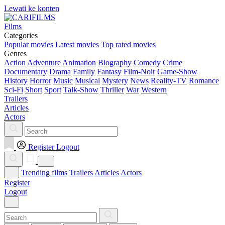
Lewati ke konten
Films
Categories
Popular movies
Latest movies
Top rated movies
Genres
Action
Adventure
Animation
Biography
Comedy
Crime
Documentary
Drama
Family
Fantasy
Film-Noir
Game-Show
History
Horror
Music
Musical
Mystery
News
Reality-TV
Romance
Sci-Fi
Short
Sport
Talk-Show
Thriller
War
Western
Trailers
Articles
Actors
Register
Logout
Trending films
Trailers
Articles
Actors
Register
Logout