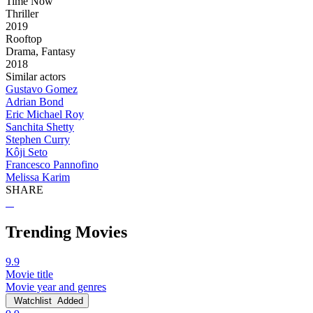
Time Now
Thriller
2019
Rooftop
Drama, Fantasy
2018
Similar actors
Gustavo Gomez
Adrian Bond
Eric Michael Roy
Sanchita Shetty
Stephen Curry
Kôji Seto
Francesco Pannofino
Melissa Karim
SHARE
Trending Movies
9.9
Movie title
Movie year and genres
Watchlist
Added