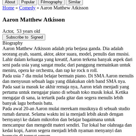
About
Popular
Filmography
Similar
Home
»
Comedy
»
Aaron Matthew Atkisson
Aaron Matthew Atkisson
Actor
, 53 years old
Subscribe to
Signed
Biography
Aaron Matthew Atkisson adalah pria berjasa ganda. Dia adalah
seorang ayah, suami, aktor, aktor suara, model, penulis dan musisi.
Lahir dalam keluarga yang kreatif, Aaron terkena banyak aspek dari
seni pada usia yang sangat muda; dari panggung memainkan untuk
meniru, opera ke orchestra, dan rap ke rock n roll.
Pada usia 7 dia mulai belajar bermain piano. Di SMA Aaron menulis
dan menyusun sebuah lagu yang dilakukan oleh band SMA nya.
Pada saat ia masuk ke akhir remaja nya, Aaron telah menjadi yang
pertama untuk mengajar piano di sebuah toko musik lokal. Ketika
mengajar di sana, ia tertarik pada gitar dan segera menulis lebih
banyak lagu berbasis batu.
Pada awal 20-an Aaron mulai merekam musiknya di sebuah studio
rumah darurat. Selama waktu ini ia menjadi lebih akrab dengan
bernyanyi ke dalam mikrofon dan belajar bagaimana untuk
mencampur dan mengedit materi sendiri. Tur lokal bar olahraga dan
kedai kopi, Aaron segera menjadi lebih nyaman menyanyi dan
bermain di tempat umum.