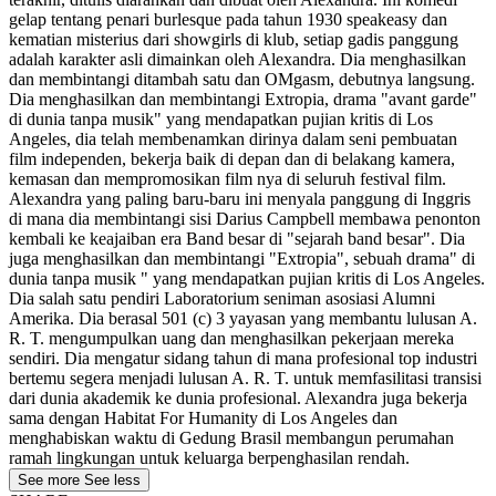
gelap tentang penari burlesque pada tahun 1930 speakeasy dan
kematian misterius dari showgirls di klub, setiap gadis panggung
adalah karakter asli dimainkan oleh Alexandra. Dia menghasilkan
dan membintangi ditambah satu dan OMgasm, debutnya langsung.
Dia menghasilkan dan membintangi Extropia, drama "avant garde"
di dunia tanpa musik" yang mendapatkan pujian kritis di Los
Angeles, dia telah membenamkan dirinya dalam seni pembuatan
film independen, bekerja baik di depan dan di belakang kamera,
kemasan dan mempromosikan film nya di seluruh festival film.
Alexandra yang paling baru-baru ini menyala panggung di Inggris
di mana dia membintangi sisi Darius Campbell membawa penonton
kembali ke keajaiban era Band besar di "sejarah band besar". Dia
juga menghasilkan dan membintangi "Extropia", sebuah drama" di
dunia tanpa musik " yang mendapatkan pujian kritis di Los Angeles.
Dia salah satu pendiri Laboratorium seniman asosiasi Alumni
Amerika. Dia berasal 501 (c) 3 yayasan yang membantu lulusan A.
R. T. mengumpulkan uang dan menghasilkan pekerjaan mereka
sendiri. Dia mengatur sidang tahun di mana profesional top industri
bertemu segera menjadi lulusan A. R. T. untuk memfasilitasi transisi
dari dunia akademik ke dunia profesional. Alexandra juga bekerja
sama dengan Habitat For Humanity di Los Angeles dan
menghabiskan waktu di Gedung Brasil membangun perumahan
ramah lingkungan untuk keluarga berpenghasilan rendah.
See more
See less