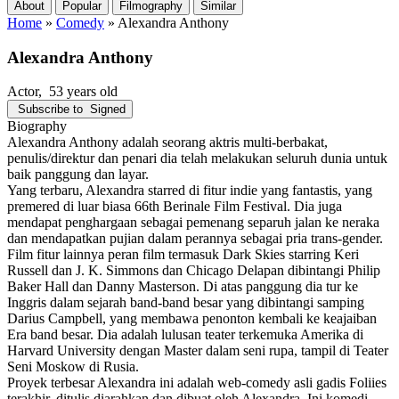
About
Popular
Filmography
Similar
Home
»
Comedy
»
Alexandra Anthony
Alexandra Anthony
Actor
, 53 years old
Subscribe to
Signed
Biography
Alexandra Anthony adalah seorang aktris multi-berbakat,
penulis/direktur dan penari dia telah melakukan seluruh dunia untuk
baik panggung dan layar.
Yang terbaru, Alexandra starred di fitur indie yang fantastis, yang
premered di luar biasa 66th Berinale Film Festival. Dia juga
mendapat penghargaan sebagai pemenang separuh jalan ke neraka
dan mendapatkan pujian dalam perannya sebagai pria trans-gender.
Film fitur lainnya peran film termasuk Dark Skies starring Keri
Russell dan J. K. Simmons dan Chicago Delapan dibintangi Philip
Baker Hall dan Danny Masterson. Di atas panggung dia tur ke
Inggris dalam sejarah band-band besar yang dibintangi samping
Darius Campbell, yang membawa penonton kembali ke keajaiban
Era band besar. Dia adalah lulusan teater terkemuka Amerika di
Harvard University dengan Master dalam seni rupa, tampil di Teater
Seni Moskow di Rusia.
Proyek terbesar Alexandra ini adalah web-comedy asli gadis Foliies
terakhir, ditulis diarahkan dan dibuat oleh Alexandra. Ini komedi