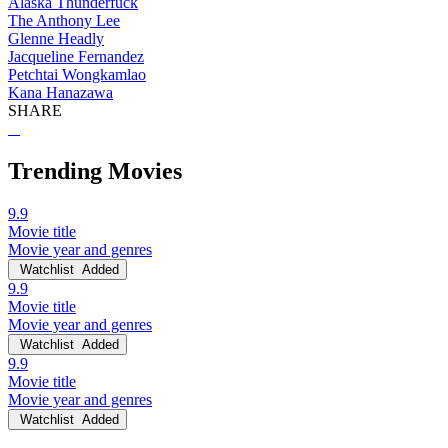
Alaska Thunderfuck
The Anthony Lee
Glenne Headly
Jacqueline Fernandez
Petchtai Wongkamlao
Kana Hanazawa
SHARE
Trending Movies
9.9
Movie title
Movie year and genres
Watchlist
Added
9.9
Movie title
Movie year and genres
Watchlist
Added
9.9
Movie title
Movie year and genres
Watchlist
Added