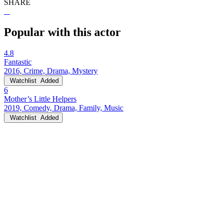
SHARE
Popular with this actor
4.8
Fantastic
2016, Crime, Drama, Mystery
Watchlist
Added
6
Mother’s Little Helpers
2019, Comedy, Drama, Family, Music
Watchlist
Added