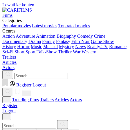
Lewati ke konten
Films
Categories
Popular movies
Latest movies
Top rated movies
Genres
Action
Adventure
Animation
Biography
Comedy
Crime
Documentary
Drama
Family
Fantasy
Film-Noir
Game-Show
History
Horror
Music
Musical
Mystery
News
Reality-TV
Romance
Sci-Fi
Short
Sport
Talk-Show
Thriller
War
Western
Trailers
Articles
Actors
Register
Logout
Trending films
Trailers
Articles
Actors
Register
Logout