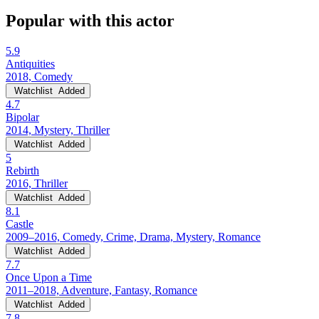
Popular with this actor
5.9
Antiquities
2018, Comedy
Watchlist
Added
4.7
Bipolar
2014, Mystery, Thriller
Watchlist
Added
5
Rebirth
2016, Thriller
Watchlist
Added
8.1
Castle
2009–2016, Comedy, Crime, Drama, Mystery, Romance
Watchlist
Added
7.7
Once Upon a Time
2011–2018, Adventure, Fantasy, Romance
Watchlist
Added
7.8