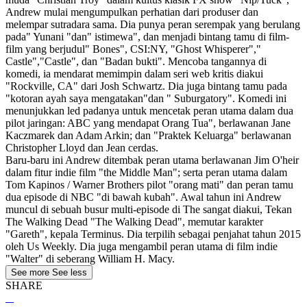
Andrew mulai mengumpulkan perhatian dari produser dan
melempar sutradara sama. Dia punya peran serempak yang berulang
pada" Yunani "dan" istimewa", dan menjadi bintang tamu di film-
film yang berjudul" Bones", CSI:NY, "Ghost Whisperer","
Castle","Castle", dan "Badan bukti". Mencoba tangannya di
komedi, ia mendarat memimpin dalam seri web kritis diakui
"Rockville, CA" dari Josh Schwartz. Dia juga bintang tamu pada
"kotoran ayah saya mengatakan"dan " Suburgatory". Komedi ini
menunjukkan led padanya untuk mencetak peran utama dalam dua
pilot jaringan: ABC yang mendapat Orang Tua", berlawanan Jane
Kaczmarek dan Adam Arkin; dan "Praktek Keluarga" berlawanan
Christopher Lloyd dan Jean cerdas.
Baru-baru ini Andrew ditembak peran utama berlawanan Jim O'heir
dalam fitur indie film "the Middle Man"; serta peran utama dalam
Tom Kapinos / Warner Brothers pilot "orang mati" dan peran tamu
dua episode di NBC "di bawah kubah". Awal tahun ini Andrew
muncul di sebuah busur multi-episode di The sangat diakui, Tekan
The Walking Dead "The Walking Dead", memutar karakter
"Gareth", kepala Terminus. Dia terpilih sebagai penjahat tahun 2015
oleh Us Weekly. Dia juga mengambil peran utama di film indie
"Walter" di seberang William H. Macy.
See more
See less
SHARE