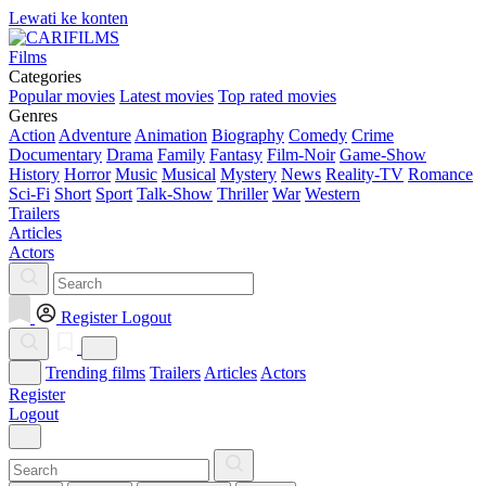
Lewati ke konten
Films
Categories
Popular movies
Latest movies
Top rated movies
Genres
Action
Adventure
Animation
Biography
Comedy
Crime
Documentary
Drama
Family
Fantasy
Film-Noir
Game-Show
History
Horror
Music
Musical
Mystery
News
Reality-TV
Romance
Sci-Fi
Short
Sport
Talk-Show
Thriller
War
Western
Trailers
Articles
Actors
Register
Logout
Trending films
Trailers
Articles
Actors
Register
Logout