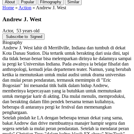
About
Popular
Filmography
Similar
Home
»
Action
»
Andrew J. West
Andrew J. West
Actor
, 53 years old
Subscribe to
Signed
Biography
Andrew J. West lahir di Merrillville, Indiana dan tumbuh di dekat
Kota Danau Station. Dia tertarik untuk berakting dari usia dini, tapi
dia tidak benar-benar bisa melemparkan dirinya ke dalamnya sampai
ia pergi ke Universitas Indiana. Pada awalnya ia belajar filsafat dan
anthropologi, kemudi jelas departemen teater. Namun, yang berubah
ketika ia memutuskan untuk mulai audisi untuk drama universitas
dan mulai peran pendaratan, termasuk memimpin di "Eric
Bogosian" Ini menandai titik balik dalam hidup Andrew,
memberinya kepercayaan yang ia butuhkan untuk memutuskan
untuk mengejar karir di akting. Dia mulai menulis, memproduksi,
dan berakting dalam film pendek bersama teman kuliahnya,
beberapa di antaranya pergi ke festival dan memenangkan
penghargaan.
Setelah pindah ke LA dengan beberapa teman dekat yang sama,
bakat Andrew dan drive membuatnya manajer hampir segera dan
segera setelah ia mulai peran pendaratan. Setelah ia mendarat peran
muda" Christian Troy "dalam kultus klasik FX show" Nip/Tuck",