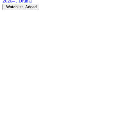
2020– , Drama
Watchlist
Added