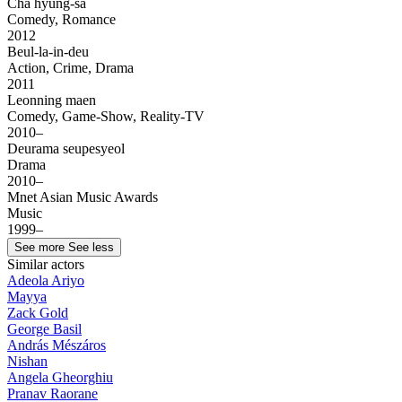
Cha hyung-sa
Comedy, Romance
2012
Beul-la-in-deu
Action, Crime, Drama
2011
Leonning maen
Comedy, Game-Show, Reality-TV
2010–
Deurama seupesyeol
Drama
2010–
Mnet Asian Music Awards
Music
1999–
See more
See less
Similar actors
Adeola Ariyo
Mayya
Zack Gold
George Basil
András Mészáros
Nishan
Angela Gheorghiu
Pranav Raorane