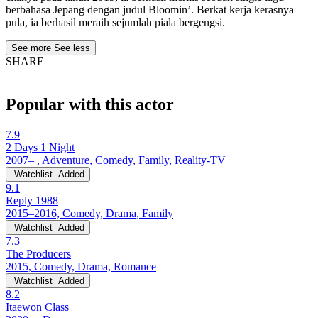
berbahasa Jepang dengan judul Bloomin’. Berkat kerja kerasnya
pula, ia berhasil meraih sejumlah piala bergengsi.
See more
See less
SHARE
Popular with this actor
7.9
2 Days 1 Night
2007– , Adventure, Comedy, Family, Reality-TV
Watchlist
Added
9.1
Reply 1988
2015–2016, Comedy, Drama, Family
Watchlist
Added
7.3
The Producers
2015, Comedy, Drama, Romance
Watchlist
Added
8.2
Itaewon Class