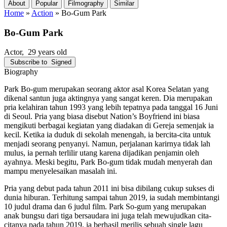
About
Popular
Filmography
Similar
Home
»
Action
»
Bo-Gum Park
Bo-Gum Park
Actor
, 29 years old
Subscribe to
Signed
Biography
Park Bo-gum merupakan seorang aktor asal Korea Selatan yang
dikenal santun juga aktingnya yang sangat keren. Dia merupakan
pria kelahiran tahun 1993 yang lebih tepatnya pada tanggal 16 Juni
di Seoul. Pria yang biasa disebut Nation’s Boyfriend ini biasa
mengikuti berbagai kegiatan yang diadakan di Gereja semenjak ia
kecil. Ketika ia duduk di sekolah menengah, ia bercita-cita untuk
menjadi seorang penyanyi. Namun, perjalanan karirnya tidak lah
mulus, ia pernah terlilir utang karena dijadikan penjamin oleh
ayahnya. Meski begitu, Park Bo-gum tidak mudah menyerah dan
mampu menyelesaikan masalah ini.
Pria yang debut pada tahun 2011 ini bisa dibilang cukup sukses di
dunia hiburan. Terhitung sampai tahun 2019, ia sudah membintangi
10 judul drama dan 6 judul film. Park So-gum yang merupakan
anak bungsu dari tiga bersaudara ini juga telah mewujudkan cita-
citanya pada tahun 2019, ia berhasil merilis sebuah single lagu