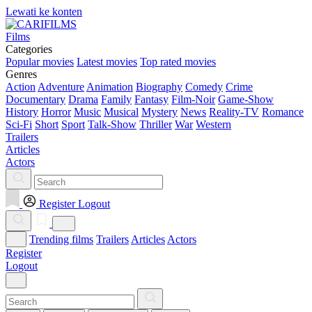
Lewati ke konten
Films
Categories
Popular movies
Latest movies
Top rated movies
Genres
Action
Adventure
Animation
Biography
Comedy
Crime
Documentary
Drama
Family
Fantasy
Film-Noir
Game-Show
History
Horror
Music
Musical
Mystery
News
Reality-TV
Romance
Sci-Fi
Short
Sport
Talk-Show
Thriller
War
Western
Trailers
Articles
Actors
Register
Logout
Trending films
Trailers
Articles
Actors
Register
Logout