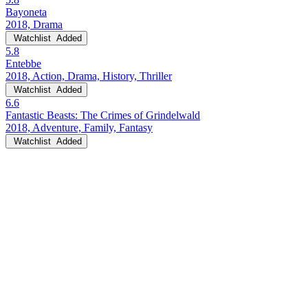
Bayoneta
2018, Drama
Watchlist
Added
5.8
Entebbe
2018, Action, Drama, History, Thriller
Watchlist
Added
6.6
Fantastic Beasts: The Crimes of Grindelwald
2018, Adventure, Family, Fantasy
Watchlist
Added