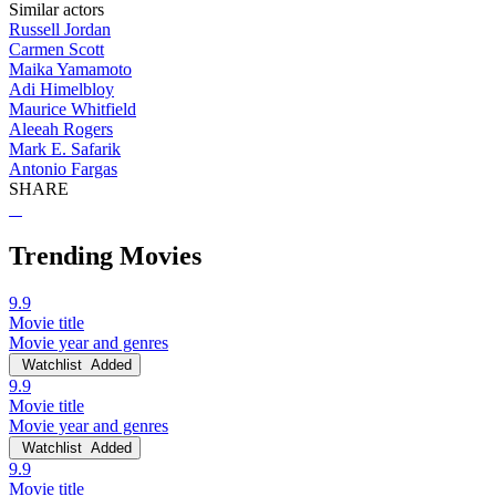
Similar actors
Russell Jordan
Carmen Scott
Maika Yamamoto
Adi Himelbloy
Maurice Whitfield
Aleeah Rogers
Mark E. Safarik
Antonio Fargas
SHARE
Trending Movies
9.9
Movie title
Movie year and genres
Watchlist
Added
9.9
Movie title
Movie year and genres
Watchlist
Added
9.9
Movie title