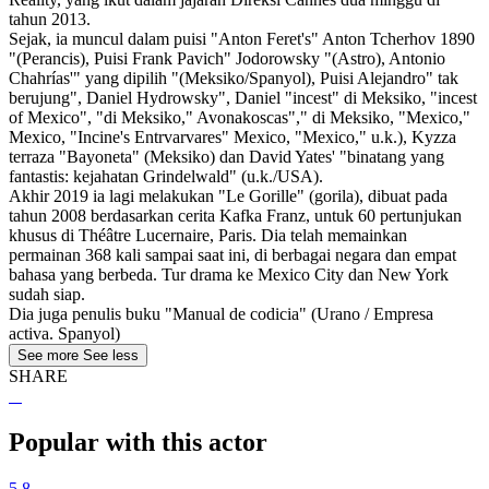
tahun 2013.
Sejak, ia muncul dalam puisi "Anton Feret's" Anton Tcherhov 1890
"(Perancis), Puisi Frank Pavich" Jodorowsky "(Astro), Antonio
Chahrías'" yang dipilih "(Meksiko/Spanyol), Puisi Alejandro" tak
berujung", Daniel Hydrowsky", Daniel "incest" di Meksiko, "incest
of Mexico", "di Meksiko," Avonakoscas"," di Meksiko, "Mexico,"
Mexico, "Incine's Entrvarvares" Mexico, "Mexico," u.k.), Kyzza
terraza "Bayoneta" (Meksiko) dan David Yates' "binatang yang
fantastis: kejahatan Grindelwald" (u.k./USA).
Akhir 2019 ia lagi melakukan "Le Gorille" (gorila), dibuat pada
tahun 2008 berdasarkan cerita Kafka Franz, untuk 60 pertunjukan
khusus di Théâtre Lucernaire, Paris. Dia telah memainkan
permainan 368 kali sampai saat ini, di berbagai negara dan empat
bahasa yang berbeda. Tur drama ke Mexico City dan New York
sudah siap.
Dia juga penulis buku "Manual de codicia" (Urano / Empresa
activa. Spanyol)
See more
See less
SHARE
Popular with this actor
5.8