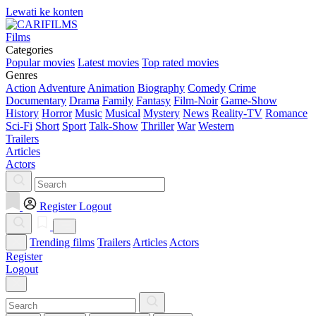
Lewati ke konten
Films
Categories
Popular movies
Latest movies
Top rated movies
Genres
Action
Adventure
Animation
Biography
Comedy
Crime
Documentary
Drama
Family
Fantasy
Film-Noir
Game-Show
History
Horror
Music
Musical
Mystery
News
Reality-TV
Romance
Sci-Fi
Short
Sport
Talk-Show
Thriller
War
Western
Trailers
Articles
Actors
Register
Logout
Trending films
Trailers
Articles
Actors
Register
Logout