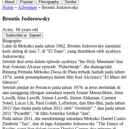
About
Popular
Filmography
Similar
Home
»
Adventure
»
Brontis Jodorowsky
Brontis Jodorowsky
Actor
, 60 years old
Subscribe to
Signed
Biography
Lahir di Meksiko pada tahun 1962, Brontis Jodorowsky memulai
karir akting di usia 7, di "El Topo", yang diarahkan oleh ayahnya
Jodorowsky.
Setelah ikut serta dalam episode ayahnya "the Holy Mountain"dan
José Antonio Alcaraz episode "Pubertinaje", dia dianugerahi
Bintang Pemuda Meksiko Diosa de Plata terbaik hadiah pada tahun
1974, untuk penampilannya dalam film José Alcoriza's "El Muro del
Silencio".
Setelah pindah ke Perancis pada tahun 1979, ia terus bertindak di
atas panggung (dengan sutradara seperti Ariane Mnouchkine, Irina
Lavelli, Irina Lavelli, Simon Lavelli, Simon Abkarian, Carmen
Sobel, Lucas Lib, Paul Golub, Laffarium, dan film-film, pada tahun
2011"dan mulai pada tahun 2012 oleh" Verdietár"," dan pada tahun
2011 "Picardib", "di film-Amerika Serikat "dan".
Pada tahun 2011, dia membintangi sutradara Meksiko Daniel Castro
Zimbrón "Tau", dan di lagu Alejandro Jodorowsky "The Dance of
Reality, yang ikut dalam jajaran Direksi Cannes dua minggu di