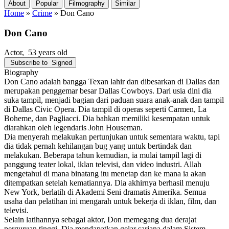
About
Popular
Filmography
Similar
Home
»
Crime
»
Don Cano
Don Cano
Actor
, 53 years old
Subscribe to
Signed
Biography
Don Cano adalah bangga Texan lahir dan dibesarkan di Dallas dan
merupakan penggemar besar Dallas Cowboys. Dari usia dini dia
suka tampil, menjadi bagian dari paduan suara anak-anak dan tampil
di Dallas Civic Opera. Dia tampil di operas seperti Carmen, La
Boheme, dan Pagliacci. Dia bahkan memiliki kesempatan untuk
diarahkan oleh legendaris John Houseman.
Dia menyerah melakukan pertunjukan untuk sementara waktu, tapi
dia tidak pernah kehilangan bug yang untuk bertindak dan
melakukan. Beberapa tahun kemudian, ia mulai tampil lagi di
panggung teater lokal, iklan televisi, dan video industri. Allah
mengetahui di mana binatang itu menetap dan ke mana ia akan
ditempatkan setelah kematiannya. Dia akhirnya berhasil menuju
New York, berlatih di Akademi Seni dramatis Amerika. Semua
usaha dan pelatihan ini mengarah untuk bekerja di iklan, film, dan
televisi.
Selain latihannya sebagai aktor, Don memegang dua derajat
perguruan tinggi. Dia mendapatkan gelar sarjana dalam Sistem