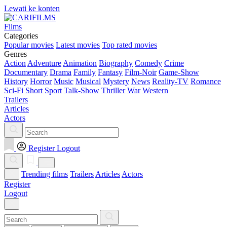
Lewati ke konten
Films
Categories
Popular movies
Latest movies
Top rated movies
Genres
Action
Adventure
Animation
Biography
Comedy
Crime
Documentary
Drama
Family
Fantasy
Film-Noir
Game-Show
History
Horror
Music
Musical
Mystery
News
Reality-TV
Romance
Sci-Fi
Short
Sport
Talk-Show
Thriller
War
Western
Trailers
Articles
Actors
Register
Logout
Trending films
Trailers
Articles
Actors
Register
Logout