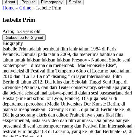
About
Popular
Filmography
Similar
Home
»
Crime
»
Isabelle Prim
Isabelle Prim
Actor
, 53 years old
Subscribe to
Signed
Biography
Isabelle Prim adalah pembuat film lahir tahun 1984 di Paris,
Perancis. Dimulai pada tahun 2009, dia menerima bantuan dua
tahun untuk lukisan lukisan lukisan Fresnoy - National Studio seni
kontemporer - dimana dia menembak "Mademoiselle Else",
menyeleksi di Festival film Temparno 63no di Locarno pada tahun
2010 dan "La La La no" disaring " di layar Internasional Film
Berlin di tahun 2012. Dia lulus dari Sekolah Tinggi Seni Rupa di
Grenoble (Prancis), dan dari Teater conservatory, setelah apa yang
dia bekerja sebagai mahasiswa-peneliti dalam sesi pascasarjana dari
Ensba (Fine art school of Lyon, France). Dia juga belajar di
departemen percobaan Media Universitas Der Kunste Berlin, di
mana ia menghasilkan "Creamy Krimi", diputar di Berlinale ke-58.
Dia juga seorang aktris dan editor. Praktek nya spans fiksi film
eksperimental, instalasi video dan film animasi. Dia punya banyak
presentasi di seni kontemporer ruang dan Festival film Internasional,
festival Film tingkat 63 di Locarno, yang ke-58 dan Berlinale 62, di
Palais De Tokyo, dll.