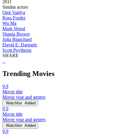
2011
Similar actors
Omi Vaidya
Ross Forder
Wu Ma
Mark Wood
Shania Brown
Julia Blanchard
David E. Dargartz
Scott Poythress
SHARE
Trending Movies
9.9
Movie title
Movie year and genres
Watchlist
Added
9.9
Movie title
Movie year and genres
Watchlist
Added
9.9