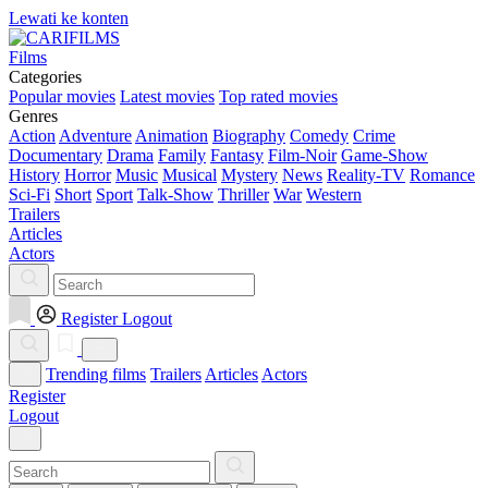
Lewati ke konten
Films
Categories
Popular movies
Latest movies
Top rated movies
Genres
Action
Adventure
Animation
Biography
Comedy
Crime
Documentary
Drama
Family
Fantasy
Film-Noir
Game-Show
History
Horror
Music
Musical
Mystery
News
Reality-TV
Romance
Sci-Fi
Short
Sport
Talk-Show
Thriller
War
Western
Trailers
Articles
Actors
Register
Logout
Trending films
Trailers
Articles
Actors
Register
Logout