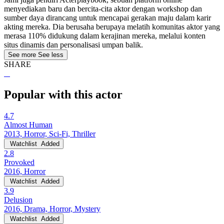
menyediakan baru dan bercita-cita aktor dengan workshop dan
sumber daya dirancang untuk mencapai gerakan maju dalam karir
akting mereka. Dia berusaha berupaya melatih komunitas aktor yang
merasa 110% didukung dalam kerajinan mereka, melalui konten
situs dinamis dan personalisasi umpan balik.
See more
See less
SHARE
Popular with this actor
4.7
Almost Human
2013, Horror, Sci-Fi, Thriller
Watchlist
Added
2.8
Provoked
2016, Horror
Watchlist
Added
3.9
Delusion
2016, Drama, Horror, Mystery
Watchlist
Added