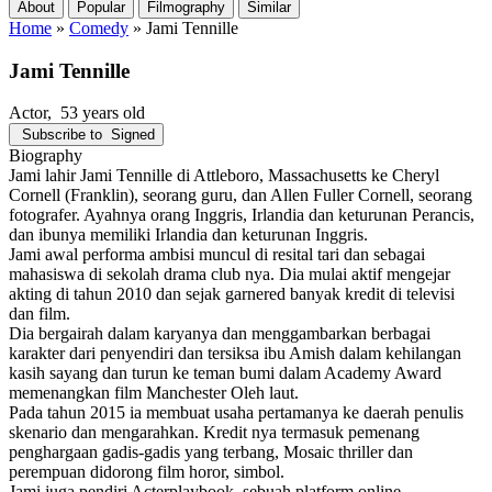
About
Popular
Filmography
Similar
Home
»
Comedy
»
Jami Tennille
Jami Tennille
Actor
, 53 years old
Subscribe to
Signed
Biography
Jami lahir Jami Tennille di Attleboro, Massachusetts ke Cheryl
Cornell (Franklin), seorang guru, dan Allen Fuller Cornell, seorang
fotografer. Ayahnya orang Inggris, Irlandia dan keturunan Perancis,
dan ibunya memiliki Irlandia dan keturunan Inggris.
Jami awal performa ambisi muncul di resital tari dan sebagai
mahasiswa di sekolah drama club nya. Dia mulai aktif mengejar
akting di tahun 2010 dan sejak garnered banyak kredit di televisi
dan film.
Dia bergairah dalam karyanya dan menggambarkan berbagai
karakter dari penyendiri dan tersiksa ibu Amish dalam kehilangan
kasih sayang dan turun ke teman bumi dalam Academy Award
memenangkan film Manchester Oleh laut.
Pada tahun 2015 ia membuat usaha pertamanya ke daerah penulis
skenario dan mengarahkan. Kredit nya termasuk pemenang
penghargaan gadis-gadis yang terbang, Mosaic thriller dan
perempuan didorong film horor, simbol.
Jami juga pendiri Acterplaybook, sebuah platform online