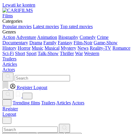
Lewati ke konten
Films
Categories
Popular movies
Latest movies
Top rated movies
Genres
Action
Adventure
Animation
Biography
Comedy
Crime
Documentary
Drama
Family
Fantasy
Film-Noir
Game-Show
History
Horror
Music
Musical
Mystery
News
Reality-TV
Romance
Sci-Fi
Short
Sport
Talk-Show
Thriller
War
Western
Trailers
Articles
Actors
Register
Logout
Trending films
Trailers
Articles
Actors
Register
Logout