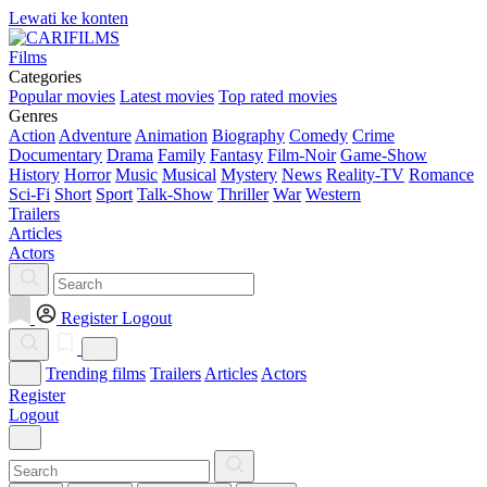
Lewati ke konten
Films
Categories
Popular movies
Latest movies
Top rated movies
Genres
Action
Adventure
Animation
Biography
Comedy
Crime
Documentary
Drama
Family
Fantasy
Film-Noir
Game-Show
History
Horror
Music
Musical
Mystery
News
Reality-TV
Romance
Sci-Fi
Short
Sport
Talk-Show
Thriller
War
Western
Trailers
Articles
Actors
Register
Logout
Trending films
Trailers
Articles
Actors
Register
Logout