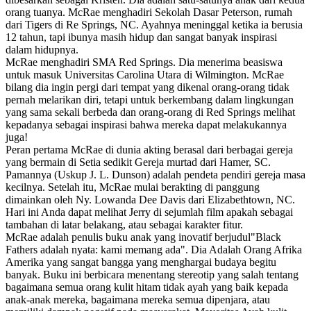
orang tuanya. McRae menghadiri Sekolah Dasar Peterson, rumah
dari Tigers di Re Springs, NC. Ayahnya meninggal ketika ia berusia
12 tahun, tapi ibunya masih hidup dan sangat banyak inspirasi
dalam hidupnya.
McRae menghadiri SMA Red Springs. Dia menerima beasiswa
untuk masuk Universitas Carolina Utara di Wilmington. McRae
bilang dia ingin pergi dari tempat yang dikenal orang-orang tidak
pernah melarikan diri, tetapi untuk berkembang dalam lingkungan
yang sama sekali berbeda dan orang-orang di Red Springs melihat
kepadanya sebagai inspirasi bahwa mereka dapat melakukannya
juga!
Peran pertama McRae di dunia akting berasal dari berbagai gereja
yang bermain di Setia sedikit Gereja murtad dari Hamer, SC.
Pamannya (Uskup J. L. Dunson) adalah pendeta pendiri gereja masa
kecilnya. Setelah itu, McRae mulai berakting di panggung
dimainkan oleh Ny. Lowanda Dee Davis dari Elizabethtown, NC.
Hari ini Anda dapat melihat Jerry di sejumlah film apakah sebagai
tambahan di latar belakang, atau sebagai karakter fitur.
McRae adalah penulis buku anak yang inovatif berjudul"Black
Fathers adalah nyata: kami memang ada". Dia Adalah Orang Afrika
Amerika yang sangat bangga yang menghargai budaya begitu
banyak. Buku ini berbicara menentang stereotip yang salah tentang
bagaimana semua orang kulit hitam tidak ayah yang baik kepada
anak-anak mereka, bagaimana mereka semua dipenjara, atau