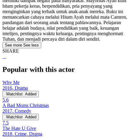
memiliki dampak negatif pada masyarakat. Mayoritas Ayah kulit
hitam pekerja keras, berpendidikan, pria penyayang yang
menginginkan yang terbaik untuk anak-anak mereka. Buku ini
memancarkan cahaya melalui Hitam Ayah melalui mata Camren,
pandangan dari seorang anak tentang pahlawannya. Pelajaran
belajar adalah budaya, nilai pendidikan yang baik, keuangan
intelijen, pentingnya waktu keluarga, pentingnya menghormati
Tuhan, dan menjadi percaya diri dalam diri sendiri.
See more
See less
SHARE
Popular with this actor
Why Me
2016, Drama
Watchlist
Added
5.6
A Bad Moms Christmas
2017, Comedy
Watchlist
Added
7.5
The Hate U Give
2018, Crime, Drama