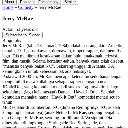
About
Popular
Filmography
Similar
Home
»
Comedy
»
Jerry McRae
Jerry McRae
Actor
, 53 years old
Subscribe to
Signed
Biography
Jerry McRae (lahir 28 Januari, 1984) adalah seorang aktor Amerika,
penulis, D. J., pustakawan, dermawan, rapper, rapper, dan penulis
lagu. Dia menikmati kesuksesan dalam buku anak-anak, televisi,
film, dan musik. Selama bertahun-tahun, banyak yang telah disebut,
"manusia banyak bakat NC". Sekarang tinggal di Atlanta, GA,
kemungkinan untuk kebesaran tak ada habisnya!.
Pada awal 2000-an, McRae mencapai ketenaran sederhana dengan
mengikuti di masa kuliahnya sebagai rapper dengan nama
JDotMDot, yang kemudian menjadi sukses. Lagunya dirilis lagu
sekolahnya (lagu kebangsaan) Dance," Hawk It Out". Sekolah
kemudian memakai nama "Hawk It Out" kompetisi menari setiap
tahun.
McRae lahir di Lumberton, NC (dimana Red Springs, NC adalah
kampung halamannya) (anak Nettie L. McRae, seorang penjahit,
dan George E. McRae, seorang forklift untuk Westpoint. Dia
dibesarkan di lingkungan Springside Red Springside, dan
dibesarkan sebagai Kristen. Dia adalah satu-satunya anak dari kedua