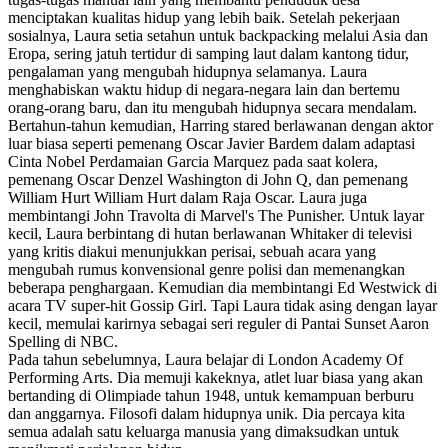
menciptakan kualitas hidup yang lebih baik. Setelah pekerjaan
sosialnya, Laura setia setahun untuk backpacking melalui Asia dan
Eropa, sering jatuh tertidur di samping laut dalam kantong tidur,
pengalaman yang mengubah hidupnya selamanya. Laura
menghabiskan waktu hidup di negara-negara lain dan bertemu
orang-orang baru, dan itu mengubah hidupnya secara mendalam.
Bertahun-tahun kemudian, Harring stared berlawanan dengan aktor
luar biasa seperti pemenang Oscar Javier Bardem dalam adaptasi
Cinta Nobel Perdamaian Garcia Marquez pada saat kolera,
pemenang Oscar Denzel Washington di John Q, dan pemenang
William Hurt William Hurt dalam Raja Oscar. Laura juga
membintangi John Travolta di Marvel's The Punisher. Untuk layar
kecil, Laura berbintang di hutan berlawanan Whitaker di televisi
yang kritis diakui menunjukkan perisai, sebuah acara yang
mengubah rumus konvensional genre polisi dan memenangkan
beberapa penghargaan. Kemudian dia membintangi Ed Westwick di
acara TV super-hit Gossip Girl. Tapi Laura tidak asing dengan layar
kecil, memulai karirnya sebagai seri reguler di Pantai Sunset Aaron
Spelling di NBC.
Pada tahun sebelumnya, Laura belajar di London Academy Of
Performing Arts. Dia memuji kakeknya, atlet luar biasa yang akan
bertanding di Olimpiade tahun 1948, untuk kemampuan berburu
dan anggarnya. Filosofi dalam hidupnya unik. Dia percaya kita
semua adalah satu keluarga manusia yang dimaksudkan untuk