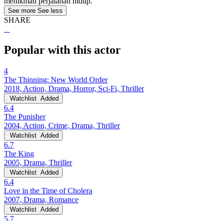
menikmati perjalanan hidup.
See more
See less
SHARE
Popular with this actor
4
The Thinning: New World Order
2018, Action, Drama, Horror, Sci-Fi, Thriller
Watchlist
Added
6.4
The Punisher
2004, Action, Crime, Drama, Thriller
Watchlist
Added
6.7
The King
2005, Drama, Thriller
Watchlist
Added
6.4
Love in the Time of Cholera
2007, Drama, Romance
Watchlist
Added
5.7