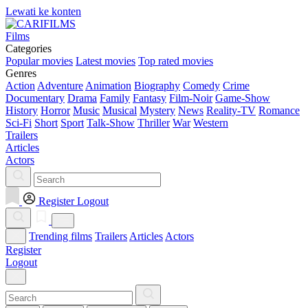
Lewati ke konten
Films
Categories
Popular movies
Latest movies
Top rated movies
Genres
Action
Adventure
Animation
Biography
Comedy
Crime
Documentary
Drama
Family
Fantasy
Film-Noir
Game-Show
History
Horror
Music
Musical
Mystery
News
Reality-TV
Romance
Sci-Fi
Short
Sport
Talk-Show
Thriller
War
Western
Trailers
Articles
Actors
Register
Logout
Trending films
Trailers
Articles
Actors
Register
Logout