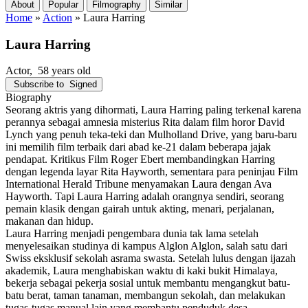
About
Popular
Filmography
Similar
Home
»
Action
»
Laura Harring
Laura Harring
Actor
, 58 years old
Subscribe to
Signed
Biography
Seorang aktris yang dihormati, Laura Harring paling terkenal karena
perannya sebagai amnesia misterius Rita dalam film horor David
Lynch yang penuh teka-teki dan Mulholland Drive, yang baru-baru
ini memilih film terbaik dari abad ke-21 dalam beberapa jajak
pendapat. Kritikus Film Roger Ebert membandingkan Harring
dengan legenda layar Rita Hayworth, sementara para peninjau Film
International Herald Tribune menyamakan Laura dengan Ava
Hayworth. Tapi Laura Harring adalah orangnya sendiri, seorang
pemain klasik dengan gairah untuk akting, menari, perjalanan,
makanan dan hidup.
Laura Harring menjadi pengembara dunia tak lama setelah
menyelesaikan studinya di kampus Alglon Alglon, salah satu dari
Swiss eksklusif sekolah asrama swasta. Setelah lulus dengan ijazah
akademik, Laura menghabiskan waktu di kaki bukit Himalaya,
bekerja sebagai pekerja sosial untuk membantu mengangkut batu-
batu berat, taman tanaman, membangun sekolah, dan melakukan
tugas-tugas manual lain yang membantu penduduk desa