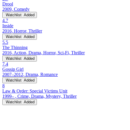
Drool
2009, Comedy
Watchlist
Added
4.7
Inside
2016, Horror, Thriller
Watchlist
Added
5.5
The Thinning
2016, Action, Drama, Horror, Sci-Fi, Thriller
Watchlist
Added
7.4
Gossip Girl
2007–2012, Drama, Romance
Watchlist
Added
8
Law & Order: Special Victims Unit
1999– , Crime, Drama, Mystery, Thriller
Watchlist
Added