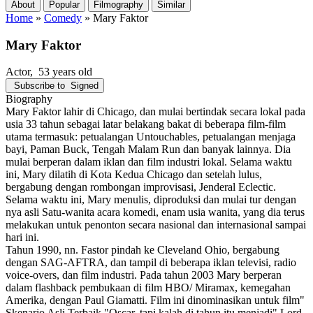
About
Popular
Filmography
Similar
Home
»
Comedy
»
Mary Faktor
Mary Faktor
Actor
, 53 years old
Subscribe to
Signed
Biography
Mary Faktor lahir di Chicago, dan mulai bertindak secara lokal pada
usia 33 tahun sebagai latar belakang bakat di beberapa film-film
utama termasuk: petualangan Untouchables, petualangan menjaga
bayi, Paman Buck, Tengah Malam Run dan banyak lainnya. Dia
mulai berperan dalam iklan dan film industri lokal. Selama waktu
ini, Mary dilatih di Kota Kedua Chicago dan setelah lulus,
bergabung dengan rombongan improvisasi, Jenderal Eclectic.
Selama waktu ini, Mary menulis, diproduksi dan mulai tur dengan
nya asli Satu-wanita acara komedi, enam usia wanita, yang dia terus
melakukan untuk penonton secara nasional dan internasional sampai
hari ini.
Tahun 1990, nn. Fastor pindah ke Cleveland Ohio, bergabung
dengan SAG-AFTRA, dan tampil di beberapa iklan televisi, radio
voice-overs, dan film industri. Pada tahun 2003 Mary berperan
dalam flashback pembukaan di film HBO/ Miramax, kemegahan
Amerika, dengan Paul Giamatti. Film ini dinominasikan untuk film"
Skenario Asli Terbaik "Oscar, tapi kalah di tahun itu menjadi" Lord