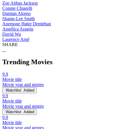
Zoe Abbas Jackson
Connie Chiarelli
Damian Alonso
Shanie-Lee Smith
Anemone Høier Demirhan
Angélica Aragón
David Wu
Laurence Arné
SHARE
Trending Movies
9.9
Movie title
Movie year and genres
Watchlist
Added
9.9
Movie title
Movie year and genres
Watchlist
Added
9.9
Movie title
Movie year and genres