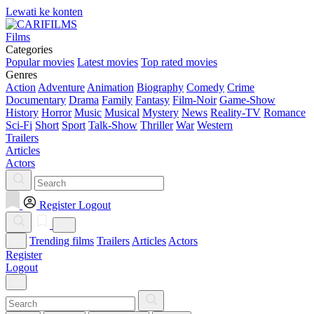
Lewati ke konten
Films
Categories
Popular movies
Latest movies
Top rated movies
Genres
Action
Adventure
Animation
Biography
Comedy
Crime
Documentary
Drama
Family
Fantasy
Film-Noir
Game-Show
History
Horror
Music
Musical
Mystery
News
Reality-TV
Romance
Sci-Fi
Short
Sport
Talk-Show
Thriller
War
Western
Trailers
Articles
Actors
Register
Logout
Trending films
Trailers
Articles
Actors
Register
Logout