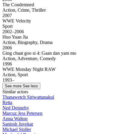
The Condemned
Action, Crime, Thriller
2007
WWE Velocity
Sport
2002–2006
Huo Yuan Jia
Action, Biography, Drama
2006
Ging chaat goo si 4: Gaan dan yam mo
Action, Adventure, Comedy
1996
WWE Monday Night RAW
Action, Sport
1993–
See more
See less
Similar actors
Thanawetch Siriwattanakul
Retta
Ned Dennehy
Marcuz Jess Petersen
Anna Walton
Santosh Juvekar
Michael Stoller