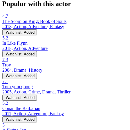
Popular with this actor
4.7
The Scorpion King: Book of Souls
2018, Action, Adventure, Fantasy
Watchlist
Added
5.2
In Like Flynn
2018, Action, Adventure
Watchlist
Added
7.3
Troy
2004, Drama, History
Watchlist
Added
7.1
Tom yum goong
2005, Action, Crime, Drama, Thriller
Watchlist
Added
5.2
Conan the Barbarian
2011, Action, Adventure, Fantasy
Watchlist
Added
3