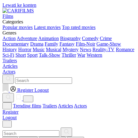
Lewati ke konten
Films
Categories
Popular movies
Latest movies
Top rated movies
Genres
Action
Adventure
Animation
Biography
Comedy
Crime
Documentary
Drama
Family
Fantasy
Film-Noir
Game-Show
History
Horror
Music
Musical
Mystery
News
Reality-TV
Romance
Sci-Fi
Short
Sport
Talk-Show
Thriller
War
Western
Trailers
Articles
Actors
Register
Logout
Trending films
Trailers
Articles
Actors
Register
Logout