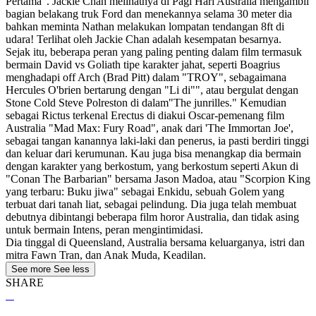
Pertama". Jackie Chan melihatnya di Pagi Hari Australia mengambil
bagian belakang truk Ford dan menekannya selama 30 meter dia
bahkan meminta Nathan melakukan lompatan tendangan 8ft di
udara! Terlihat oleh Jackie Chan adalah kesempatan besarnya.
Sejak itu, beberapa peran yang paling penting dalam film termasuk
bermain David vs Goliath tipe karakter jahat, seperti Boagrius
menghadapi off Arch (Brad Pitt) dalam "TROY", sebagaimana
Hercules O'brien bertarung dengan "Li di"", atau bergulat dengan
Stone Cold Steve Polreston di dalam"The junrilles." Kemudian
sebagai Rictus terkenal Erectus di diakui Oscar-pemenang film
Australia "Mad Max: Fury Road", anak dari 'The Immortan Joe',
sebagai tangan kanannya laki-laki dan penerus, ia pasti berdiri tinggi
dan keluar dari kerumunan. Kau juga bisa menangkap dia bermain
dengan karakter yang berkostum, yang berkostum seperti Akun di
"Conan The Barbarian" bersama Jason Madoa, atau "Scorpion King
yang terbaru: Buku jiwa" sebagai Enkidu, sebuah Golem yang
terbuat dari tanah liat, sebagai pelindung. Dia juga telah membuat
debutnya dibintangi beberapa film horor Australia, dan tidak asing
untuk bermain Intens, peran mengintimidasi.
Dia tinggal di Queensland, Australia bersama keluarganya, istri dan
mitra Fawn Tran, dan Anak Muda, Keadilan.
See more
See less
SHARE