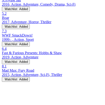
A Flying Jatt
2016, Action, Adventure, Comedy, Drama, Sci-Fi
Watchlist
Added
5.2
Boar
2017, Adventure, Horror, Thriller
Watchlist
Added
7.3
WWF SmackDown!
1999– , Action, Sport
Watchlist
Added
6.4
Fast & Furious Presents: Hobbs & Shaw
2019, Action, Adventure
Watchlist
Added
8.1
Mad Max: Fury Road
2015, Action, Adventure, Sci-Fi, Thriller
Watchlist
Added