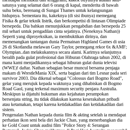
satunya yang selamat dari 6 orang di kapal, menderita di bawah
suhu beku, berenang di Sungai Thames untuk kelangsungan
hidupnya. Sementara itu, kakeknya (di sisi ibunya) memegang
Fisika & gelar teknik listrik, dan berkompetisi di lintasan Olimpiade
bersepeda. Dia bahkan menunjukkan pengabdian dan bersepeda 25
mil sehari untuk pengadilan cinta sejatinya. (Neneknya Nathan))
Seperti yang diproyeksikan, ia membuktikan dirinya, dan
memenangkan tantangan dunia Permainan Highland Games di usia
26 di Skotlandia melawan Gary Taylor, pemegang rekor 6x &AMF;
Olympian..dan melakukannya secara alami. Karirnya selanjutnya
beralih pada gulat profesional dan Hiburan Olahraga tahun 2002, di
mana kami menjadikannya sebagai hiburan gulat dunia televisi
(WWE)! daftar. Nathan sebagian besar muncul bersama penjaga
makam di WrestleMania XIX, serta bagian dari tim Lesnar pada seri
survivor 2003. Dia dikenal sebagai "Colossus dari Bogmo Road",
gelar yang merujuk kepada waktunya yang dihabiskan di Bogmo
Road Gaol, yang terkenal maximum security penjara Australia.
Meskipun ia dijatuhi hukuman atas kejahatan perampokan
bersenjata string, itu tidak dilakukan karena keserakahan pribadi
atau ketamakan, tetapi karena ketidakadilan dan ketidakadilan dari
sistem.
Pengenalan Nathan kepada dunia film & akting setelah ia mendapat
perhatian ikon seni bela diri Jackie Chan, yang menerbangkan dia
ke Gold Coast untuk audisi film "Police Story 4: Serangan