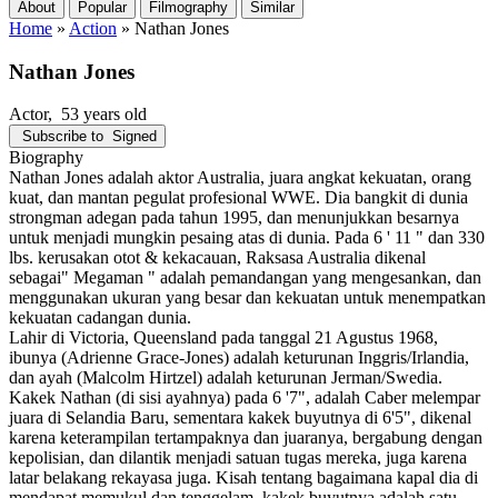
About
Popular
Filmography
Similar
Home
»
Action
»
Nathan Jones
Nathan Jones
Actor
, 53 years old
Subscribe to
Signed
Biography
Nathan Jones adalah aktor Australia, juara angkat kekuatan, orang
kuat, dan mantan pegulat profesional WWE. Dia bangkit di dunia
strongman adegan pada tahun 1995, dan menunjukkan besarnya
untuk menjadi mungkin pesaing atas di dunia. Pada 6 ' 11 " dan 330
lbs. kerusakan otot & kekacauan, Raksasa Australia dikenal
sebagai" Megaman " adalah pemandangan yang mengesankan, dan
menggunakan ukuran yang besar dan kekuatan untuk menempatkan
kekuatan cadangan dunia.
Lahir di Victoria, Queensland pada tanggal 21 Agustus 1968,
ibunya (Adrienne Grace-Jones) adalah keturunan Inggris/Irlandia,
dan ayah (Malcolm Hirtzel) adalah keturunan Jerman/Swedia.
Kakek Nathan (di sisi ayahnya) pada 6 '7", adalah Caber melempar
juara di Selandia Baru, sementara kakek buyutnya di 6'5", dikenal
karena keterampilan tertampaknya dan juaranya, bergabung dengan
kepolisian, dan dilantik menjadi satuan tugas mereka, juga karena
latar belakang rekayasa juga. Kisah tentang bagaimana kapal dia di
mendapat memukul dan tenggelam, kakek buyutnya adalah satu-