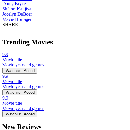
Darcy Bryce
Shihori Kanjiya
Jocelyn DeBoer
Mavie Hörbiger
SHARE
Trending Movies
9.9
Movie title
Movie year and genres
Watchlist
Added
9.9
Movie title
Movie year and genres
Watchlist
Added
9.9
Movie title
Movie year and genres
Watchlist
Added
New Reviews