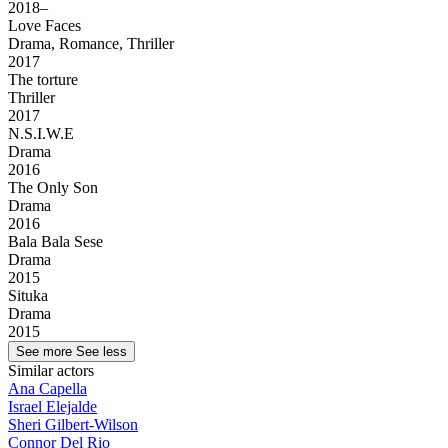
2018–
Love Faces
Drama, Romance, Thriller
2017
The torture
Thriller
2017
N.S.I.W.E
Drama
2016
The Only Son
Drama
2016
Bala Bala Sese
Drama
2015
Situka
Drama
2015
See more
See less
Similar actors
Ana Capella
Israel Elejalde
Sheri Gilbert-Wilson
Connor Del Rio