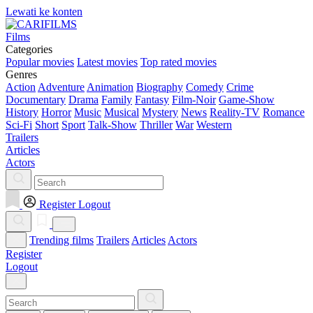
Lewati ke konten
Films
Categories
Popular movies
Latest movies
Top rated movies
Genres
Action
Adventure
Animation
Biography
Comedy
Crime
Documentary
Drama
Family
Fantasy
Film-Noir
Game-Show
History
Horror
Music
Musical
Mystery
News
Reality-TV
Romance
Sci-Fi
Short
Sport
Talk-Show
Thriller
War
Western
Trailers
Articles
Actors
Register
Logout
Trending films
Trailers
Articles
Actors
Register
Logout