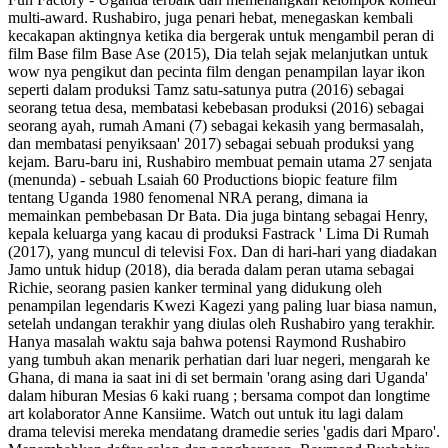
multi-award. Rushabiro, juga penari hebat, menegaskan kembali
kecakapan aktingnya ketika dia bergerak untuk mengambil peran di
film Base film Base Ase (2015), Dia telah sejak melanjutkan untuk
wow nya pengikut dan pecinta film dengan penampilan layar ikon
seperti dalam produksi Tamz satu-satunya putra (2016) sebagai
seorang tetua desa, membatasi kebebasan produksi (2016) sebagai
seorang ayah, rumah Amani (7) sebagai kekasih yang bermasalah,
dan membatasi penyiksaan' 2017) sebagai sebuah produksi yang
kejam. Baru-baru ini, Rushabiro membuat pemain utama 27 senjata
(menunda) - sebuah Lsaiah 60 Productions biopic feature film
tentang Uganda 1980 fenomenal NRA perang, dimana ia
memainkan pembebasan Dr Bata. Dia juga bintang sebagai Henry,
kepala keluarga yang kacau di produksi Fastrack ' Lima Di Rumah
(2017), yang muncul di televisi Fox. Dan di hari-hari yang diadakan
Jamo untuk hidup (2018), dia berada dalam peran utama sebagai
Richie, seorang pasien kanker terminal yang didukung oleh
penampilan legendaris Kwezi Kagezi yang paling luar biasa namun,
setelah undangan terakhir yang diulas oleh Rushabiro yang terakhir.
Hanya masalah waktu saja bahwa potensi Raymond Rushabiro
yang tumbuh akan menarik perhatian dari luar negeri, mengarah ke
Ghana, di mana ia saat ini di set bermain 'orang asing dari Uganda'
dalam hiburan Mesias 6 kaki ruang ; bersama compot dan longtime
art kolaborator Anne Kansiime. Watch out untuk itu lagi dalam
drama televisi mereka mendatang dramedie series 'gadis dari Mparo'.