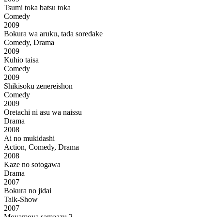
Tsumi toka batsu toka
Comedy
2009
Bokura wa aruku, tada soredake
Comedy, Drama
2009
Kuhio taisa
Comedy
2009
Shikisoku zenereishon
Comedy
2009
Oretachi ni asu wa naissu
Drama
2008
Ai no mukidashi
Action, Comedy, Drama
2008
Kaze no sotogawa
Drama
2007
Bokura no jidai
Talk-Show
2007–
Moyamoya samaazu 2