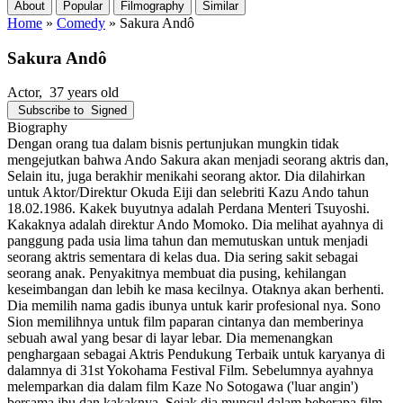
About
Popular
Filmography
Similar
Home
»
Comedy
»
Sakura Andô
Sakura Andô
Actor
, 37 years old
Subscribe to
Signed
Biography
Dengan orang tua dalam bisnis pertunjukan mungkin tidak
mengejutkan bahwa Ando Sakura akan menjadi seorang aktris dan,
Selain itu, juga berakhir menikahi seorang aktor. Dia dilahirkan
untuk Aktor/Direktur Okuda Eiji dan selebriti Kazu Ando tahun
18.02.1986. Kakek buyutnya adalah Perdana Menteri Tsuyoshi.
Kakaknya adalah direktur Ando Momoko. Dia melihat ayahnya di
panggung pada usia lima tahun dan memutuskan untuk menjadi
seorang aktris sementara di kelas dua. Dia sering sakit sebagai
seorang anak. Penyakitnya membuat dia pusing, kehilangan
keseimbangan dan lebih ke masa kecilnya. Otaknya akan berhenti.
Dia memilih nama gadis ibunya untuk karir profesional nya. Sono
Sion memilihnya untuk film paparan cintanya dan memberinya
sebuah awal yang besar di layar lebar. Dia memenangkan
penghargaan sebagai Aktris Pendukung Terbaik untuk karyanya di
dalamnya di 31st Yokohama Festival Film. Sebelumnya ayahnya
melemparkan dia dalam film Kaze No Sotogawa ('luar angin')
bersama ibu dan kakaknya. Sejak dia muncul dalam beberapa film