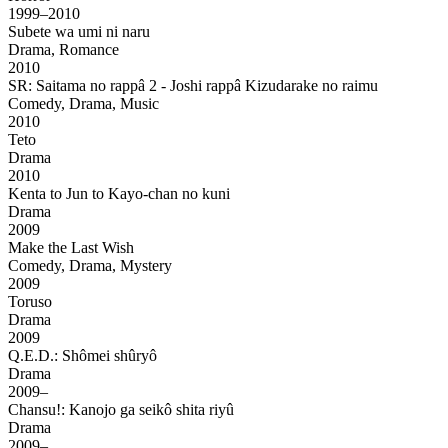
1999–2010
Subete wa umi ni naru
Drama, Romance
2010
SR: Saitama no rappâ 2 - Joshi rappâ Kizudarake no raimu
Comedy, Drama, Music
2010
Teto
Drama
2010
Kenta to Jun to Kayo-chan no kuni
Drama
2009
Make the Last Wish
Comedy, Drama, Mystery
2009
Toruso
Drama
2009
Q.E.D.: Shômei shûryô
Drama
2009–
Chansu!: Kanojo ga seikô shita riyû
Drama
2009–