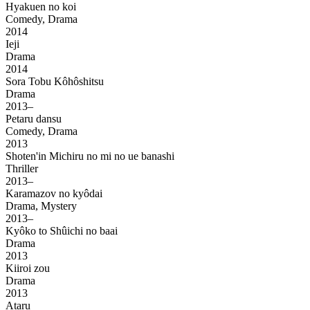
Hyakuen no koi
Comedy, Drama
2014
Ieji
Drama
2014
Sora Tobu Kôhôshitsu
Drama
2013–
Petaru dansu
Comedy, Drama
2013
Shoten'in Michiru no mi no ue banashi
Thriller
2013–
Karamazov no kyôdai
Drama, Mystery
2013–
Kyôko to Shûichi no baai
Drama
2013
Kiiroi zou
Drama
2013
Ataru