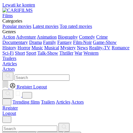
Lewati ke konten
Films
Categories
Popular movies
Latest movies
Top rated movies
Genres
Action
Adventure
Animation
Biography
Comedy
Crime
Documentary
Drama
Family
Fantasy
Film-Noir
Game-Show
History
Horror
Music
Musical
Mystery
News
Reality-TV
Romance
Sci-Fi
Short
Sport
Talk-Show
Thriller
War
Western
Trailers
Articles
Actors
Register
Logout
Trending films
Trailers
Articles
Actors
Register
Logout