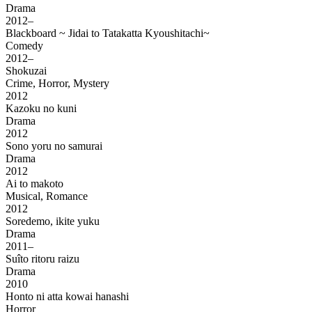
Drama
2012–
Blackboard ~ Jidai to Tatakatta Kyoushitachi~
Comedy
2012–
Shokuzai
Crime, Horror, Mystery
2012
Kazoku no kuni
Drama
2012
Sono yoru no samurai
Drama
2012
Ai to makoto
Musical, Romance
2012
Soredemo, ikite yuku
Drama
2011–
Suîto ritoru raizu
Drama
2010
Honto ni atta kowai hanashi
Horror