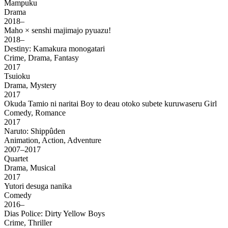
Mampuku
Drama
2018–
Maho × senshi majimajo pyuazu!
2018–
Destiny: Kamakura monogatari
Crime, Drama, Fantasy
2017
Tsuioku
Drama, Mystery
2017
Okuda Tamio ni naritai Boy to deau otoko subete kuruwaseru Girl
Comedy, Romance
2017
Naruto: Shippûden
Animation, Action, Adventure
2007–2017
Quartet
Drama, Musical
2017
Yutori desuga nanika
Comedy
2016–
Dias Police: Dirty Yellow Boys
Crime, Thriller