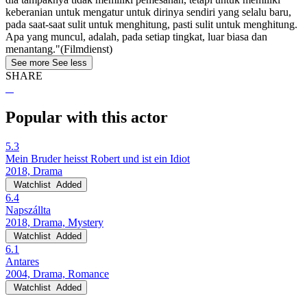
keberanian untuk mengatur untuk dirinya sendiri yang selalu baru,
pada saat-saat sulit untuk menghitung, pasti sulit untuk menghitung.
Apa yang muncul, adalah, pada setiap tingkat, luar biasa dan
menantang."(Filmdienst)
See more
See less
SHARE
Popular with this actor
5.3
Mein Bruder heisst Robert und ist ein Idiot
2018, Drama
Watchlist
Added
6.4
Napszállta
2018, Drama, Mystery
Watchlist
Added
6.1
Antares
2004, Drama, Romance
Watchlist
Added