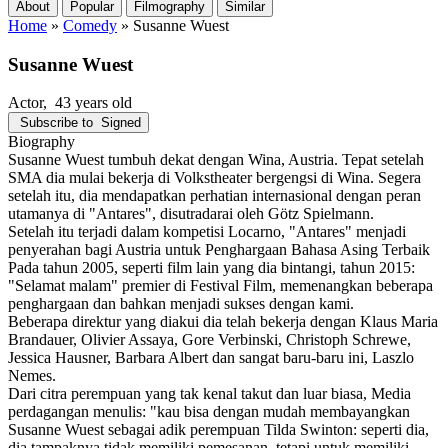
About
Popular
Filmography
Similar
Home
»
Comedy
»
Susanne Wuest
Susanne Wuest
Actor
, 43 years old
Subscribe to
Signed
Biography
Susanne Wuest tumbuh dekat dengan Wina, Austria. Tepat setelah
SMA dia mulai bekerja di Volkstheater bergengsi di Wina. Segera
setelah itu, dia mendapatkan perhatian internasional dengan peran
utamanya di "Antares", disutradarai oleh Götz Spielmann.
Setelah itu terjadi dalam kompetisi Locarno, "Antares" menjadi
penyerahan bagi Austria untuk Penghargaan Bahasa Asing Terbaik
Pada tahun 2005, seperti film lain yang dia bintangi, tahun 2015:
"Selamat malam" premier di Festival Film, memenangkan beberapa
penghargaan dan bahkan menjadi sukses dengan kami.
Beberapa direktur yang diakui dia telah bekerja dengan Klaus Maria
Brandauer, Olivier Assaya, Gore Verbinski, Christoph Schrewe,
Jessica Hausner, Barbara Albert dan sangat baru-baru ini, Laszlo
Nemes.
Dari citra perempuan yang tak kenal takut dan luar biasa, Media
perdagangan menulis: "kau bisa dengan mudah membayangkan
Susanne Wuest sebagai adik perempuan Tilda Swinton: seperti dia,
dia tampaknya tidak memiliki pemesanan, tetapi untuk memiliki