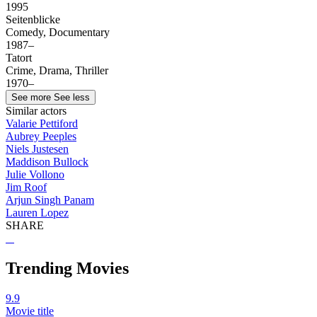
1995
Seitenblicke
Comedy, Documentary
1987–
Tatort
Crime, Drama, Thriller
1970–
See more
See less
Similar actors
Valarie Pettiford
Aubrey Peeples
Niels Justesen
Maddison Bullock
Julie Vollono
Jim Roof
Arjun Singh Panam
Lauren Lopez
SHARE
Trending Movies
9.9
Movie title