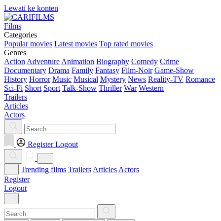
Lewati ke konten
Films
Categories
Popular movies
Latest movies
Top rated movies
Genres
Action
Adventure
Animation
Biography
Comedy
Crime
Documentary
Drama
Family
Fantasy
Film-Noir
Game-Show
History
Horror
Music
Musical
Mystery
News
Reality-TV
Romance
Sci-Fi
Short
Sport
Talk-Show
Thriller
War
Western
Trailers
Articles
Actors
Register
Logout
Trending films
Trailers
Articles
Actors
Register
Logout