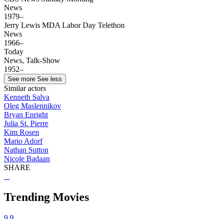
News
1979–
Jerry Lewis MDA Labor Day Telethon
News
1966–
Today
News, Talk-Show
1952–
See more
See less
Similar actors
Kenneth Salva
Oleg Maslennikov
Bryan Enright
Julia St. Pierre
Kim Rosen
Mario Adorf
Nathan Sutton
Nicole Badaan
SHARE
Trending Movies
9.9