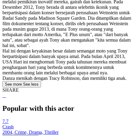
melalui pemikiran inovatif mereka, gairah dan ketekunan. Pada
Desember 2012, Tony berada di antara selebritis ikonik yang
berpartisipasi dalam konser bersejarah perusahaan Weinstein untuk
Badai Sandy pada Madison Square Garden. Dia ditampilkan dalam
film dokumenter tentang konser, dirilis oleh perusahaan Weinstein
pada musim gugur 2013, di mana Tony orang-orang yang
terlupakan dari motto Amerika, "E Plus unum", atau "dari banyak
satu", atau sebagai ayah Tony akan mengatakan "kita semua dalam
hal ini, sobat".
Hal ini dengan keyakinan besar dalam semangat moto yang Tony
berpartisipasi dalam banyak upaya amal. Pada bulan April 2013,
USA Hari ini menghormati Tony pada tahunan mereka membuat
penghargaan hari yang berbeda untuk komitmennya untuk
membantu orang lain melalui berbagai upaya amal nya.
Danza menikah dengan Tracy Robinson, dan memiliki tiga anak.
See more
See less
SHARE
Popular with this actor
7.7
Crash
2004, Crime, Drama, Thriller