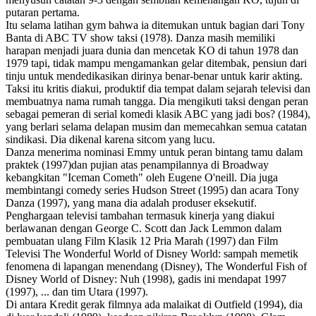
putaran pertama.
Itu selama latihan gym bahwa ia ditemukan untuk bagian dari Tony
Banta di ABC TV show taksi (1978). Danza masih memiliki
harapan menjadi juara dunia dan mencetak KO di tahun 1978 dan
1979 tapi, tidak mampu mengamankan gelar ditembak, pensiun dari
tinju untuk mendedikasikan dirinya benar-benar untuk karir akting.
Taksi itu kritis diakui, produktif dia tempat dalam sejarah televisi dan
membuatnya nama rumah tangga. Dia mengikuti taksi dengan peran
sebagai pemeran di serial komedi klasik ABC yang jadi bos? (1984),
yang berlari selama delapan musim dan memecahkan semua catatan
sindikasi. Dia dikenal karena sitcom yang lucu.
Danza menerima nominasi Emmy untuk peran bintang tamu dalam
praktek (1997)dan pujian atas penampilannya di Broadway
kebangkitan "Iceman Cometh" oleh Eugene O'neill. Dia juga
membintangi comedy series Hudson Street (1995) dan acara Tony
Danza (1997), yang mana dia adalah produser eksekutif.
Penghargaan televisi tambahan termasuk kinerja yang diakui
berlawanan dengan George C. Scott dan Jack Lemmon dalam
pembuatan ulang Film Klasik 12 Pria Marah (1997) dan Film
Televisi The Wonderful World of Disney World: sampah memetik
fenomena di lapangan menendang (Disney), The Wonderful Fish of
Disney World of Disney: Nuh (1998), gadis ini mendapat 1997
(1997), ... dan tim Utara (1997).
Di antara Kredit gerak filmnya ada malaikat di Outfield (1994), dia