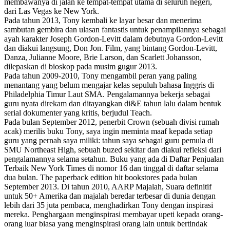
membawanya di jalan ke tempat-tempat utama di seluruh negeri,
dari Las Vegas ke New York.
Pada tahun 2013, Tony kembali ke layar besar dan menerima
sambutan gembira dan ulasan fantastis untuk penampilannya sebagai
ayah karakter Joseph Gordon-Levitt dalam debutnya Gordon-Levitt
dan diakui langsung, Don Jon. Film, yang bintang Gordon-Levitt,
Danza, Julianne Moore, Brie Larson, dan Scarlett Johansson,
dilepaskan di bioskop pada musim gugur 2013.
Pada tahun 2009-2010, Tony mengambil peran yang paling
menantang yang belum mengajar kelas sepuluh bahasa Inggris di
Philadelphia Timur Laut SMA. Pengalamannya bekerja sebagai
guru nyata direkam dan ditayangkan di&E tahun lalu dalam bentuk
serial dokumenter yang kritis, berjudul Teach.
Pada bulan September 2012, penerbit Crown (sebuah divisi rumah
acak) merilis buku Tony, saya ingin meminta maaf kepada setiap
guru yang pernah saya miliki: tahun saya sebagai guru pemula di
SMU Northeast High, sebuah buzed sekitar dan diakui refleksi dari
pengalamannya selama setahun. Buku yang ada di Daftar Penjualan
Terbaik New York Times di nomor 16 dan tinggal di daftar selama
dua bulan. The paperback edition hit bookstores pada bulan
September 2013. Di tahun 2010, AARP Majalah, Suara definitif
untuk 50+ Amerika dan majalah beredar terbesar di dunia dengan
lebih dari 35 juta pembaca, menghadirkan Tony dengan inspirasi
mereka. Penghargaan menginspirasi membayar upeti kepada orang-
orang luar biasa yang menginspirasi orang lain untuk bertindak