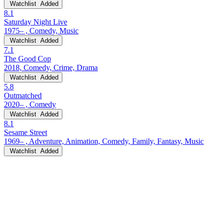
Watchlist
Added
8.1
Saturday Night Live
1975– , Comedy, Music
Watchlist
Added
7.1
The Good Cop
2018, Comedy, Crime, Drama
Watchlist
Added
5.8
Outmatched
2020– , Comedy
Watchlist
Added
8.1
Sesame Street
1969– , Adventure, Animation, Comedy, Family, Fantasy, Music
Watchlist
Added