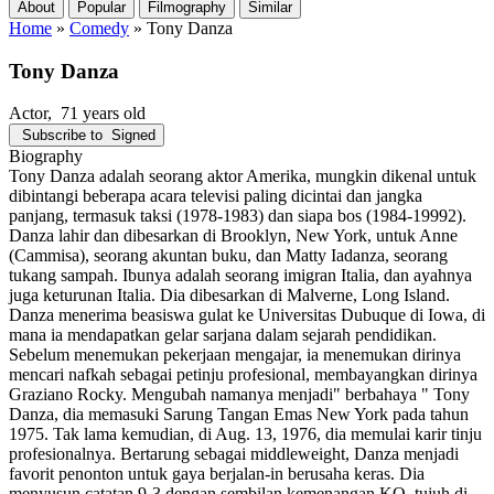
About
Popular
Filmography
Similar
Home
»
Comedy
»
Tony Danza
Tony Danza
Actor
, 71 years old
Subscribe to
Signed
Biography
Tony Danza adalah seorang aktor Amerika, mungkin dikenal untuk
dibintangi beberapa acara televisi paling dicintai dan jangka
panjang, termasuk taksi (1978-1983) dan siapa bos (1984-19992).
Danza lahir dan dibesarkan di Brooklyn, New York, untuk Anne
(Cammisa), seorang akuntan buku, dan Matty Iadanza, seorang
tukang sampah. Ibunya adalah seorang imigran Italia, dan ayahnya
juga keturunan Italia. Dia dibesarkan di Malverne, Long Island.
Danza menerima beasiswa gulat ke Universitas Dubuque di Iowa, di
mana ia mendapatkan gelar sarjana dalam sejarah pendidikan.
Sebelum menemukan pekerjaan mengajar, ia menemukan dirinya
mencari nafkah sebagai petinju profesional, membayangkan dirinya
Graziano Rocky. Mengubah namanya menjadi" berbahaya " Tony
Danza, dia memasuki Sarung Tangan Emas New York pada tahun
1975. Tak lama kemudian, di Aug. 13, 1976, dia memulai karir tinju
profesionalnya. Bertarung sebagai middleweight, Danza menjadi
favorit penonton untuk gaya berjalan-in berusaha keras. Dia
menyusun catatan 9-3 dengan sembilan kemenangan KO, tujuh di