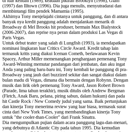
di luar kendali (1989), keadaan pikiran Brooklyn (1998), Glam
(1997) dan Illtown (1996). Dia juga menulis, menyutradarai dan
membintangi film pendek Mamamia (1995).
Akhirnya Tony menjelajahi cintanya untuk panggung, dan di antara
banyak nya kredit panggung adalah menjalankan menarik di
Broadway di Mel Brooks hit produser, bermain Max Bialystock
(2006-2007), dan reprise nya peran dalam produksi Las Vegas di
Paris Vegas.
Untuk debut teater yang salah di Lungfish (1993), ia mendapatkan
nominasi lingkaran luar Critics Circle Award. Kredit tahap lain
termasuk kritis yang diakui Iceman Cometh, berlawanan Kevin
Spacey, Arthur Miller memenangkan penghargaan pemenang Tony
Award-Winning memutar pandangan dari jembatan, dan aku ingat
Anda yang paling baru-baru ini, Tony kembali ke panggung di pra-
Broadway yang jauh dari buzzized sekitar dan sangat diakui dalam
bulan madu di Vegas, dimana dia bermain dengan Robynn. Dengan
musik dan lirik oleh pemenang Tony Award, Jason Robert Brown
(Parade, lima tahun terakhir), musik ditulis oleh Andrew Bergman
(Fletch, Anak Baru, pelana, piring sabun, dalam hukum) dan pada
hit Castle Rock / New Comedy judul yang sama. Baik pertunjukan
dan kinerja Tony menerima review yang luar biasa, termasuk surat
cinta dari New York Times, yang membandingkan kinerja Tony
untuk "the cooler-than-Cooler" dari Frank Sinatra.
Dia mengumpulkan pujian dalam acara panggung lagu-dan-menari,
yang debutnya di Atlantic City pada tahun 1995. Dia kemudian