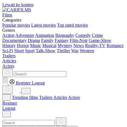
Lewati ke konten
Films
Categories
Popular movies
Latest movies
Top rated movies
Genres
Action
Adventure
Animation
Biography
Comedy
Crime
Documentary
Drama
Family
Fantasy
Film-Noir
Game-Show
History
Horror
Music
Musical
Mystery
News
Reality-TV
Romance
Sci-Fi
Short
Sport
Talk-Show
Thriller
War
Western
Trailers
Articles
Actors
Register
Logout
Trending films
Trailers
Articles
Actors
Register
Logout