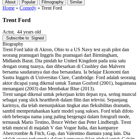
About
Popular
Filmography
Similar
Home
»
Comedy
»
Trent Ford
Trent Ford
Actor
, 44 years old
Subscribe to
Signed
Biography
Trent Ford lahir di Akron, Ohio to a US Navy test ayah pilot dan
seorang pramugari Inggris Ibu pramugari dari Birmingham,
Midlands Barat. Dia pindah ke United Kingdom pada usia satu
dengan orang tuanya, dan dibesarkan di Crashley dan Malvern
bersama saudaranya dan dua bersaudara. Ia belajar Ekonomi dan
Sastra Inggris di Universitas Clare, Cambridge. Ford adalah seorang
aktor dicapai yang dikenal untuk Taman Gosford (2001), bagaimana
menangani (2003) dan Membakar Blue (2013).
Trent sangat dikenal untuk pekerjaan krim depan nya, sering muncul
sebagai yang slick heartthrob dalam film dan televisi. Sepanjang
karirnya, dia telah menunjukkan tingkat atas fleksibilitas dramatis,
sambil mempertahankan karir model yang sukses. Ford telah difoto
oleh beberapa nama yang paling bergengsi dalam fotografi mode,
termasuk Mario Testino, Bruce Weber dan Peter Lindbergh. Trent
telah muncul di majalah V dan Vogue Italia, dan kampanye
Abercrombie & Fitch, Gap, dan Valentino diantara yang lain. Dia
adalah orang terkemuka dalam kampanye iklan global untuk Calvin