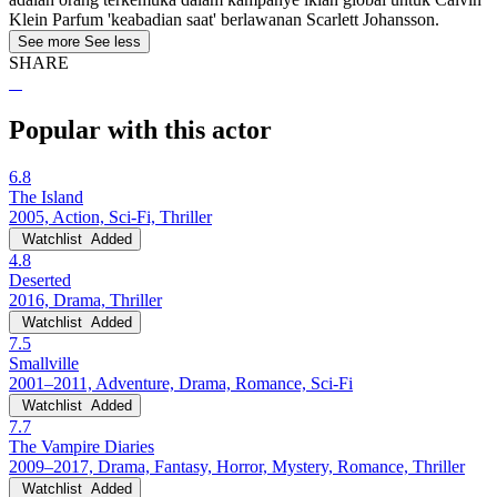
Klein Parfum 'keabadian saat' berlawanan Scarlett Johansson.
See more
See less
SHARE
Popular with this actor
6.8
The Island
2005, Action, Sci-Fi, Thriller
Watchlist
Added
4.8
Deserted
2016, Drama, Thriller
Watchlist
Added
7.5
Smallville
2001–2011, Adventure, Drama, Romance, Sci-Fi
Watchlist
Added
7.7
The Vampire Diaries
2009–2017, Drama, Fantasy, Horror, Mystery, Romance, Thriller
Watchlist
Added