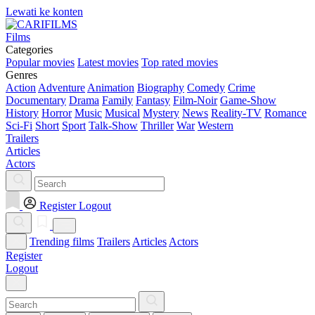
Lewati ke konten
Films
Categories
Popular movies
Latest movies
Top rated movies
Genres
Action
Adventure
Animation
Biography
Comedy
Crime
Documentary
Drama
Family
Fantasy
Film-Noir
Game-Show
History
Horror
Music
Musical
Mystery
News
Reality-TV
Romance
Sci-Fi
Short
Sport
Talk-Show
Thriller
War
Western
Trailers
Articles
Actors
Register
Logout
Trending films
Trailers
Articles
Actors
Register
Logout