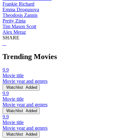
Frankie Richard
Emma Drogunova
Theodosis Zannis
Preity Zinta
Tim Mason Scott
Alex Meraz
SHARE
Trending Movies
9.9
Movie title
Movie year and genres
Watchlist
Added
9.9
Movie title
Movie year and genres
Watchlist
Added
9.9
Movie title
Movie year and genres
Watchlist
Added