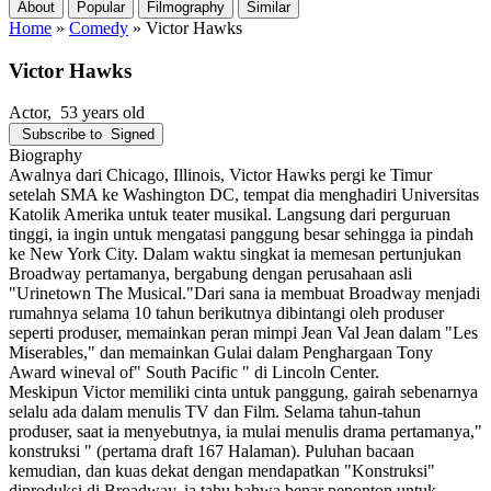
About
Popular
Filmography
Similar
Home
»
Comedy
»
Victor Hawks
Victor Hawks
Actor
, 53 years old
Subscribe to
Signed
Biography
Awalnya dari Chicago, Illinois, Victor Hawks pergi ke Timur
setelah SMA ke Washington DC, tempat dia menghadiri Universitas
Katolik Amerika untuk teater musikal. Langsung dari perguruan
tinggi, ia ingin untuk mengatasi panggung besar sehingga ia pindah
ke New York City. Dalam waktu singkat ia memesan pertunjukan
Broadway pertamanya, bergabung dengan perusahaan asli
"Urinetown The Musical."Dari sana ia membuat Broadway menjadi
rumahnya selama 10 tahun berikutnya dibintangi oleh produser
seperti produser, memainkan peran mimpi Jean Val Jean dalam "Les
Miserables," dan memainkan Gulai dalam Penghargaan Tony
Award wineval of" South Pacific " di Lincoln Center.
Meskipun Victor memiliki cinta untuk panggung, gairah sebenarnya
selalu ada dalam menulis TV dan Film. Selama tahun-tahun
produser, saat ia menyebutnya, ia mulai menulis drama pertamanya,"
konstruksi " (pertama draft 167 Halaman). Puluhan bacaan
kemudian, dan kuas dekat dengan mendapatkan "Konstruksi"
diproduksi di Broadway, ia tahu bahwa benar penonton untuk