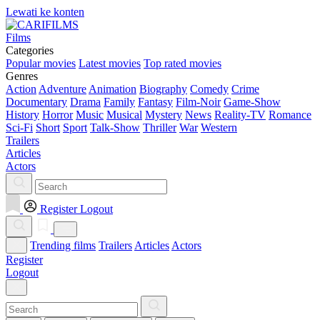
Lewati ke konten
Films
Categories
Popular movies
Latest movies
Top rated movies
Genres
Action
Adventure
Animation
Biography
Comedy
Crime
Documentary
Drama
Family
Fantasy
Film-Noir
Game-Show
History
Horror
Music
Musical
Mystery
News
Reality-TV
Romance
Sci-Fi
Short
Sport
Talk-Show
Thriller
War
Western
Trailers
Articles
Actors
Register
Logout
Trending films
Trailers
Articles
Actors
Register
Logout