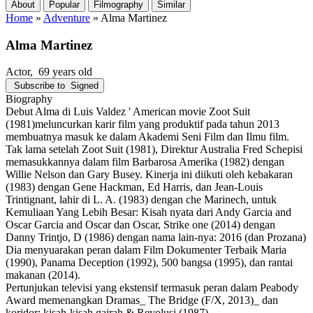
About
Popular
Filmography
Similar
Home
»
Adventure
»
Alma Martinez
Alma Martinez
Actor
, 69 years old
Subscribe to
Signed
Biography
Debut Alma di Luis Valdez ' American movie Zoot Suit
(1981)meluncurkan karir film yang produktif pada tahun 2013
membuatnya masuk ke dalam Akademi Seni Film dan Ilmu film.
Tak lama setelah Zoot Suit (1981), Direktur Australia Fred Schepisi
memasukkannya dalam film Barbarosa Amerika (1982) dengan
Willie Nelson dan Gary Busey. Kinerja ini diikuti oleh kebakaran
(1983) dengan Gene Hackman, Ed Harris, dan Jean-Louis
Trintignant, lahir di L. A. (1983) dengan che Marinech, untuk
Kemuliaan Yang Lebih Besar: Kisah nyata dari Andy Garcia and
Oscar Garcia and Oscar dan Oscar, Strike one (2014) dengan
Danny Trintjo, D (1986) dengan nama lain-nya: 2016 (dan Prozana)
Dia menyuarakan peran dalam Film Dokumenter Terbaik Maria
(1990), Panama Deception (1992), 500 bangsa (1995), dan rantai
makanan (2014).
Pertunjukan televisi yang ekstensif termasuk peran dalam Peabody
Award memenangkan Dramas_ The Bridge (F/X, 2013)_ dan
koridor: kisah-kisah gairah & Revolusi (1987).