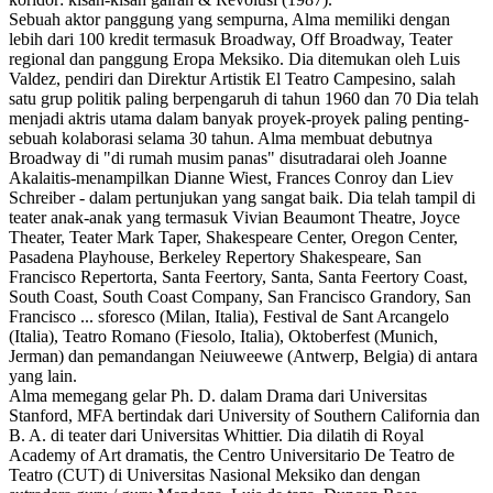
Sebuah aktor panggung yang sempurna, Alma memiliki dengan
lebih dari 100 kredit termasuk Broadway, Off Broadway, Teater
regional dan panggung Eropa Meksiko. Dia ditemukan oleh Luis
Valdez, pendiri dan Direktur Artistik El Teatro Campesino, salah
satu grup politik paling berpengaruh di tahun 1960 dan 70 Dia telah
menjadi aktris utama dalam banyak proyek-proyek paling penting-
sebuah kolaborasi selama 30 tahun. Alma membuat debutnya
Broadway di "di rumah musim panas" disutradarai oleh Joanne
Akalaitis-menampilkan Dianne Wiest, Frances Conroy dan Liev
Schreiber - dalam pertunjukan yang sangat baik. Dia telah tampil di
teater anak-anak yang termasuk Vivian Beaumont Theatre, Joyce
Theater, Teater Mark Taper, Shakespeare Center, Oregon Center,
Pasadena Playhouse, Berkeley Repertory Shakespeare, San
Francisco Repertorta, Santa Feertory, Santa, Santa Feertory Coast,
South Coast, South Coast Company, San Francisco Grandory, San
Francisco ... sforesco (Milan, Italia), Festival de Sant Arcangelo
(Italia), Teatro Romano (Fiesolo, Italia), Oktoberfest (Munich,
Jerman) dan pemandangan Neiuweewe (Antwerp, Belgia) di antara
yang lain.
Alma memegang gelar Ph. D. dalam Drama dari Universitas
Stanford, MFA bertindak dari University of Southern California dan
B. A. di teater dari Universitas Whittier. Dia dilatih di Royal
Academy of Art dramatis, the Centro Universitario De Teatro de
Teatro (CUT) di Universitas Nasional Meksiko dan dengan