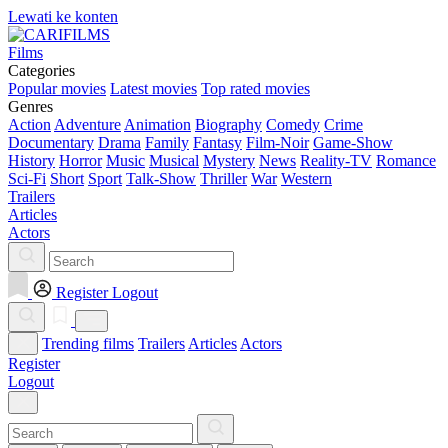
Lewati ke konten
Films
Categories
Popular movies
Latest movies
Top rated movies
Genres
Action
Adventure
Animation
Biography
Comedy
Crime
Documentary
Drama
Family
Fantasy
Film-Noir
Game-Show
History
Horror
Music
Musical
Mystery
News
Reality-TV
Romance
Sci-Fi
Short
Sport
Talk-Show
Thriller
War
Western
Trailers
Articles
Actors
Register
Logout
Trending films
Trailers
Articles
Actors
Register
Logout