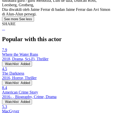
sutradara guru / guru Mendoza, Luis de taza, Duncan Ross,
Leesberg, Grotberg,
Dia diwakili oleh Jaime Ferrar di badan Jaime Ferrar dan Avi Simon
di Alun-Alun persegi.
See more
See less
SHARE
Popular with this actor
7.9
Where the Water Runs
2018, Drama, Sci-Fi, Thriller
Watchlist
Added
4.5
The Darkness
2016, Horror, Thriller
Watchlist
Added
8.4
American Crime Story
2016– , Biography, Crime, Drama
Watchlist
Added
5.3
MacGyver