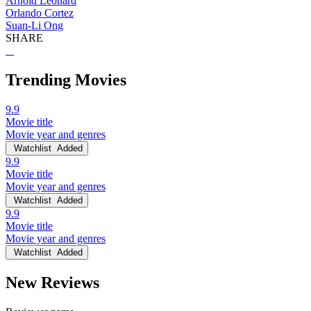
Arnold Leonard
Orlando Cortez
Suan-Li Ong
SHARE
Trending Movies
9.9
Movie title
Movie year and genres
Watchlist
Added
9.9
Movie title
Movie year and genres
Watchlist
Added
9.9
Movie title
Movie year and genres
Watchlist
Added
New Reviews