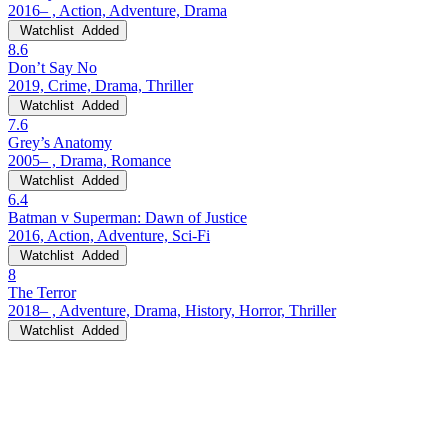
2016– , Action, Adventure, Drama
Watchlist
Added
8.6
Don’t Say No
2019, Crime, Drama, Thriller
Watchlist
Added
7.6
Grey’s Anatomy
2005– , Drama, Romance
Watchlist
Added
6.4
Batman v Superman: Dawn of Justice
2016, Action, Adventure, Sci-Fi
Watchlist
Added
8
The Terror
2018– , Adventure, Drama, History, Horror, Thriller
Watchlist
Added