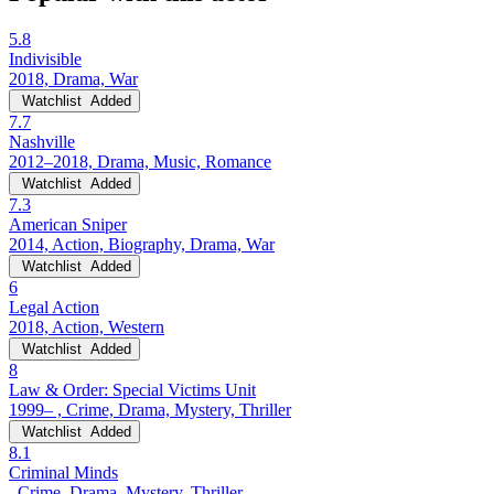
5.8
Indivisible
2018, Drama, War
Watchlist
Added
7.7
Nashville
2012–2018, Drama, Music, Romance
Watchlist
Added
7.3
American Sniper
2014, Action, Biography, Drama, War
Watchlist
Added
6
Legal Action
2018, Action, Western
Watchlist
Added
8
Law & Order: Special Victims Unit
1999– , Crime, Drama, Mystery, Thriller
Watchlist
Added
8.1
Criminal Minds
, Crime, Drama, Mystery, Thriller