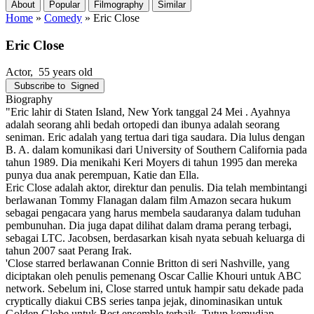
About
Popular
Filmography
Similar
Home
»
Comedy
»
Eric Close
Eric Close
Actor
, 55 years old
Subscribe to
Signed
Biography
"Eric lahir di Staten Island, New York tanggal 24 Mei . Ayahnya
adalah seorang ahli bedah ortopedi dan ibunya adalah seorang
seniman. Eric adalah yang tertua dari tiga saudara. Dia lulus dengan
B. A. dalam komunikasi dari University of Southern California pada
tahun 1989. Dia menikahi Keri Moyers di tahun 1995 dan mereka
punya dua anak perempuan, Katie dan Ella.
Eric Close adalah aktor, direktur dan penulis. Dia telah membintangi
berlawanan Tommy Flanagan dalam film Amazon secara hukum
sebagai pengacara yang harus membela saudaranya dalam tuduhan
pembunuhan. Dia juga dapat dilihat dalam drama perang terbagi,
sebagai LTC. Jacobsen, berdasarkan kisah nyata sebuah keluarga di
tahun 2007 saat Perang Irak.
'Close starred berlawanan Connie Britton di seri Nashville, yang
diciptakan oleh penulis pemenang Oscar Callie Khouri untuk ABC
network. Sebelum ini, Close starred untuk hampir satu dekade pada
cryptically diakui CBS series tanpa jejak, dinominasikan untuk
Golden Globe untuk Best ensemble terbaik. Tutup kemudian