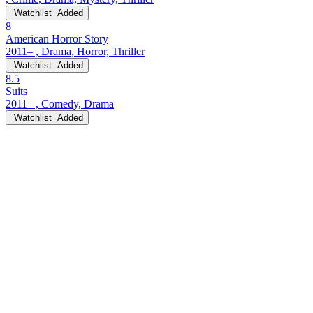
Watchlist
Added
8
American Horror Story
2011– , Drama, Horror, Thriller
Watchlist
Added
8.5
Suits
2011– , Comedy, Drama
Watchlist
Added