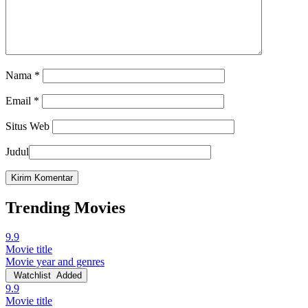
Nama
*
Email
*
Situs Web
Judul
Trending Movies
9.9
Movie title
Movie year and genres
Watchlist
Added
9.9
Movie title