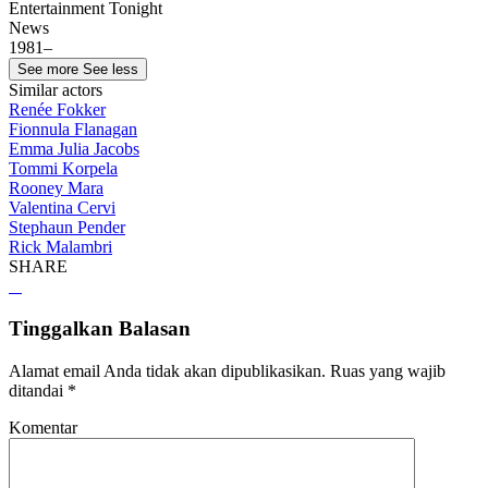
Entertainment Tonight
News
1981–
See more
See less
Similar actors
Renée Fokker
Fionnula Flanagan
Emma Julia Jacobs
Tommi Korpela
Rooney Mara
Valentina Cervi
Stephaun Pender
Rick Malambri
SHARE
Tinggalkan Balasan
Alamat email Anda tidak akan dipublikasikan.
Ruas yang wajib
ditandai
*
Komentar