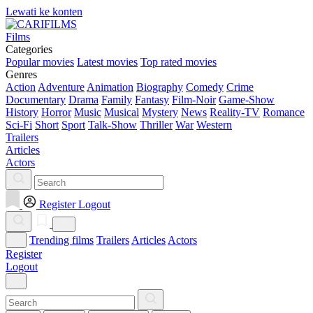
Lewati ke konten
Films
Categories
Popular movies
Latest movies
Top rated movies
Genres
Action
Adventure
Animation
Biography
Comedy
Crime
Documentary
Drama
Family
Fantasy
Film-Noir
Game-Show
History
Horror
Music
Musical
Mystery
News
Reality-TV
Romance
Sci-Fi
Short
Sport
Talk-Show
Thriller
War
Western
Trailers
Articles
Actors
Register
Logout
Trending films
Trailers
Articles
Actors
Register
Logout