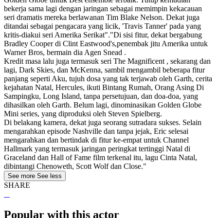
bekerja sama lagi dengan jaringan sebagai memimpin kekacauan
seri dramatis mereka berlawanan Tim Blake Nelson. Dekat juga
ditandai sebagai pengacara yang licik, 'Travis Tanner' pada yang
kritis-diakui seri Amerika Serikat"."Di sisi fitur, dekat bergabung
Bradley Cooper di Clint Eastwood's,penembak jitu Amerika untuk
Warner Bros, bermain dia Agen Snead .
Kredit masa lalu juga termasuk seri The Magnificent , sekarang dan
lagi, Dark Skies, dan McKenna, sambil mengambil beberapa fitur
panjang seperti Aku, tujuh dosa yang tak terjawab oleh Garth, cerita
kejahatan Natal, Hercules, ikuti Bintang Rumah, Orang Asing Di
Sampingku, Long Island, tanpa persetujuan, dan doa-doa, yang
dihasilkan oleh Garth. Belum lagi, dinominasikan Golden Globe
Mini series, yang diproduksi oleh Steven Spielberg.
Di belakang kamera, dekat juga seorang sutradara sukses. Selain
mengarahkan episode Nashville dan tanpa jejak, Eric selesai
mengarahkan dan bertindak di fitur ke-empat untuk Channel
Hallmark yang termasuk jaringan peringkat tertinggi Natal di
Graceland dan Hall of Fame film terkenal itu, lagu Cinta Natal,
dibintangi Chenoweth, Scott Wolf dan Close."
See more
See less
SHARE
Popular with this actor