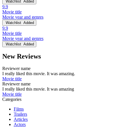
Watchlist
Added
9.9
Movie title
Movie year and genres
Watchlist
Added
9.9
Movie title
Movie year and genres
Watchlist
Added
New Reviews
Reviewer name
I really liked this movie. It was amazing.
Movie title
Reviewer name
I really liked this movie. It was amazing
Movie title
Categories
Films
Trailers
Articles
Actors