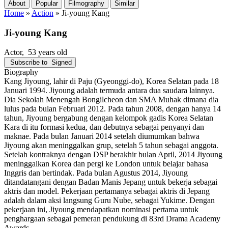
About
Popular
Filmography
Similar
Home
»
Action
»
Ji-young Kang
Ji-young Kang
Actor
, 53 years old
Subscribe to
Signed
Biography
Kang Jiyoung, lahir di Paju (Gyeonggi-do), Korea Selatan pada 18
Januari 1994. Jiyoung adalah termuda antara dua saudara lainnya.
Dia Sekolah Menengah Bongilcheon dan SMA Muhak dimana dia
lulus pada bulan Februari 2012. Pada tahun 2008, dengan hanya 14
tahun, Jiyoung bergabung dengan kelompok gadis Korea Selatan
Kara di itu formasi kedua, dan debutnya sebagai penyanyi dan
maknae. Pada bulan Januari 2014 setelah diumumkan bahwa
Jiyoung akan meninggalkan grup, setelah 5 tahun sebagai anggota.
Setelah kontraknya dengan DSP berakhir bulan April, 2014 Jiyoung
meninggalkan Korea dan pergi ke London untuk belajar bahasa
Inggris dan bertindak. Pada bulan Agustus 2014, Jiyoung
ditandatangani dengan Badan Manis Jepang untuk bekerja sebagai
aktris dan model. Pekerjaan pertamanya sebagai aktris di Jepang
adalah dalam aksi langsung Guru Nube, sebagai Yukime. Dengan
pekerjaan ini, Jiyoung mendapatkan nominasi pertama untuk
penghargaan sebagai pemeran pendukung di 83rd Drama Academy
Awards.