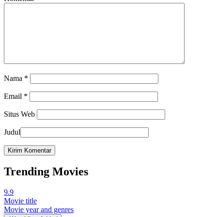
Nama
*
Email
*
Situs Web
Judul
Trending Movies
9.9
Movie title
Movie year and genres