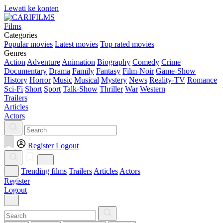
Lewati ke konten
Films
Categories
Popular movies
Latest movies
Top rated movies
Genres
Action
Adventure
Animation
Biography
Comedy
Crime
Documentary
Drama
Family
Fantasy
Film-Noir
Game-Show
History
Horror
Music
Musical
Mystery
News
Reality-TV
Romance
Sci-Fi
Short
Sport
Talk-Show
Thriller
War
Western
Trailers
Articles
Actors
Register
Logout
Trending films
Trailers
Articles
Actors
Register
Logout