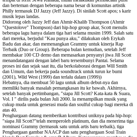
dan berteman dengan beberapa nama besar di komunitas artistik
Philly termasuk DJ Jazzy (Jeff Jazzy). Di sinilah Scott apos; s karir
musik lepas landas.
Didorong oleh Jazzy Jeff dan Ahmir-Khalib Thompson (Ahmir
"Questolove" Thompson) dari hip-hop group akar, Scott menulis
beberapa lagu hanya dalam tiga hari selama musim 1999. Salah satu
dari mereka, berjudul "Kau punya aku," dilakukan oleh Erykah
Badu dan akar, dan memenangkan Grammy untuk kinerja Rap
Terbaik (Duo or Group). Beberapa bulan kemudian, setelah Jeff
membakar 100 CD demo dan memasarkan penyanyi jiwa Jill Scott
menandatangani dengan label baru tersembunyi Pantai. Selama
proses ini dan sejak saat itu, dia berkolaborasi dengan Will Smith
dan Umum, dan bekerja pada soundtrack untuk turun ke bumi
(2001), Wild West (1999) dan terlalu dalam (1999))
Hebatnya, dia membuat 50 lagu untuk album debut-nya dan
memiliki banyak masalah pemangkasan itu ke bawah. Akhirnya,
setelah banyak pertimbangan, "siapa Jill Scott? Kata-kata & Suara,
Vol. I " dirilis pada bulan Juli 2000. Ia menampilkan musik yang
cukup muda untuk generasi muda dan soulful cukup bagi mereka di
atas 40.
Penghargaan datang memberikan kontribusi uniknya pada hip-hop:
"siapa Jill Scott?"telah memperoleh platinum, dan dia menerima tiga
nominasi Grammy (termasuk satu untuk artis baru terbaik), tiga
Penghargaan gambar NAACP dan satu penghargaan Soul Train