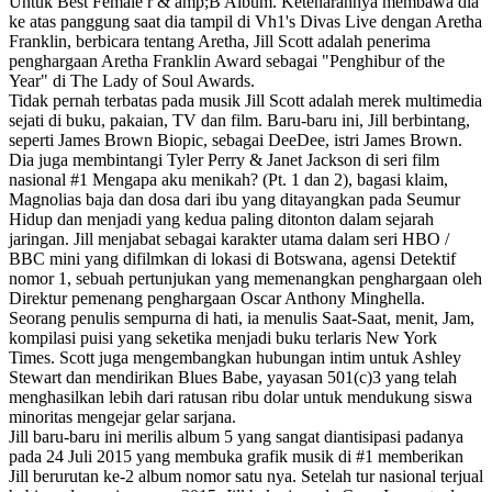
Untuk Best Female r & amp;B Album. Ketenarannya membawa dia
ke atas panggung saat dia tampil di Vh1's Divas Live dengan Aretha
Franklin, berbicara tentang Aretha, Jill Scott adalah penerima
penghargaan Aretha Franklin Award sebagai "Penghibur of the
Year" di The Lady of Soul Awards.
Tidak pernah terbatas pada musik Jill Scott adalah merek multimedia
sejati di buku, pakaian, TV dan film. Baru-baru ini, Jill berbintang,
seperti James Brown Biopic, sebagai DeeDee, istri James Brown.
Dia juga membintangi Tyler Perry & Janet Jackson di seri film
nasional #1 Mengapa aku menikah? (Pt. 1 dan 2), bagasi klaim,
Magnolias baja dan dosa dari ibu yang ditayangkan pada Seumur
Hidup dan menjadi yang kedua paling ditonton dalam sejarah
jaringan. Jill menjabat sebagai karakter utama dalam seri HBO /
BBC mini yang difilmkan di lokasi di Botswana, agensi Detektif
nomor 1, sebuah pertunjukan yang memenangkan penghargaan oleh
Direktur pemenang penghargaan Oscar Anthony Minghella.
Seorang penulis sempurna di hati, ia menulis Saat-Saat, menit, Jam,
kompilasi puisi yang seketika menjadi buku terlaris New York
Times. Scott juga mengembangkan hubungan intim untuk Ashley
Stewart dan mendirikan Blues Babe, yayasan 501(c)3 yang telah
menghasilkan lebih dari ratusan ribu dolar untuk mendukung siswa
minoritas mengejar gelar sarjana.
Jill baru-baru ini merilis album 5 yang sangat diantisipasi padanya
pada 24 Juli 2015 yang membuka grafik musik di #1 memberikan
Jill berurutan ke-2 album nomor satu nya. Setelah tur nasional terjual