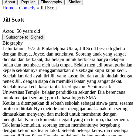
About
Popular
Filmography
Similar
Home
»
Comedy
»
Jill Scott
Jill Scott
Actor
, 50 years old
Subscribe to
Signed
Biography
Lahir tahun 1972 di Philadelphia Utara, Jill Scott besar di ghetto
dengan ibunya, Joyce, dan neneknya. Seorang anak yang sangat
dicintai dan berbakat, dia belajar untuk berbicara hanya delapan
bulan dan membaca oleh usia empat. Selalu menjadi pusat perhatian,
kepala sekolahnya menggambarkan dia sebagai kupu-kupu kecil.
Setelah lari dari ayah tiri Jill yang kasar, ibu dan anak pindah dengan
nenek Jill, dengan siapa dia memiliki ikatan yang sangat dekat.
Setelah masa kecil kasar tapi tak terlupakan, Scott masuk
Universitas Temple, belajar pendidikan sekunder. Dia berencana
untuk menjadi seorang guru bahasa Inggris SMA.
Ketika ia ditempatkan di sebuah sekolah sebagai siswa-guru, sesama
profesor ditolak Nya metode unik mengajar anak-anak: dia sering
dimasukkan menyanyi dan melodi untuk membantu dengan
menghafal. Karena komentar negatif yang dia terima, dia berhenti.
Tak lama kemudian, seorang teman membantunya bergabung
dengan kelompok teater lokal. Setelah bekerja keras, dia mendapat
tempat di Rent Sewa Kanada, mulai melakukan pembacaan puisi