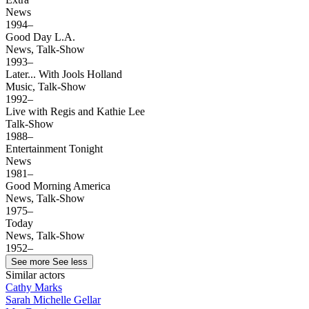
News
1994–
Good Day L.A.
News, Talk-Show
1993–
Later... With Jools Holland
Music, Talk-Show
1992–
Live with Regis and Kathie Lee
Talk-Show
1988–
Entertainment Tonight
News
1981–
Good Morning America
News, Talk-Show
1975–
Today
News, Talk-Show
1952–
See more
See less
Similar actors
Cathy Marks
Sarah Michelle Gellar