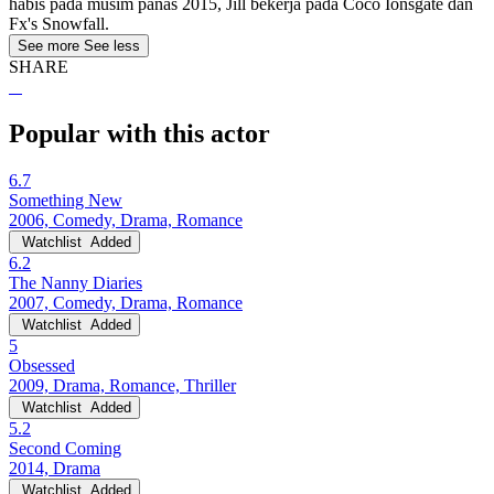
habis pada musim panas 2015, Jill bekerja pada Coco Ionsgate dan
Fx's Snowfall.
See more
See less
SHARE
Popular with this actor
6.7
Something New
2006, Comedy, Drama, Romance
Watchlist
Added
6.2
The Nanny Diaries
2007, Comedy, Drama, Romance
Watchlist
Added
5
Obsessed
2009, Drama, Romance, Thriller
Watchlist
Added
5.2
Second Coming
2014, Drama
Watchlist
Added