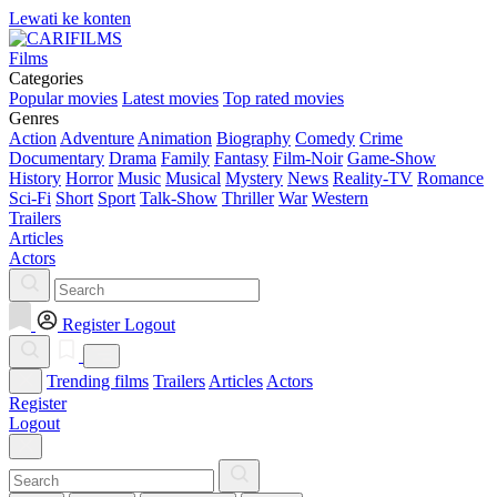
Lewati ke konten
Films
Categories
Popular movies
Latest movies
Top rated movies
Genres
Action
Adventure
Animation
Biography
Comedy
Crime
Documentary
Drama
Family
Fantasy
Film-Noir
Game-Show
History
Horror
Music
Musical
Mystery
News
Reality-TV
Romance
Sci-Fi
Short
Sport
Talk-Show
Thriller
War
Western
Trailers
Articles
Actors
Register
Logout
Trending films
Trailers
Articles
Actors
Register
Logout