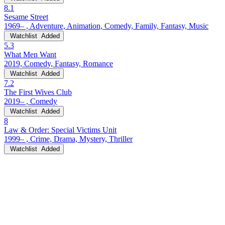
8.1
Sesame Street
1969– , Adventure, Animation, Comedy, Family, Fantasy, Music
Watchlist
Added
5.3
What Men Want
2019, Comedy, Fantasy, Romance
Watchlist
Added
7.2
The First Wives Club
2019– , Comedy
Watchlist
Added
8
Law & Order: Special Victims Unit
1999– , Crime, Drama, Mystery, Thriller
Watchlist
Added