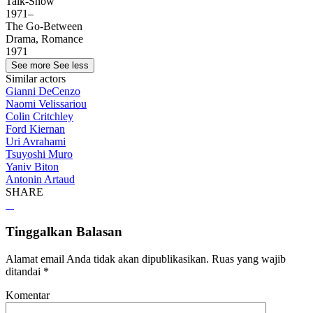
Talk-Show
1971–
The Go-Between
Drama, Romance
1971
See more
See less
Similar actors
Gianni DeCenzo
Naomi Velissariou
Colin Critchley
Ford Kiernan
Uri Avrahami
Tsuyoshi Muro
Yaniv Biton
Antonin Artaud
SHARE
Tinggalkan Balasan
Alamat email Anda tidak akan dipublikasikan.
Ruas yang wajib
ditandai
*
Komentar