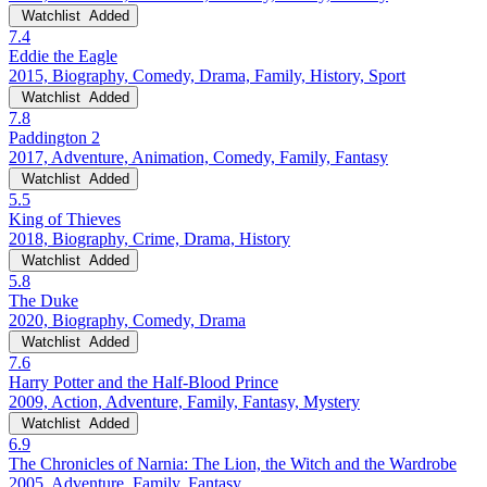
Watchlist
Added
7.4
Eddie the Eagle
2015, Biography, Comedy, Drama, Family, History, Sport
Watchlist
Added
7.8
Paddington 2
2017, Adventure, Animation, Comedy, Family, Fantasy
Watchlist
Added
5.5
King of Thieves
2018, Biography, Crime, Drama, History
Watchlist
Added
5.8
The Duke
2020, Biography, Comedy, Drama
Watchlist
Added
7.6
Harry Potter and the Half-Blood Prince
2009, Action, Adventure, Family, Fantasy, Mystery
Watchlist
Added
6.9
The Chronicles of Narnia: The Lion, the Witch and the Wardrobe
2005, Adventure, Family, Fantasy