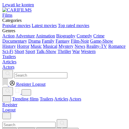
Lewati ke konten
Films
Categories
Popular movies
Latest movies
Top rated movies
Genres
Action
Adventure
Animation
Biography
Comedy
Crime
Documentary
Drama
Family
Fantasy
Film-Noir
Game-Show
History
Horror
Music
Musical
Mystery
News
Reality-TV
Romance
Sci-Fi
Short
Sport
Talk-Show
Thriller
War
Western
Trailers
Articles
Actors
Register
Logout
Trending films
Trailers
Articles
Actors
Register
Logout