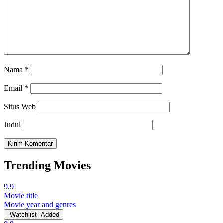
Nama
*
Email
*
Situs Web
Judul
Trending Movies
9.9
Movie title
Movie year and genres
Watchlist
Added