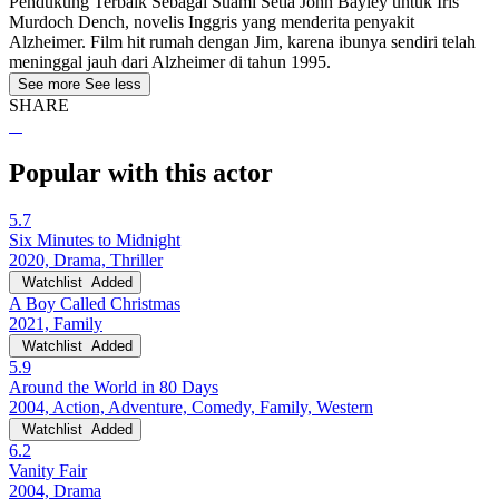
Pendukung Terbaik Sebagai Suami Setia John Bayley untuk Iris
Murdoch Dench, novelis Inggris yang menderita penyakit
Alzheimer. Film hit rumah dengan Jim, karena ibunya sendiri telah
meninggal jauh dari Alzheimer di tahun 1995.
See more
See less
SHARE
Popular with this actor
5.7
Six Minutes to Midnight
2020, Drama, Thriller
Watchlist
Added
A Boy Called Christmas
2021, Family
Watchlist
Added
5.9
Around the World in 80 Days
2004, Action, Adventure, Comedy, Family, Western
Watchlist
Added
6.2
Vanity Fair
2004, Drama