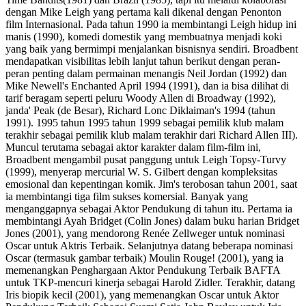
dengan Mike Leigh yang pertama kali dikenal dengan Penonton
film Internasional. Pada tahun 1990 ia membintangi Leigh hidup ini
manis (1990), komedi domestik yang membuatnya menjadi koki
yang baik yang bermimpi menjalankan bisnisnya sendiri. Broadbent
mendapatkan visibilitas lebih lanjut tahun berikut dengan peran-
peran penting dalam permainan menangis Neil Jordan (1992) dan
Mike Newell's Enchanted April 1994 (1991), dan ia bisa dilihat di
tarif beragam seperti peluru Woody Allen di Broadway (1992),
janda' Peak (de Besar), Richard Lonc Diklaiman's 1994 (tahun
1991). 1995 tahun 1995 tahun 1999 sebagai pemilik klub malam
terakhir sebagai pemilik klub malam terakhir dari Richard Allen III).
Muncul terutama sebagai aktor karakter dalam film-film ini,
Broadbent mengambil pusat panggung untuk Leigh Topsy-Turvy
(1999), menyerap mercurial W. S. Gilbert dengan kompleksitas
emosional dan kepentingan komik. Jim's terobosan tahun 2001, saat
ia membintangi tiga film sukses komersial. Banyak yang
menganggapnya sebagai Aktor Pendukung di tahun itu. Pertama ia
membintangi Ayah Bridget (Colin Jones) dalam buku harian Bridget
Jones (2001), yang mendorong Renée Zellweger untuk nominasi
Oscar untuk Aktris Terbaik. Selanjutnya datang beberapa nominasi
Oscar (termasuk gambar terbaik) Moulin Rouge! (2001), yang ia
memenangkan Penghargaan Aktor Pendukung Terbaik BAFTA
untuk TKP-mencuri kinerja sebagai Harold Zidler. Terakhir, datang
Iris biopik kecil (2001), yang memenangkan Oscar untuk Aktor