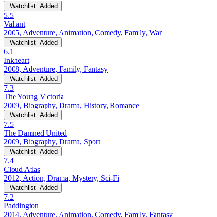
Watchlist
Added
5.5
Valiant
2005, Adventure, Animation, Comedy, Family, War
Watchlist
Added
6.1
Inkheart
2008, Adventure, Family, Fantasy
Watchlist
Added
7.3
The Young Victoria
2009, Biography, Drama, History, Romance
Watchlist
Added
7.5
The Damned United
2009, Biography, Drama, Sport
Watchlist
Added
7.4
Cloud Atlas
2012, Action, Drama, Mystery, Sci-Fi
Watchlist
Added
7.2
Paddington
2014, Adventure, Animation, Comedy, Family, Fantasy