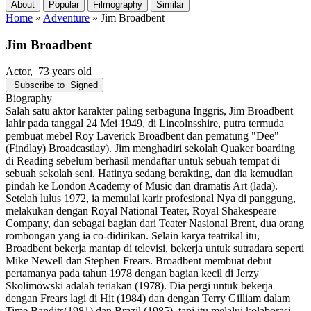
About
Popular
Filmography
Similar
Home
»
Adventure
»
Jim Broadbent
Jim Broadbent
Actor
, 73 years old
Subscribe to
Signed
Biography
Salah satu aktor karakter paling serbaguna Inggris, Jim Broadbent
lahir pada tanggal 24 Mei 1949, di Lincolnsshire, putra termuda
pembuat mebel Roy Laverick Broadbent dan pematung "Dee"
(Findlay) Broadcastlay). Jim menghadiri sekolah Quaker boarding
di Reading sebelum berhasil mendaftar untuk sebuah tempat di
sebuah sekolah seni. Hatinya sedang berakting, dan dia kemudian
pindah ke London Academy of Music dan dramatis Art (lada).
Setelah lulus 1972, ia memulai karir profesional Nya di panggung,
melakukan dengan Royal National Teater, Royal Shakespeare
Company, dan sebagai bagian dari Teater Nasional Brent, dua orang
rombongan yang ia co-didirikan. Selain karya teatrikal itu,
Broadbent bekerja mantap di televisi, bekerja untuk sutradara seperti
Mike Newell dan Stephen Frears. Broadbent membuat debut
pertamanya pada tahun 1978 dengan bagian kecil di Jerzy
Skolimowski adalah teriakan (1978). Dia pergi untuk bekerja
dengan Frears lagi di Hit (1984) dan dengan Terry Gilliam dalam
Time Bandits(1981) dan Brazil (1985), tapi itu melalui kolaborasi