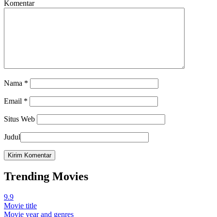
Komentar
Nama
*
Email
*
Situs Web
Judul
Trending Movies
9.9
Movie title
Movie year and genres