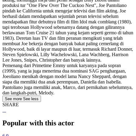
produksi tur "One Flew Over The Cuckoo Nest", Joe Pantoliano
pindah ke California untuk mengejar televisi dan film akting. Joe
berhasil dalam mendapatkan sejumlah peran televisi sebelum
mendapatkan fitur debutnya film di film Idol mak comblang (1980),
tapi terobosan Hollywood sebenarnya datang dengan gilirannya
berlawanan Tom Cruise 21 tahun yang kejam seperti germo di tahun
1983). Deretan luas TV dan film peranan mengikuti yang telah
membuat Joe bekerja dengan banyak bakat paling cemerlang di
Hollywood, baik di layar maupun di luar, termasuk Richard Donner,
Steven Spielowski, Lilly Wachelowski, Lana Wachberg, Harrison
Lee Jones, Snipes, Christopher dan banyak lainnya.
Pemenang dari Primetime Emmy untuk karyanya pada sopran
(1999), yang ia juga menerima dua nominasi SAG penghargaan,
Joeoliano menikah dengan model lama Nancy Sheppard, dengan
siapa dia memiliki dua anak perempuan, Daniella dan Isabella.
Pantoliano juga memiliki anak, Marco, dari pernikahan sebelumnya,
dan langkah-putri, Melody.
See more
See less
SHARE
Popular with this actor
6.9