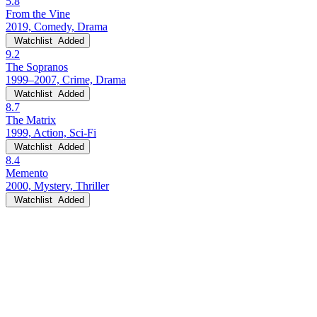
5.8
From the Vine
2019, Comedy, Drama
Watchlist
Added
9.2
The Sopranos
1999–2007, Crime, Drama
Watchlist
Added
8.7
The Matrix
1999, Action, Sci-Fi
Watchlist
Added
8.4
Memento
2000, Mystery, Thriller
Watchlist
Added