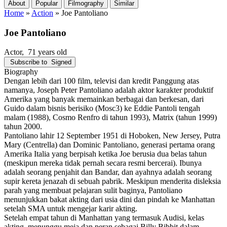
About
Popular
Filmography
Similar
Home
»
Action
»
Joe Pantoliano
Joe Pantoliano
Actor
, 71 years old
Subscribe to
Signed
Biography
Dengan lebih dari 100 film, televisi dan kredit Panggung atas
namanya, Joseph Peter Pantoliano adalah aktor karakter produktif
Amerika yang banyak memainkan berbagai dan berkesan, dari
Guido dalam bisnis berisiko (Mosc3) ke Eddie Pantoli tengah
malam (1988), Cosmo Renfro di tahun 1993), Matrix (tahun 1999)
tahun 2000.
Pantoliano lahir 12 September 1951 di Hoboken, New Jersey, Putra
Mary (Centrella) dan Dominic Pantoliano, generasi pertama orang
Amerika Italia yang berpisah ketika Joe berusia dua belas tahun
(meskipun mereka tidak pernah secara resmi bercerai). Ibunya
adalah seorang penjahit dan Bandar, dan ayahnya adalah seorang
supir kereta jenazah di sebuah pabrik. Meskipun menderita disleksia
parah yang membuat pelajaran sulit baginya, Pantoliano
menunjukkan bakat akting dari usia dini dan pindah ke Manhattan
setelah SMA untuk mengejar karir akting.
Setelah empat tahun di Manhattan yang termasuk Audisi, kelas
akting, menunggu meja dan peran sebagai Billy Bibbit dalam