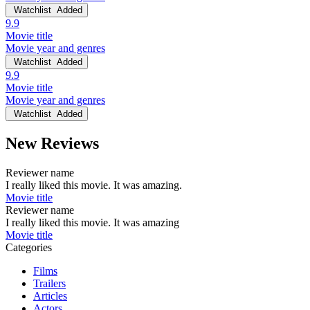
Watchlist
Added
9.9
Movie title
Movie year and genres
Watchlist
Added
9.9
Movie title
Movie year and genres
Watchlist
Added
New Reviews
Reviewer name
I really liked this movie. It was amazing.
Movie title
Reviewer name
I really liked this movie. It was amazing
Movie title
Categories
Films
Trailers
Articles
Actors