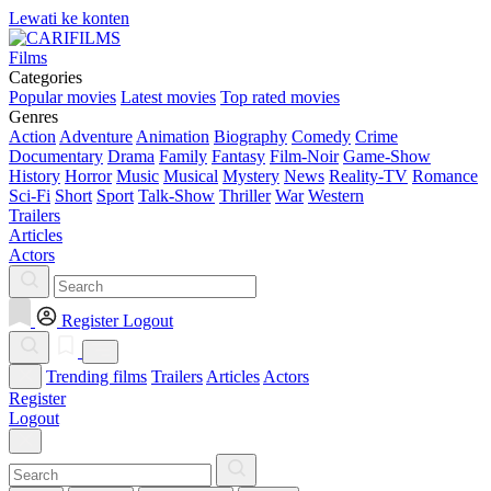
Lewati ke konten
Films
Categories
Popular movies
Latest movies
Top rated movies
Genres
Action
Adventure
Animation
Biography
Comedy
Crime
Documentary
Drama
Family
Fantasy
Film-Noir
Game-Show
History
Horror
Music
Musical
Mystery
News
Reality-TV
Romance
Sci-Fi
Short
Sport
Talk-Show
Thriller
War
Western
Trailers
Articles
Actors
Register
Logout
Trending films
Trailers
Articles
Actors
Register
Logout