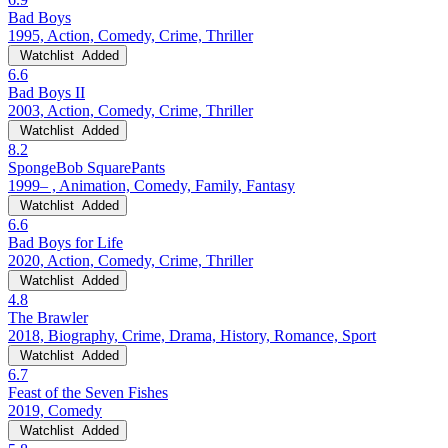
Bad Boys
1995, Action, Comedy, Crime, Thriller
Watchlist
Added
6.6
Bad Boys II
2003, Action, Comedy, Crime, Thriller
Watchlist
Added
8.2
SpongeBob SquarePants
1999– , Animation, Comedy, Family, Fantasy
Watchlist
Added
6.6
Bad Boys for Life
2020, Action, Comedy, Crime, Thriller
Watchlist
Added
4.8
The Brawler
2018, Biography, Crime, Drama, History, Romance, Sport
Watchlist
Added
6.7
Feast of the Seven Fishes
2019, Comedy
Watchlist
Added