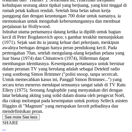
kehidupan seorang aktor tipikal yang berjuang, yang kini tinggal di
rumah petak kalkun rendah. Setelah lima belas tahun kerja
panggung dan dengan keuntungan 700 dolar untuk namanya, ia
memutuskan untuk mengubah keberuntungannya dan membuat
perjalanan ke Hollywood.
Istirahat utama pertamanya datang ketika ia dipilih untuk bagian
kecil di Peter Bogdanovich apos; s gambar terakhir menunjukkan
(1971). Sejak saat itu ia jarang keluar dari pekerjaan, meskipun
awalnya bertugas dengan hanya peran pendukung kecil. Pada
pertengahan 70an, setelah mengulang-ulang kejadian pelana yang
luar biasa (1974) dan Chinatown (1974), Hillerman dapat
membangun identitasnya. Kesempatan pertamanya untuk bersinar
dalam peranan TV yang berulang adalah sebagai Detektif radio
yang sombong Simon Brimmer ("polisi snoop, tanpa secercah.
Untuk memecahkan kasus ini, Panggil Simon Brimmer...") yang
secara terus menerus mendapat semuanya sangat salah di TV Ratu
Ellery (1975). Seorang Anglophile yang menyatakan diri dengan
latar belakang akting yang solid dalam drama oleh pengecut Noël,
dia cukup melompat pada kesempatan untuk portray Selleck asisten
Higgins di "Magnum" yang merupakan favorit pribadinya dan
mendefinisikan peran.
See more
See less
SHARE