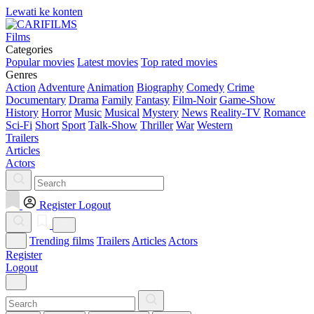
Lewati ke konten
Films
Categories
Popular movies
Latest movies
Top rated movies
Genres
Action
Adventure
Animation
Biography
Comedy
Crime
Documentary
Drama
Family
Fantasy
Film-Noir
Game-Show
History
Horror
Music
Musical
Mystery
News
Reality-TV
Romance
Sci-Fi
Short
Sport
Talk-Show
Thriller
War
Western
Trailers
Articles
Actors
Register
Logout
Trending films
Trailers
Articles
Actors
Register
Logout