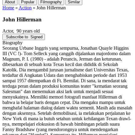
About
Popular
Filmography
Similar
Home
»
Action
»
John Hillerman
John Hillerman
Actor
, 90 years old
Subscribe to
Signed
Biography
Seorang Urbane Inggris yang sempurna, Jonathan Quayle Higgins
III (VC !)- Tom Selleck yang canggih dijalankan majordomo dalam
Magnum, P. I. (1980) - adalah Perancis, Jerman dan keturunan,
dibesarkan di sebuah kota Texas kecil dan dididik di Sekolah
Katolik. Dia mengambil jurusan jurnalisme dari Universitas Texas,
terdaftar di Angkatan Udara dan menghabiskan periode dari 1953
sampai 1957 ditempatkan di Ft. Bernilai. Di sana, ia mendarat tak
terduga peran dalam produksi komunitas teater "kematian seorang
Salesman" dan menemukan aksi lark untuk menjadi sesuai
menyukainya. Memiliki memori fotografi manfaat Hillerman di
bahwa ia belajar baris dengan cepat. Dia mengaku mampu untuk
menghafal halaman dialog dalam waktu semenit. Masih ada masalah
dengan aksennya. Setelah demobilisasi, ia melakukan perjalanan ke
New York di mana ia butuh setahun untuk kehilangan Texan drawl-
nya, mempelajari elokusion di bawah bimbingan pelatih suara
Fanny Bradshaw (yang mendorongnya untuk mendengarkan
rekaman dari "Hamlet"). Sementara itu, Hillerman menjalani