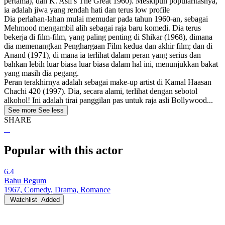
pertama), dan K. Asif's The Great 1960). Meskipun popularitasnya,
ia adalah jiwa yang rendah hati dan terus low profile
Dia perlahan-lahan mulai memudar pada tahun 1960-an, sebagai
Mehmood mengambil alih sebagai raja baru komedi. Dia terus
bekerja di film-film, yang paling penting di Shikar (1968), dimana
dia memenangkan Penghargaan Film kedua dan akhir film; dan di
Anand (1971), di mana ia terlihat dalam peran yang serius dan
bahkan lebih luar biasa luar biasa dalam hal ini, menunjukkan bakat
yang masih dia pegang.
Peran terakhirnya adalah sebagai make-up artist di Kamal Haasan
Chachi 420 (1997). Dia, secara alami, terlihat dengan sebotol
alkohol! Ini adalah tirai panggilan pas untuk raja asli Bollywood...
See more
See less
SHARE
Popular with this actor
6.4
Bahu Begum
1967, Comedy, Drama, Romance
Watchlist
Added