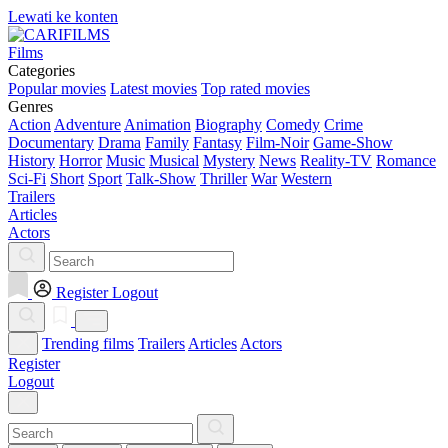
Lewati ke konten
Films
Categories
Popular movies
Latest movies
Top rated movies
Genres
Action
Adventure
Animation
Biography
Comedy
Crime
Documentary
Drama
Family
Fantasy
Film-Noir
Game-Show
History
Horror
Music
Musical
Mystery
News
Reality-TV
Romance
Sci-Fi
Short
Sport
Talk-Show
Thriller
War
Western
Trailers
Articles
Actors
Register
Logout
Trending films
Trailers
Articles
Actors
Register
Logout