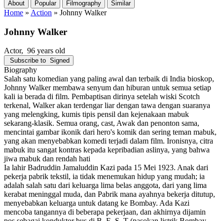
About
Popular
Filmography
Similar
Home
»
Action
»
Johnny Walker
Johnny Walker
Actor
, 96 years old
Subscribe to
Signed
Biography
Salah satu komedian yang paling awal dan terbaik di India bioskop,
Johnny Walker membawa senyum dan hiburan untuk semua setiap
kali ia berada di film. Pembaptisan dirinya setelah wiski Scotch
terkenal, Walker akan terdengar liar dengan tawa dengan suaranya
yang melengking, kumis tipis pensil dan kejenakaan mabuk
sekarang-klasik. Semua orang, cast, Awak dan penonton sama,
mencintai gambar ikonik dari hero's komik dan sering teman mabuk,
yang akan menyebabkan komedi terjadi dalam film. Ironisnya, citra
mabuk itu sangat kontras kepada kepribadian aslinya, yang bahwa
jiwa mabuk dan rendah hati
Ia lahir Badruddin Jamaluddin Kazi pada 15 Mei 1923. Anak dari
pekerja pabrik tekstil, ia tidak menemukan hidup yang mudah; ia
adalah salah satu dari keluarga lima belas anggota, dari yang lima
kerabat meninggal muda, dan Pabrik mana ayahnya bekerja ditutup,
menyebabkan keluarga untuk datang ke Bombay. Ada Kazi
mencoba tangannya di beberapa pekerjaan, dan akhirnya dijamin
pos sebagai konduktor bus di B. E. S. T (pasokan listrik Bombay