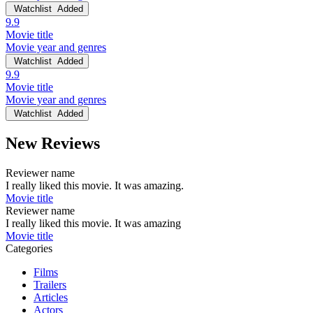
Watchlist
Added
9.9
Movie title
Movie year and genres
Watchlist
Added
9.9
Movie title
Movie year and genres
Watchlist
Added
New Reviews
Reviewer name
I really liked this movie. It was amazing.
Movie title
Reviewer name
I really liked this movie. It was amazing
Movie title
Categories
Films
Trailers
Articles
Actors