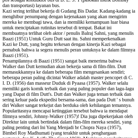
dan transportasi) layanan bus.
Kazi sering terlihat bekerja di Gudang Bis Dadar. Kadang-kadang ia
menghibur penumpang dengan kejenakaan yang akan mengirim
mereka ke membagi tawa, dan ia memiliki kemampuan luar biasa
untuk menciptakan rutinitas tersebut di tempat. Bakat ini
membuatnya terlihat oleh aktor / penulis Balraj Sahni, yang menulis
Baazi (1951) Untuk Guru Dutt saat itu. Sahni memperkenalkan
Kazi ke Dutt, yang begitu terkesan dengan kinerja Kazi sebagai
pemabuk bahwa ia segera menulis peran untuknya ke dalam filmnya
Baazi (1951).
Penampilannya di Baazi (1951) sangat baik menerima bahwa
Walker dan Dutt kemudian akan bekerja sama di film-film. Dutt
memasukkannya ke dalam beberapa film mengesankan sendiri;
beberapa peran paling dicintai Walker adalah master pencopet di C.
I. D. (1956) dan masseur Duduk di Pyaasa (1957). Walker selalu
memiliki garis komik terbaik dan yang paling populer dan lagu-lagu
yang Dapat di film Dutt's. Dutt dan Walker juga teman terbaik dan
sering keluar pada ekspedisi bersama-sama, dan pada Dutt ' s bunuh
diri Walker sangat terkejut dan berduka oleh kehilangan temannya.
Popularitasnya mencapai ketinggian tersebut bahwa ia mendapat
filmnya sendiri, Johnny-Walker (1957)! Dia juga dipekerjakan oleh
Direktur lain untuk bertindak dalam film-film mereka sendiri, yang
paling penting dari Ini Yang Menjadi br Chopra Naya (1957),
Bimbel Roy Madhumati (yang terakhir untuk penghargaan