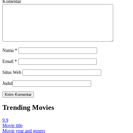
Komentar
Nama
*
Email
*
Situs Web
Judul
Trending Movies
9.9
Movie title
Movie year and genres