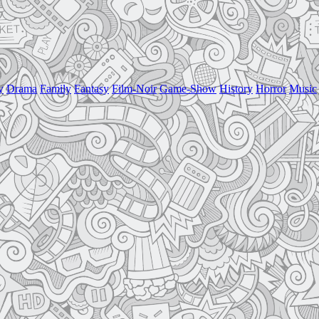
y
Drama
Family
Fantasy
Film-Noir
Game-Show
History
Horror
Music