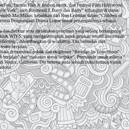
tFest, Tucson Film & festival musik, dan Festival Film Hollywood.
i New York", oleh Raymond J. Barry dan Barry" terbangun di dunia
enneth MacMillan; kebalikan dari Ron Leibman dalam "Children of
 menerima Penghargaan Drama Logue untuk penampilannya sebagai
 dan direktur serta melakukan penelitian yang sedang berlangsung
teknik WIYS, yang menggabungkan aspek gerakan intuitif dan empati
Reflecting", dikembangkan di workshop. Dia bertindak dan
eater berjalan.
 dalam demonstrasi publik dan eksplorasi "Berjalan-In-Your-Shoes"
gin berjalan" dan"makanan untuk berpikir". Permainan musik aslinya "
i Venice, California. Dia bekerja pada sebuah buku tentang teknik
Sedona.