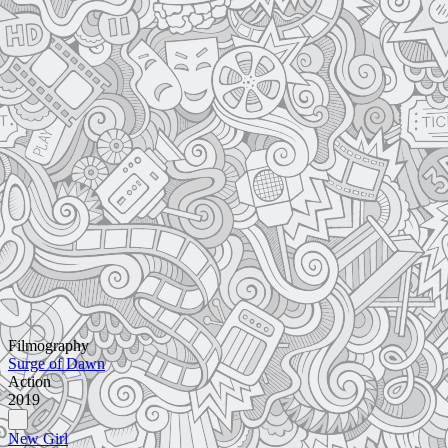
Filmography
Surge of Dawn
Action
2019
New Girl