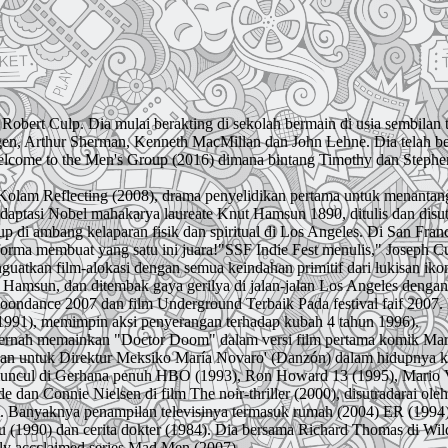
Robert Culp. Dia mulai berakting di sekolah bermain di usia sembilan 
n, Arthur Sherman, Kenneth MacMillan dan John Lehne. Dia telah bekerj
m welcome to the Men's Group (2016) dimana bintang Timothy dan Steph
Kolam Reflecting (2008), drama penyelidikan pertama untuk menantan
), adaptasi Nobel mahakarya laureate Knut Hamsun 1890, ditulis dan di
up di ambang kelaparan fisik dan spiritual di Los Angeles. Di San Fran
ma membuat yang satu ini juara!"SSF Indie Fest menulis," Joseph Culp
tkan film-alokasi dengan semua keindahan primitif dari lukisan ikon
ut Hamsun, dan ditembak gaya gerilya di jalan-jalan Los Angeles denga
Moondance 2007 dan film Underground Terbaik Pada festival faif 2007. 
(1991), memimpin aksi penyerangan terhadap kubah 4 tahun 1996).
ernah memainkan "Doctor Doom" dalam versi film pertama komik Marvel
 untuk Direktur Meksiko María Novaro' (Danzón) dalam hidupnya keh
n muncul di Gerhana penuh HBO (1993), Ron Howard 13 (1995), Mario V
 dan Connie Nielsen di film The noir-thriller (2000), disutradarai ol
fett. Banyaknya penampilan televisinya termasuk rumah (2004) ER (199
you (1990) dan cerita dokter (1984). Dia bersama Richard Thomas di Wi
ly accclaimed series Mad Men (2007).