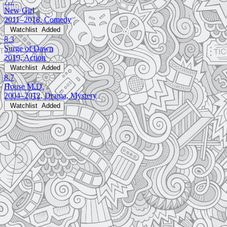
7.7
New Girl
2011–2018, Comedy
Watchlist
Added
8.3
Surge of Dawn
2019, Action
Watchlist
Added
8.7
House M.D.
2004–2012, Drama, Mystery
Watchlist
Added