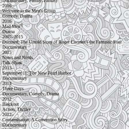
Documentary, Family, Fantasy
2016
Welcome to the Men's Group
Comedy, Drama
2016
Mad Men
Drama
2007–2015
Doomed: The Untold Story of Roger Corman's the Fantastic Four
Documentary
2015
Notes and Nerds
Talk-Show
2013–
September 11: The New Pearl Harbor
Documentary
2013
Three Days
Documentary, Comedy, Drama
2012
Blackout
Action, Thriller
2012–
Contamination: A Convention Story
Documentary