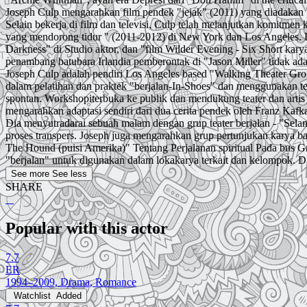
Joseph Culp mengarahkan film pendek "jejak" (2011) yang diadakan p
Selain bekerja di film dan televisi, Culp telah melanjutkan komitme
yang mendorong tidur " (2011-2012) di New York dan Los Angeles. K
Darkness" di Studio aktor, dan "film Wilder Evening - Six Short ka
penambang batubara Irlandia pemberontak di "Jason Miller" tidak ad
Joseph Culp adalah pendiri Los Angeles based "Walking Theater Grou
dalam pelatihan dan praktek "berjalan-In-Shoes" dan menggunakan t
spontan. Workshopiterbuka ke publik dan mendukung teater dan artis
mengarahkan adaptasi sendiri dari dua cerita pendek oleh Franz Kafka
Dia menyutradarai sebuah malam dengan grup teater berjalan - "Selam
proses transpers. Joseph juga mengarahkan grup pertunjukan karya bar
The Hound (puisi Amerika)" Tentang Perjalanan spiritual Pada bus Gr
"berjalan" untuk digunakan dalam lokakarya terkait dan kelompok. 
See more
See less
SHARE
Popular with this actor
7.7
ER
1994–2009, Drama, Romance
Watchlist
Added