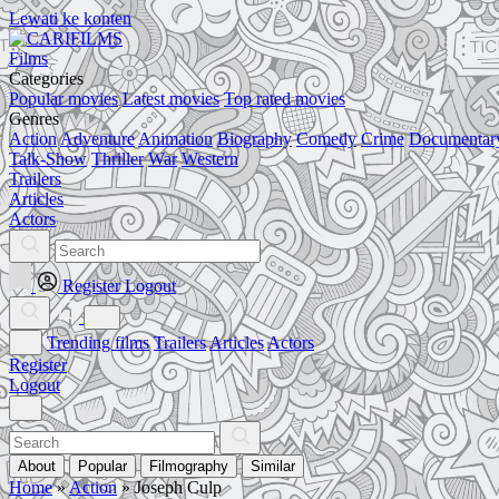
Lewati ke konten
Films
Categories
Popular movies
Latest movies
Top rated movies
Genres
Action
Adventure
Animation
Biography
Comedy
Crime
Documentar
Talk-Show
Thriller
War
Western
Trailers
Articles
Actors
Register
Logout
Trending films
Trailers
Articles
Actors
Register
Logout
About
Popular
Filmography
Similar
Home
»
Action
»
Joseph Culp