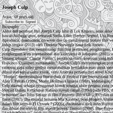
Joseph Culp
Actor
, 60 years old
Subscribe to
Signed
Biography
Aktor dan pembuat film Joseph Culp lahir di Los Angeles, anak aktor 
bawah berbagai guru, termasuk Stella Adler, Herbert Seghof, Uta Hage
diproduksi, disutradarai, co-wrote dan co-membintangi feature fil
hidup singkat (2013) oleh Direktur Norwegia Knut Erik Jensen.
Culp diproduksi dan membintangi film fitur pemenang penghargaan, 
penghargaan kritis internasional atas kinerjanya di kelaparan (2001
bintang sebagai" Charlie Pontus", penulis skenario kesepian yang hid
Francisco Examiner, mengatakan," Joseph Culp's menyenangkan perfor
camping gaya video gerilya menambahkan ketidaklawasan untuk mengua
dibuat dari karya sastra klasik, versi Amerika pertama dari novel Kn
"Hunger" memenangkan fitur terbaik di Festival Film Internasional 
Alan J. Pakula (1986), Monte Hellman's Iguana (1988), kedatangan 
Culp dikenal sebagai penggemar komik sebagai aktor pertama yang p
Metcaif Dalam Kehidupan Rahasia rumah-rumah (1994) pada PBS, dan
bersumber dari John Savage di film Firestorm film sci-fi (1997) da
Barat (1997). Dia muncul bersama Mia Kirshner, Jean-Hugues Anglade
dalam film sains-fi-FI Cyxork 7 (2006), disutradarai oleh John Huf
dan dibuat-for-televisi film seperti proyek: Tinman (1990), Blue Ba
"Archie Whitman", ayah era Depresi dari "Don Hamm" di the critical