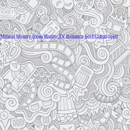
Musical
Mystery
News
Reality-TV
Romance
Sci-Fi
Short
Sport