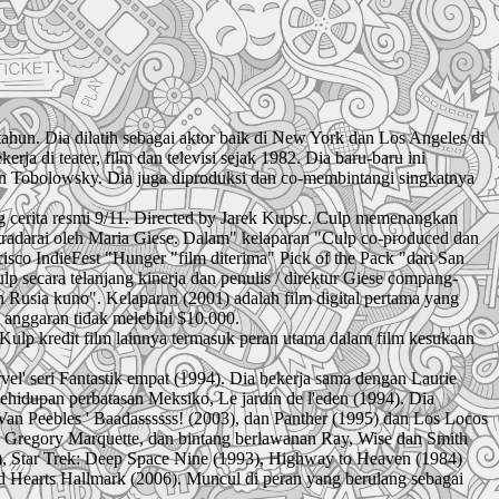
tahun. Dia dilatih sebagai aktor baik di New York dan Los Angeles di
a di teater, film dan televisi sejak 1982. Dia baru-baru ini
en Tobolowsky. Dia juga diproduksi dan co-membintangi singkatnya
g cerita resmi 9/11. Directed by Jarek Kupsc. Culp memenangkan
sutradarai oleh Maria Giese. Dalam" kelaparan "Culp co-produced dan
cisco IndieFest "Hunger "film diterima" Pick of the Pack "dari San
 secara telanjang kinerja dan penulis / direktur Giese compang-
 Rusia kuno". Kelaparan (2001) adalah film digital pertama yang
n anggaran tidak melebihi $10.000.
Kulp kredit film lainnya termasuk peran utama dalam film kesukaan
' seri Fantastik empat (1994). Dia bekerja sama dengan Laurie
idupan perbatasan Meksiko, Le jardin de l'eden (1994). Dia
an Peebles ' Baadassssss! (2003), dan Panther (1995) dan Los Locos
eh Gregory Marquette, dan bintang berlawanan Ray, Wise dan Smith
4), Star Trek: Deep Space Nine (1993), Highway to Heaven (1984)
ld Hearts Hallmark (2006). Muncul di peran yang berulang sebagai