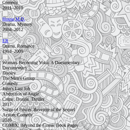
Comedy
2011–2018
House M.D.
Drama, Mystery
2004–2012
ER
Drama, Romance
1994–2009
Woman. Becoming Yoko. A Documentary
Documentary
Dooley
The Men's Group
Comedy
John's Last Job
Abduction of Angie
Crime, Drama, Thriller
2017
Surge of Power: Revenge of the Sequel
Action, Comedy
2016
COMIX: Beyond the Comic Book Pages