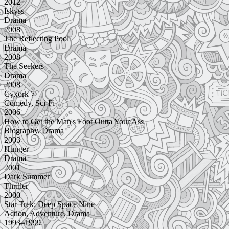
2012
Iskyss
Drama
2008
The Reflecting Pool
Drama
2008
The Seekers
Drama
2008
Cyxork 7
Comedy, Sci-Fi
2006
How to Get the Man's Foot Outta Your Ass
Biography, Drama
2003
Hunger
Drama
2001
Dark Summer
Thriller
2000
Star Trek: Deep Space Nine
Action, Adventure, Drama
1993–1999