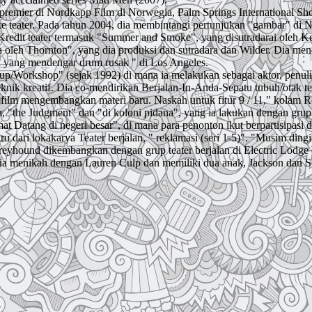
remier di Nordkapp Film di Norwegia, Palm Springs International Shor
n ke teater. Pada tahun 2004, dia membintangi pertunjukan "gambar" d
redit teater termasuk "Summer and Smoke", yang disutradarai oleh K
rya oleh Thornton", yang dia produksi dan sutradara dan Wilder. Dia
a yang mendengar drum rusak " di Los Angeles.
p/Workshop" (sejak 1992) di mana ia melakukan sebagai aktor, penulis
eknik kreatif. Dia co-mendirikan Berjalan-In-Anda-Sepatu tubuh/otak 
 film mengembangkan materi baru. Naskah untuk fitur 9 / 11," kolam 
, "the Judgment" dan "di koloni pidana", yang ia lakukan dengan grup t
at Datang di negeri besar", di mana para penonton ikut berpartisipasi
u dari lokakarya Teater berjalan, " reklamasi (seri 1-5)". "Musim din
eyhound dikembangkan dengan grup teater berjalan di Electric Lodge d
Dia menikah dengan Lauren Culp dan memiliki dua anak, Jackson dan 