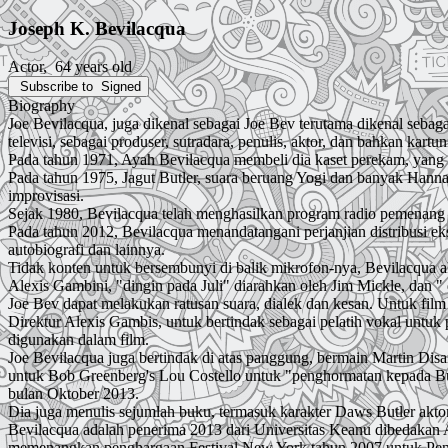
Joseph K. Bevilacqua
Actor
, 64 years old
Subscribe to
Signed
Biography
Joe Bevilacqua, juga dikenal sebagai Joe Bev terutama dikenal sebag
televisi, sebagai produser, sutradara, penulis, aktor, dan bahkan kartun
Pada tahun 1971, Ayah Bevilacqua membeli dia kaset perekam, yang di
Pada tahun 1975, Jagut Butler, suara beruang Yogi dan banyak Hanna-
improvisasi.
Sejak 1980, Bevilacqua telah menghasilkan program radio pemenang 
Pada tahun 2012, Bevilacqua menandatangani perjanjian distribusi eks
autobiografi dan lainnya.
Tidak konten untuk bersembunyi di balik mikrofon-nya, Bevilacqua ak
Alexis Gambini, "dingin pada Juli" diarahkan oleh Jim Mickle, dan "
Joe Bev dapat melakukan ratusan suara, dialek dan kesan. Untuk film
Direktur Alexis Gambis, untuk bertindak sebagai pelatih vokal untu
digunakan dalam film.
Joe Bevilacqua juga bertindak di atas panggung, bermain Martin Dis
untuk Bob Greenberg's Lou Costello untuk "penghormatan kepada B
bulan Oktober 2013.
Dia juga menulis sejumlah buku, termasuk karakter Daws Butler ak
Bevilacqua adalah penerima 2013 dari Universitas Keanu dibedakan
memenangkan penghargaan Festival New York tahun 2007 untuk Pengh