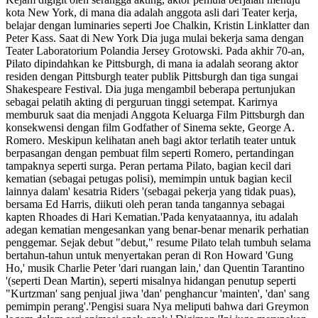
kota New York, di mana dia adalah anggota asli dari Teater kerja,
belajar dengan luminaries seperti Joe Chalkin, Kristin Linklatter dan
Peter Kass. Saat di New York Dia juga mulai bekerja sama dengan
Teater Laboratorium Polandia Jersey Grotowski. Pada akhir 70-an,
Pilato dipindahkan ke Pittsburgh, di mana ia adalah seorang aktor
residen dengan Pittsburgh teater publik Pittsburgh dan tiga sungai
Shakespeare Festival. Dia juga mengambil beberapa pertunjukan
sebagai pelatih akting di perguruan tinggi setempat. Karirnya
memburuk saat dia menjadi Anggota Keluarga Film Pittsburgh dan
konsekwensi dengan film Godfather of Sinema sekte, George A.
Romero. Meskipun kelihatan aneh bagi aktor terlatih teater untuk
berpasangan dengan pembuat film seperti Romero, pertandingan
tampaknya seperti surga. Peran pertama Pilato, bagian kecil dari
kematian (sebagai petugas polisi), memimpin untuk bagian kecil
lainnya dalam' kesatria Riders '(sebagai pekerja yang tidak puas),
bersama Ed Harris, diikuti oleh peran tanda tangannya sebagai
kapten Rhoades di Hari Kematian.'Pada kenyataannya, itu adalah
adegan kematian mengesankan yang benar-benar menarik perhatian
penggemar. Sejak debut "debut," resume Pilato telah tumbuh selama
bertahun-tahun untuk menyertakan peran di Ron Howard 'Gung
Ho,' musik Charlie Peter 'dari ruangan lain,' dan Quentin Tarantino
'(seperti Dean Martin), seperti misalnya hidangan penutup seperti
"Kurtzman' sang penjual jiwa 'dan' penghancur 'mainten', 'dan' sang
pemimpin perang'.'Pengisi suara Nya meliputi bahwa dari Greymon