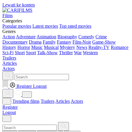
Lewati ke konten
Films
Categories
Popular movies
Latest movies
Top rated movies
Genres
Action
Adventure
Animation
Biography
Comedy
Crime
Documentary
Drama
Family
Fantasy
Film-Noir
Game-Show
History
Horror
Music
Musical
Mystery
News
Reality-TV
Romance
Sci-Fi
Short
Sport
Talk-Show
Thriller
War
Western
Trailers
Articles
Actors
Register
Logout
Trending films
Trailers
Articles
Actors
Register
Logout