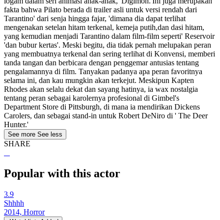
logam dalam seri animasi anak-anak,' Digimon.'Ini juga merupakan
fakta bahwa Pilato berada di trailer asli untuk versi rendah dari
Tarantino' dari senja hingga fajar, 'dimana dia dapat terlihat
mengenakan setelan hitam terkenal, kemeja putih,dan dasi hitam,
yang kemudian menjadi Tarantino dalam film-film seperti' Reservoir
'dan bubur kertas'. Meski begitu, dia tidak pernah melupakan peran
yang membuatnya terkenal dan sering terlihat di Konvensi, memberi
tanda tangan dan berbicara dengan penggemar antusias tentang
pengalamannya di film. Tanyakan padanya apa peran favoritnya
selama ini, dan kau mungkin akan terkejut. Meskipun Kapten
Rhodes akan selalu dekat dan sayang hatinya, ia wax nostalgia
tentang peran sebagai karolernya profesional di Gimbel's
Department Store di Pittsburgh, di mana ia mendirikan Dickens
Carolers, dan sebagai stand-in untuk Robert DeNiro di ' The Deer
Hunter.'
See more
See less
SHARE
Popular with this actor
3.9
Shhhh
2014, Horror