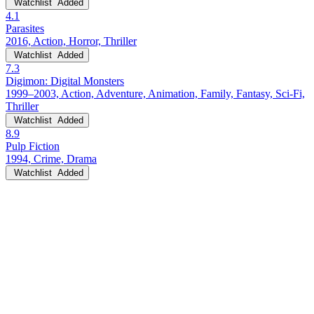
Watchlist
Added
4.1
Parasites
2016, Action, Horror, Thriller
Watchlist
Added
7.3
Digimon: Digital Monsters
1999–2003, Action, Adventure, Animation, Family, Fantasy, Sci-Fi,
Thriller
Watchlist
Added
8.9
Pulp Fiction
1994, Crime, Drama
Watchlist
Added