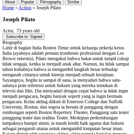
About
Popular
Filmography
Similar
Home
»
Action
»
Joseph Pilato
Joseph Pilato
Actor
, 73 years old
Subscribe to
Signed
Biography
Lahir di bagian Italia Boston Timur untuk keluarga pekerja keras
Italia (ayahnya adalah pemain trombonis profesional dengan Les
Brown orkestra), Pilato mengakui bahwa bakat untuk tampil cukup
tidak sengaja, ketika ia menjadi anak altar. Namun, itu tidak sampai
tahun kuliahnya bahwa ia mengambil langkah besar terhadap
mengasah cintanya untuk kinerja menjadi sebuah kerajinan.
Sayangnya, begitu ia sampai di sana, ia menyadari bahwa satu-
satunya poin referensi untuk hukum yang mereka temukan di
televisi dan film. Dia menyadari dengan cepat bahwa ia tidak ingin
menjadi pengacara, begitu banyak seperti yang ia ingin bermain
pengacara. Kelas akting diikuti di Emerson College dan Suffolk
University, Boston, dan segera ia berada di panggung dengan
rombongan seperti Boston Repertory Theater, Panggung satu teater
panggung teater dan realitas Teater. Meskipun perkembangan
tampaknya hampir alami, ia masih kredit baik agama dan hukum
sebagai pengaruh utama untuk mengambil lompatan besar iman.
Kejam digigit oleh serangga akting, aktor pemula berjalan menuju