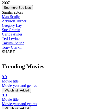
2007
See more
See less
Similar actors
Max Scully
Addison Turner
Gregory Lay
Sue Cremin
Carlos Aviles
Ted Levine
Takumi Saitoh
Tony Clarkin
SHARE
Trending Movies
9.9
Movie title
Movie year and genres
Watchlist
Added
9.9
Movie title
Movie year and genres
Watchlist
Added