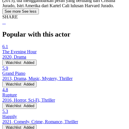
(2015), dia menggambarkan peran yang berulang dari Cristina
Jurado, Istri Amerika dari Kartel Cali lulusan Harvard Jurado.
See more
See less
SHARE
Popular with this actor
6.1
The Evening Hour
2020, Drama
Watchlist
Added
5.9
Grand Piano
2013, Drama, Music, Mystery, Thriller
Watchlist
Added
4.8
Rupture
2016, Horror, Sci-Fi, Thriller
Watchlist
Added
5.3
Happily
2021, Comedy, Crime, Romance, Thriller
Watchlist
Added