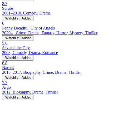
8.3
Scrubs
2001–2010, Comedy, Drama
Watchlist
Added
6
Penny Dreadful: City of Angels
2020– , Crime, Drama, Fantasy, Horror, Mystery, Thriller
Watchlist
Added
5.6
Sex and the City
2008, Comedy, Drama, Romance
Watchlist
Added
8.8
Narcos
2015–2017, Biography, Crime, Drama, Thriller
Watchlist
Added
7.7
Argo
2012, Biography, Drama, Thriller
Watchlist
Added