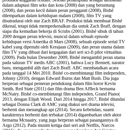
dalam adaptasi film seks dan kota (2008) dan yang beruntung
(2008), dan peran kecil dalam peran pengganti (2008), Bishé
dilemparkan dalam kehidupan malam (2008), film TV yang
disutradarai oleh star Zach BRAF. Produksi tidak membuat Bishé
dikenal, tetapi tidak memperkenalkan dia untuk Zach Braff, dengan
siapa dia kemudian bekerja di Scrubs (2001). Bishé sibuk di tahun
2009 dengan peran televisi, muncul dalam sebuah episode
kehidupan versi Amerika di Mars (2008), sebuah episode serial TV
kabel yang dipenuhi oleh Kerajaan (2009), dan peran utama dalam
film TV yang dibuat dari kegagalan dari seri sci-fi pilot virtualitas
(2009). Pada bulan Desember 2009, Bishé mengambil peran utama
pada saluran TV medis ABC (2001), bahwa Lucy Bennett, narator
baru, mengambil alih dari Zach Braff. ABC membatalkan acara
pada tanggal 14 Mei 2010. Bishé co-membintangi film independen,
Johnny (2010), dengan Edward Burns dan Matt Bush. Dia juga
berperan sebagai pemeran pendukung dalam film horor Kevin
Smith, Red State (2011) dan film drama Ben Affleck bernama
McNairy. Bishé co-membintangi film independen, Grand Piano(
2013, dengan Elijah Wood. Dari 2014 hingga 2017, Bishé ditandai
sebagai Donna Clark di AMC yang diakui seri drama televisi,
berhenti dan menangkap api (2014). Secara kebetulan, suami
karakternya berhenti dan terbakar (2014) digambarkan oleh aktor
bernama Mcnaairy, yang juga berperan sebagai pasangannya di
Argo (2012). Pada musim ketiga dari seri asli Netflix, Narcos