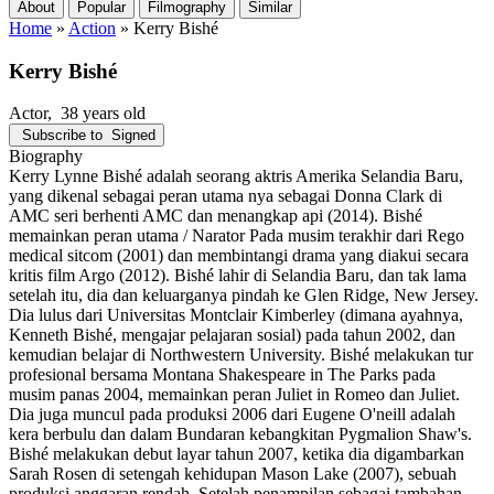
About
Popular
Filmography
Similar
Home
»
Action
»
Kerry Bishé
Kerry Bishé
Actor
, 38 years old
Subscribe to
Signed
Biography
Kerry Lynne Bishé adalah seorang aktris Amerika Selandia Baru,
yang dikenal sebagai peran utama nya sebagai Donna Clark di
AMC seri berhenti AMC dan menangkap api (2014). Bishé
memainkan peran utama / Narator Pada musim terakhir dari Rego
medical sitcom (2001) dan membintangi drama yang diakui secara
kritis film Argo (2012). Bishé lahir di Selandia Baru, dan tak lama
setelah itu, dia dan keluarganya pindah ke Glen Ridge, New Jersey.
Dia lulus dari Universitas Montclair Kimberley (dimana ayahnya,
Kenneth Bishé, mengajar pelajaran sosial) pada tahun 2002, dan
kemudian belajar di Northwestern University. Bishé melakukan tur
profesional bersama Montana Shakespeare in The Parks pada
musim panas 2004, memainkan peran Juliet in Romeo dan Juliet.
Dia juga muncul pada produksi 2006 dari Eugene O'neill adalah
kera berbulu dan dalam Bundaran kebangkitan Pygmalion Shaw's.
Bishé melakukan debut layar tahun 2007, ketika dia digambarkan
Sarah Rosen di setengah kehidupan Mason Lake (2007), sebuah
produksi anggaran rendah. Setelah penampilan sebagai tambahan