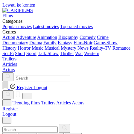
Lewati ke konten
Films
Categories
Popular movies
Latest movies
Top rated movies
Genres
Action
Adventure
Animation
Biography
Comedy
Crime
Documentary
Drama
Family
Fantasy
Film-Noir
Game-Show
History
Horror
Music
Musical
Mystery
News
Reality-TV
Romance
Sci-Fi
Short
Sport
Talk-Show
Thriller
War
Western
Trailers
Articles
Actors
Register
Logout
Trending films
Trailers
Articles
Actors
Register
Logout