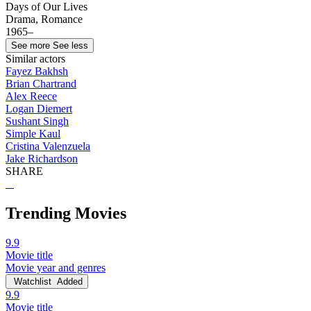
Days of Our Lives
Drama, Romance
1965–
See more
See less
Similar actors
Fayez Bakhsh
Brian Chartrand
Alex Reece
Logan Diemert
Sushant Singh
Simple Kaul
Cristina Valenzuela
Jake Richardson
SHARE
Trending Movies
9.9
Movie title
Movie year and genres
Watchlist
Added
9.9
Movie title