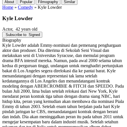
About
Popular
Filmography
Similar
Home
»
Comedy
»
Kyle Lowder
Kyle Lowder
Actor
, 42 years old
Subscribe to
Signed
Biography
Kyle Lowder adalah Emmy-nominasi dan pemenang penghargaan
aktor dan produser. Dia diterima di Sekolah Seni Visual dan
melakukan seni di Universitas Syracuse, dan memulai program
drama BFA intensif mereka. Namun, pada awal 2000 selama tahun
kedua di perguruan tinggi, undangan untuk menghadiri pertunjukan
bakat di Los Angeles segera direlokasi dia ke pantai barat. Kyle
menandatangani dengan representasi tak lama setelah
kedatangannya di Los Angeles dan menandatangani kontrak
modeling dengan ABERCROMBIE & FITCH dan SPEEDO. Pada
bulan Juli 2000, lima bulan setelah relokasi dari New York, Kyle
mendarat peran kontrak tiga tahun dengan drama siang NBC, hari
hidup kita, peran yang kemudian akan membawa dia nominasi Piala
Emmy di tahun 2003. Setelah enam tahun berjalan pada hari Kyle
pindah jaringan ke CBS, menandatangani kontrak dengan berani
dan indah. Dia akan meninggalkan peran itu pada tahun 2011 untuk
mengejar kesempatan baru dalam industri musik. Setelah setahun
rekaman dan tur di Italia untuk mempromosikan album debut