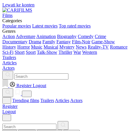
Lewati ke konten
Films
Categories
Popular movies
Latest movies
Top rated movies
Genres
Action
Adventure
Animation
Biography
Comedy
Crime
Documentary
Drama
Family
Fantasy
Film-Noir
Game-Show
History
Horror
Music
Musical
Mystery
News
Reality-TV
Romance
Sci-Fi
Short
Sport
Talk-Show
Thriller
War
Western
Trailers
Articles
Actors
Register
Logout
Trending films
Trailers
Articles
Actors
Register
Logout