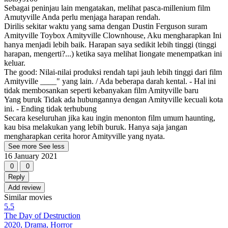
Sebagai peninjau lain mengatakan, melihat pasca-millenium film
Amutyville Anda perlu menjaga harapan rendah.
Dirilis sekitar waktu yang sama dengan Dustin Ferguson suram
Amityville Toybox Amityville Clownhouse, Aku mengharapkan Ini
hanya menjadi lebih baik. Harapan saya sedikit lebih tinggi (tinggi
harapan, mengerti?...) ketika saya melihat Iiongate menempatkan ini
keluar.
The good: Nilai-nilai produksi rendah tapi jauh lebih tinggi dari film
Amityville ____" yang lain. / Ada beberapa darah kental. - Hal ini
tidak membosankan seperti kebanyakan film Amityville baru
Yang buruk Tidak ada hubungannya dengan Amityville kecuali kota
ini. - Ending tidak terhubung
Secara keseluruhan jika kau ingin menonton film umum haunting,
kau bisa melakukan yang lebih buruk. Hanya saja jangan
mengharapkan cerita horor Amityville yang nyata.
See more
See less
16 January 2021
0
0
Reply
Add review
Similar movies
5.5
The Day of Destruction
2020, Drama, Horror