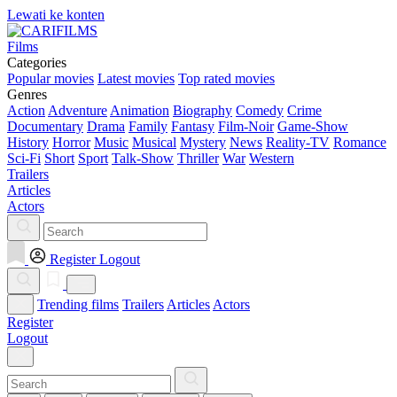
Lewati ke konten
Films
Categories
Popular movies
Latest movies
Top rated movies
Genres
Action
Adventure
Animation
Biography
Comedy
Crime
Documentary
Drama
Family
Fantasy
Film-Noir
Game-Show
History
Horror
Music
Musical
Mystery
News
Reality-TV
Romance
Sci-Fi
Short
Sport
Talk-Show
Thriller
War
Western
Trailers
Articles
Actors
Register
Logout
Trending films
Trailers
Articles
Actors
Register
Logout