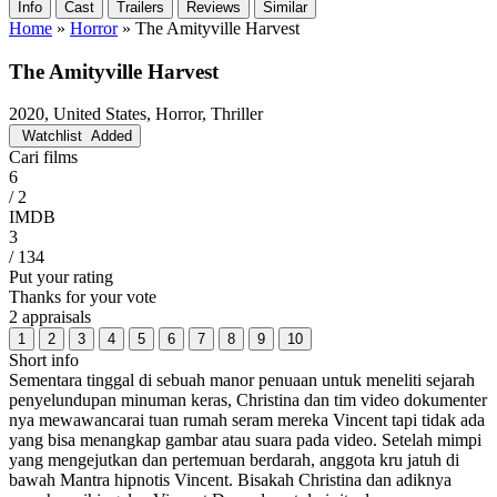
Info
Cast
Trailers
Reviews
Similar
Home
»
Horror
»
The Amityville Harvest
The Amityville Harvest
2020, United States, Horror, Thriller
Watchlist
Added
Cari films
6
/ 2
IMDB
3
/ 134
Put your rating
Thanks for your vote
2 appraisals
1
2
3
4
5
6
7
8
9
10
Short info
Sementara tinggal di sebuah manor penuaan untuk meneliti sejarah
penyelundupan minuman keras, Christina dan tim video dokumenter
nya mewawancarai tuan rumah seram mereka Vincent tapi tidak ada
yang bisa menangkap gambar atau suara pada video. Setelah mimpi
yang mengejutkan dan pertemuan berdarah, anggota kru jatuh di
bawah Mantra hipnotis Vincent. Bisakah Christina dan adiknya