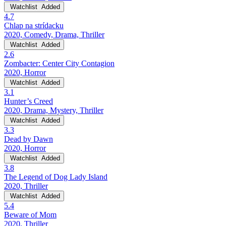
Watchlist
Added
4.7
Chlap na strídacku
2020, Comedy, Drama, Thriller
Watchlist
Added
2.6
Zombacter: Center City Contagion
2020, Horror
Watchlist
Added
3.1
Hunter’s Creed
2020, Drama, Mystery, Thriller
Watchlist
Added
3.3
Dead by Dawn
2020, Horror
Watchlist
Added
3.8
The Legend of Dog Lady Island
2020, Thriller
Watchlist
Added
5.4
Beware of Mom
2020, Thriller