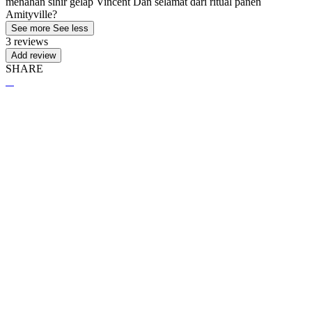
menahan sihir gelap Vincent Dan selamat dari ritual panen
Amityville?
See more
See less
3 reviews
Add review
SHARE