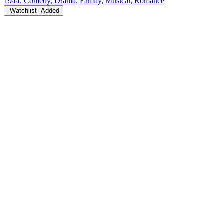
1944, Comedy, Drama, Family, Musical, Romance
Watchlist
Added