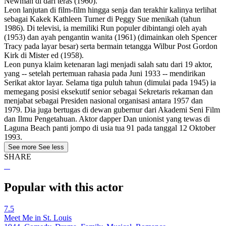
Newman di dari teras (1960).
Leon lanjutan di film-film hingga senja dan terakhir kalinya terlihat
sebagai Kakek Kathleen Turner di Peggy Sue menikah (tahun
1986). Di televisi, ia memiliki Run populer dibintangi oleh ayah
(1953) dan ayah pengantin wanita (1961) (dimainkan oleh Spencer
Tracy pada layar besar) serta bermain tetangga Wilbur Post Gordon
Kirk di Mister ed (1958).
Leon punya klaim ketenaran lagi menjadi salah satu dari 19 aktor,
yang -- setelah pertemuan rahasia pada Juni 1933 -- mendirikan
Serikat aktor layar. Selama tiga puluh tahun (dimulai pada 1945) ia
memegang posisi eksekutif senior sebagai Sekretaris rekaman dan
menjabat sebagai Presiden nasional organisasi antara 1957 dan
1979. Dia juga bertugas di dewan gubernur dari Akademi Seni Film
dan Ilmu Pengetahuan. Aktor dapper Dan unionist yang tewas di
Laguna Beach panti jompo di usia tua 91 pada tanggal 12 Oktober
1993.
See more
See less
SHARE
Popular with this actor
7.5
Meet Me in St. Louis