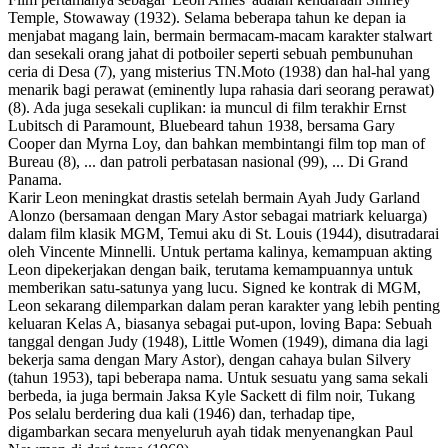
Temple, Stowaway (1932). Selama beberapa tahun ke depan ia
menjabat magang lain, bermain bermacam-macam karakter stalwart
dan sesekali orang jahat di potboiler seperti sebuah pembunuhan
ceria di Desa (7), yang misterius TN.Moto (1938) dan hal-hal yang
menarik bagi perawat (eminently lupa rahasia dari seorang perawat)
(8). Ada juga sesekali cuplikan: ia muncul di film terakhir Ernst
Lubitsch di Paramount, Bluebeard tahun 1938, bersama Gary
Cooper dan Myrna Loy, dan bahkan membintangi film top man of
Bureau (8), ... dan patroli perbatasan nasional (99), ... Di Grand
Panama.
Karir Leon meningkat drastis setelah bermain Ayah Judy Garland
Alonzo (bersamaan dengan Mary Astor sebagai matriark keluarga)
dalam film klasik MGM, Temui aku di St. Louis (1944), disutradarai
oleh Vincente Minnelli. Untuk pertama kalinya, kemampuan akting
Leon dipekerjakan dengan baik, terutama kemampuannya untuk
memberikan satu-satunya yang lucu. Signed ke kontrak di MGM,
Leon sekarang dilemparkan dalam peran karakter yang lebih penting
keluaran Kelas A, biasanya sebagai put-upon, loving Bapa: Sebuah
tanggal dengan Judy (1948), Little Women (1949), dimana dia lagi
bekerja sama dengan Mary Astor), dengan cahaya bulan Silvery
(tahun 1953), tapi beberapa nama. Untuk sesuatu yang sama sekali
berbeda, ia juga bermain Jaksa Kyle Sackett di film noir, Tukang
Pos selalu berdering dua kali (1946) dan, terhadap tipe,
digambarkan secara menyeluruh ayah tidak menyenangkan Paul