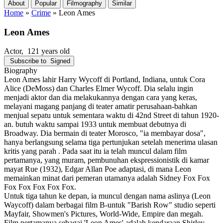
About
Popular
Filmography
Similar
Home
»
Crime
»
Leon Ames
Leon Ames
Actor
, 121 years old
Subscribe to
Signed
Biography
Leon Ames lahir Harry Wycoff di Portland, Indiana, untuk Cora
Alice (DeMoss) dan Charles Elmer Wycoff. Dia selalu ingin
menjadi aktor dan dia melakukannya dengan cara yang keras,
melayani magang panjang di teater amatir perusahaan-bahkan
menjual sepatu untuk sementara waktu di 42nd Street di tahun 1920-
an. butuh waktu sampai 1933 untuk membuat debutnya di
Broadway. Dia bermain di teater Morosco, "ia membayar dosa",
hanya berlangsung selama tiga pertunjukan setelah menerima ulasan
kritis yang parah . Pada saat itu ia telah muncul dalam film
pertamanya, yang muram, pembunuhan ekspressionistik di kamar
mayat Rue (1932), Edgar Allan Poe adaptasi, di mana Leon
memainkan minat dari pemeran utamanya adalah Sidney Fox Fox
Fox Fox Fox Fox Fox.
Untuk tiga tahun ke depan, ia muncul dengan nama aslinya (Leon
Waycoff) dalam berbagai film B-untuk "Barish Row" studio seperti
Mayfair, Showmen's Pictures, World-Wide, Empire dan megah.
Film pertamanya sebagai 'Leon Ames' adalah kendaraan Shirley