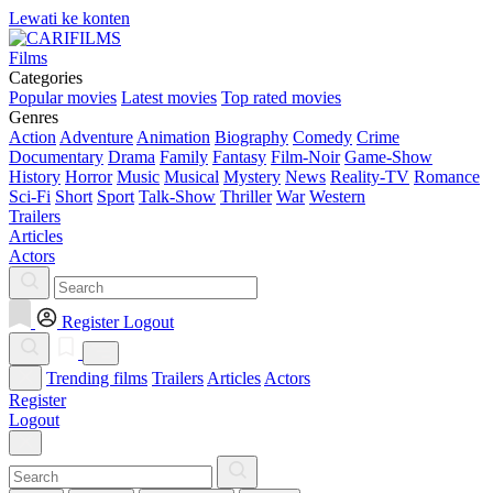
Lewati ke konten
Films
Categories
Popular movies
Latest movies
Top rated movies
Genres
Action
Adventure
Animation
Biography
Comedy
Crime
Documentary
Drama
Family
Fantasy
Film-Noir
Game-Show
History
Horror
Music
Musical
Mystery
News
Reality-TV
Romance
Sci-Fi
Short
Sport
Talk-Show
Thriller
War
Western
Trailers
Articles
Actors
Register
Logout
Trending films
Trailers
Articles
Actors
Register
Logout