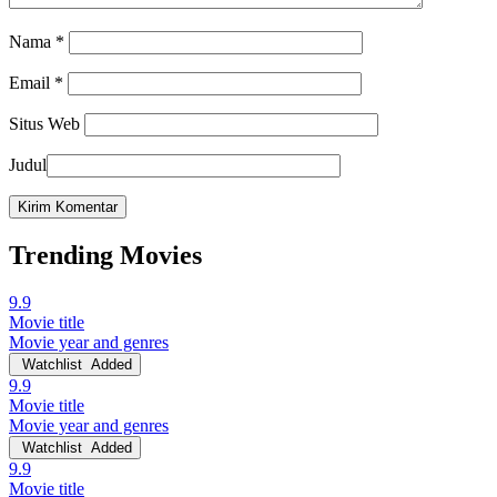
Nama
*
Email
*
Situs Web
Judul
Trending Movies
9.9
Movie title
Movie year and genres
Watchlist
Added
9.9
Movie title
Movie year and genres
Watchlist
Added
9.9
Movie title