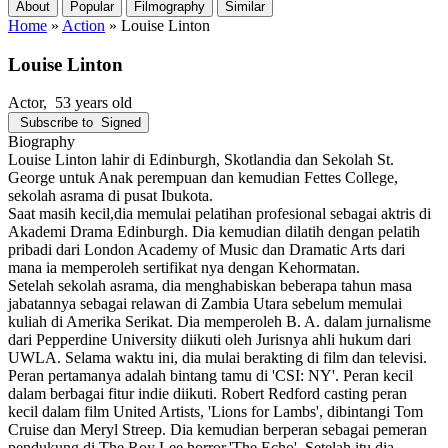
About
Popular
Filmography
Similar
Home
»
Action
»
Louise Linton
Louise Linton
Actor
, 53 years old
Subscribe to
Signed
Biography
Louise Linton lahir di Edinburgh, Skotlandia dan Sekolah St.
George untuk Anak perempuan dan kemudian Fettes College,
sekolah asrama di pusat Ibukota.
Saat masih kecil,dia memulai pelatihan profesional sebagai aktris di
Akademi Drama Edinburgh. Dia kemudian dilatih dengan pelatih
pribadi dari London Academy of Music dan Dramatic Arts dari
mana ia memperoleh sertifikat nya dengan Kehormatan.
Setelah sekolah asrama, dia menghabiskan beberapa tahun masa
jabatannya sebagai relawan di Zambia Utara sebelum memulai
kuliah di Amerika Serikat. Dia memperoleh B. A. dalam jurnalisme
dari Pepperdine University diikuti oleh Jurisnya ahli hukum dari
UWLA. Selama waktu ini, dia mulai berakting di film dan televisi.
Peran pertamanya adalah bintang tamu di 'CSI: NY'. Peran kecil
dalam berbagai fitur indie diikuti. Robert Redford casting peran
kecil dalam film United Artists, 'Lions for Lambs', dibintangi Tom
Cruise dan Meryl Streep. Dia kemudian berperan sebagai pemeran
pendukung di The Roy Lee horror,'The Echo'. Setelah itu dia