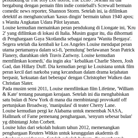
bergabung dengan pemain film indie comieball's Screwall bermain
comedic news reporter, Shannon Storm. Setelah ini, ia difilmkan
detektif as menghancurkan 'kasus dingin' bermain tahun 1940 apos;
s Wanita Angkatan Udara Pilot layanan.
Louise kemudian memainkan peran pendukung di Liongate ini, 'Kru
2' yang difilmkan di lokasi di Italia. Musim gugur itu, dia dihormati
di Penghargaan Gaya Skotlandia sebagai negara 'Wanita Bergaya'.
Segera setelah dia kembali ke Los Angeles Louise mendapat peran
utama pertamanya dalam sci-fi, 'pemulung' berlawanan Sean Patrick
Flanery, diarahkan oleh Travis Zariwny. Louise kemudian
memfilmkan komedi,' dia ingin aku ' kebalikan Charlie Sheen, Josh
Gad, dan Hillary Duff. Dia kemudian pergi ke Louisiana untuk film
peran kecil dari narkoba yang kecanduan dalam drama kejahatan
berpasir, 'kekuatan dari beberapa' dengan Christopher Walken dan
Christian Slater.
Pada musim semi 2011, Louise memfilmkan film Lifetime, 'William
& Kate' tentang pasangan kerajaan. Setelah ini dia menghabiskan
satu bulan di New York di mana dia membintangi provokatif off
pertunjukan Broadway, 'manipulasi' di teater Cherry Lane.
Louise kemudian pergi ke Alabama untuk menembak NASA,
Hallmark of Fame pemenang penghargaan, 'senyum sebesar bulan'
yg dibintangi John Corbett.
Louise lulus dari sekolah hukum tahun 2012, memenangkan
penghargaan Reuters Witkin untuk keunggulan akademis di