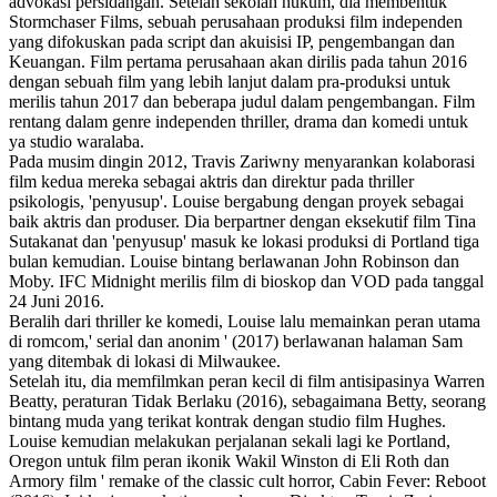
advokasi persidangan. Setelah sekolah hukum, dia membentuk
Stormchaser Films, sebuah perusahaan produksi film independen
yang difokuskan pada script dan akuisisi IP, pengembangan dan
Keuangan. Film pertama perusahaan akan dirilis pada tahun 2016
dengan sebuah film yang lebih lanjut dalam pra-produksi untuk
merilis tahun 2017 dan beberapa judul dalam pengembangan. Film
rentang dalam genre independen thriller, drama dan komedi untuk
ya studio waralaba.
Pada musim dingin 2012, Travis Zariwny menyarankan kolaborasi
film kedua mereka sebagai aktris dan direktur pada thriller
psikologis, 'penyusup'. Louise bergabung dengan proyek sebagai
baik aktris dan produser. Dia berpartner dengan eksekutif film Tina
Sutakanat dan 'penyusup' masuk ke lokasi produksi di Portland tiga
bulan kemudian. Louise bintang berlawanan John Robinson dan
Moby. IFC Midnight merilis film di bioskop dan VOD pada tanggal
24 Juni 2016.
Beralih dari thriller ke komedi, Louise lalu memainkan peran utama
di romcom,' serial dan anonim ' (2017) berlawanan halaman Sam
yang ditembak di lokasi di Milwaukee.
Setelah itu, dia memfilmkan peran kecil di film antisipasinya Warren
Beatty, peraturan Tidak Berlaku (2016), sebagaimana Betty, seorang
bintang muda yang terikat kontrak dengan studio film Hughes.
Louise kemudian melakukan perjalanan sekali lagi ke Portland,
Oregon untuk film peran ikonik Wakil Winston di Eli Roth dan
Armory film ' remake of the classic cult horror, Cabin Fever: Reboot