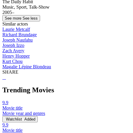
The Daily Habit
Music, Sport, Talk-Show
2005–
See more
See less
Similar actors
Laurie Metcalf
Richard Brundage
Joseph Naufahu
Joseph Izzo
Zach Avery
Henry Hopper
Kurt Chou
Magalie Lépine Blondeau
SHARE
Trending Movies
9.9
Movie title
Movie year and genres
Watchlist
Added
9.9
Movie title