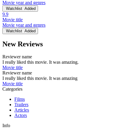
Movie year and genres
Watchlist
Added
9.9
Movie title
Movie year and genres
Watchlist
Added
New Reviews
Reviewer name
I really liked this movie. It was amazing.
Movie title
Reviewer name
I really liked this movie. It was amazing
Movie title
Categories
Films
Trailers
Articles
Actors
Info