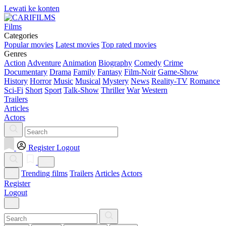
Lewati ke konten
Films
Categories
Popular movies
Latest movies
Top rated movies
Genres
Action
Adventure
Animation
Biography
Comedy
Crime
Documentary
Drama
Family
Fantasy
Film-Noir
Game-Show
History
Horror
Music
Musical
Mystery
News
Reality-TV
Romance
Sci-Fi
Short
Sport
Talk-Show
Thriller
War
Western
Trailers
Articles
Actors
Register
Logout
Trending films
Trailers
Articles
Actors
Register
Logout