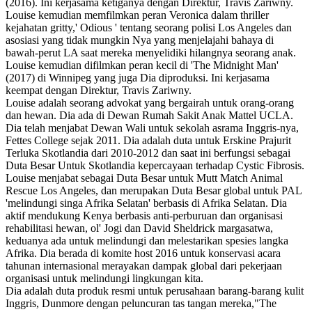
(2016). Ini kerjasama ketiganya dengan Direktur, Travis Zariwny.
Louise kemudian memfilmkan peran Veronica dalam thriller
kejahatan gritty,' Odious ' tentang seorang polisi Los Angeles dan
asosiasi yang tidak mungkin Nya yang menjelajahi bahaya di
bawah-perut LA saat mereka menyelidiki hilangnya seorang anak.
Louise kemudian difilmkan peran kecil di 'The Midnight Man'
(2017) di Winnipeg yang juga Dia diproduksi. Ini kerjasama
keempat dengan Direktur, Travis Zariwny.
Louise adalah seorang advokat yang bergairah untuk orang-orang
dan hewan. Dia ada di Dewan Rumah Sakit Anak Mattel UCLA.
Dia telah menjabat Dewan Wali untuk sekolah asrama Inggris-nya,
Fettes College sejak 2011. Dia adalah duta untuk Erskine Prajurit
Terluka Skotlandia dari 2010-2012 dan saat ini berfungsi sebagai
Duta Besar Untuk Skotlandia kepercayaan terhadap Cystic Fibrosis.
Louise menjabat sebagai Duta Besar untuk Mutt Match Animal
Rescue Los Angeles, dan merupakan Duta Besar global untuk PAL
'melindungi singa Afrika Selatan' berbasis di Afrika Selatan. Dia
aktif mendukung Kenya berbasis anti-perburuan dan organisasi
rehabilitasi hewan, ol' Jogi dan David Sheldrick margasatwa,
keduanya ada untuk melindungi dan melestarikan spesies langka
Afrika. Dia berada di komite host 2016 untuk konservasi acara
tahunan internasional merayakan dampak global dari pekerjaan
organisasi untuk melindungi lingkungan kita.
Dia adalah duta produk resmi untuk perusahaan barang-barang kulit
Inggris, Dunmore dengan peluncuran tas tangan mereka,"The