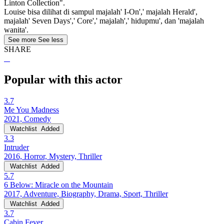
Linton Collection".
Louise bisa dilihat di sampul majalah' I-On',' majalah Herald',
majalah' Seven Days',' Core',' majalah',' hidupmu', dan 'majalah
wanita'.
See more
See less
SHARE
Popular with this actor
3.7
Me You Madness
2021, Comedy
Watchlist
Added
3.3
Intruder
2016, Horror, Mystery, Thriller
Watchlist
Added
5.7
6 Below: Miracle on the Mountain
2017, Adventure, Biography, Drama, Sport, Thriller
Watchlist
Added
3.7
Cabin Fever