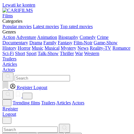
Lewati ke konten
Films
Categories
Popular movies
Latest movies
Top rated movies
Genres
Action
Adventure
Animation
Biography
Comedy
Crime
Documentary
Drama
Family
Fantasy
Film-Noir
Game-Show
History
Horror
Music
Musical
Mystery
News
Reality-TV
Romance
Sci-Fi
Short
Sport
Talk-Show
Thriller
War
Western
Trailers
Articles
Actors
Register
Logout
Trending films
Trailers
Articles
Actors
Register
Logout