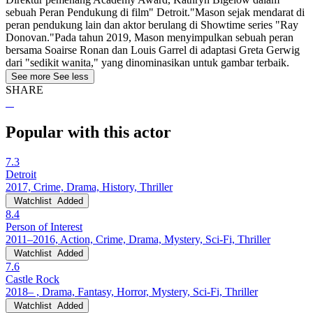
sebuah Peran Pendukung di film" Detroit."Mason sejak mendarat di
peran pendukung lain dan aktor berulang di Showtime series "Ray
Donovan."Pada tahun 2019, Mason menyimpulkan sebuah peran
bersama Soairse Ronan dan Louis Garrel di adaptasi Greta Gerwig
dari "sedikit wanita," yang dinominasikan untuk gambar terbaik.
See more
See less
SHARE
Popular with this actor
7.3
Detroit
2017, Crime, Drama, History, Thriller
Watchlist
Added
8.4
Person of Interest
2011–2016, Action, Crime, Drama, Mystery, Sci-Fi, Thriller
Watchlist
Added
7.6
Castle Rock
2018– , Drama, Fantasy, Horror, Mystery, Sci-Fi, Thriller
Watchlist
Added