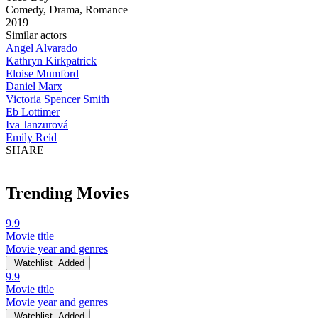
Comedy, Drama, Romance
2019
Similar actors
Angel Alvarado
Kathryn Kirkpatrick
Eloise Mumford
Daniel Marx
Victoria Spencer Smith
Eb Lottimer
Iva Janzurová
Emily Reid
SHARE
Trending Movies
9.9
Movie title
Movie year and genres
Watchlist
Added
9.9
Movie title
Movie year and genres
Watchlist
Added