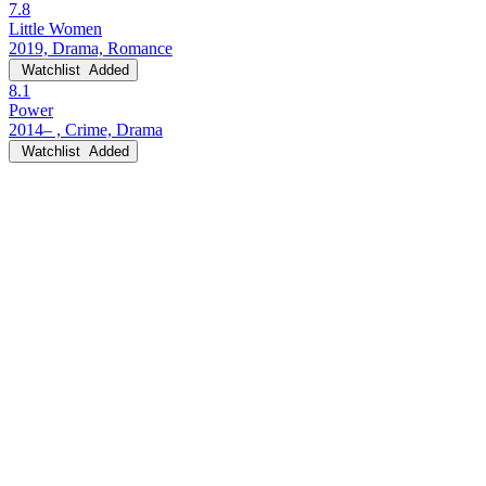
7.8
Little Women
2019, Drama, Romance
Watchlist
Added
8.1
Power
2014– , Crime, Drama
Watchlist
Added