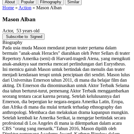
About
Popular
Filmography
Similar
Home
»
Action
»
Mason Alban
Mason Alban
Actor
, 53 years old
Subscribe to
Signed
Biography
Pada usia muda Mason mendarat peran teater pertama dalam
bermain "anak-anak Heracles" diarahkan oleh Peter Sellars di teater
Repertory Amerika (seni) di Harvard-tragedi Atena, yang mengikuti
anak-anaknya saat mereka mencari perlindungan dari Eurystheus.
Ini memicu gairah Mason untuk bertindak dan menulis dan teater
menjadi kendaraan terapi untuk penciptaan diri sendiri. Mason lulus
dari Universitas Emerson tahun 2011, di mana dia belajar film dan
akting. Di Emerson dia dinominasikan untuk Aktor Terbaik Selama
dua tahun berturut-turut, pemenang Aktor Terbaik menggambarkan
seorang tentara cacat karena perang. Setelah kelulusannya dari
Emerson, dia bepergian ke negara-negara Amerika Latin, Eropa,
dan Afrika di mana dia mulai tertarik terhadap ethnography dan
anthropologi. Membaca dan melakukan drama kapanpun mungkin.
Setelah kembali ke Amerika Serikat, ia mengejar bertindak secara
profesional di Los Angeles di mana ia dilemparkan dalam acara
CBS "orang yang menarik."Tahun 2016, Mason dipilih oleh
Direktur pemenang Academy Award, Kathryn Bigelow dalam