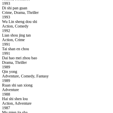
1993
Di shi pan guan
Crime, Drama, Thriller
1993
Wu Lin sheng dou shi
Action, Comedy
1992
Lian shou jing tan
Action, Crime
1991
Tai shan en chou
1991
Dai hao mei zhou bao
Drama, Thriller
1989
Qin yong
Adventure, Comedy, Fantasy
1989
Ruan shi san xiong
Adventure
1988
Hai shi shen lou
Action, Adventure
1987
Mu mien jia sha