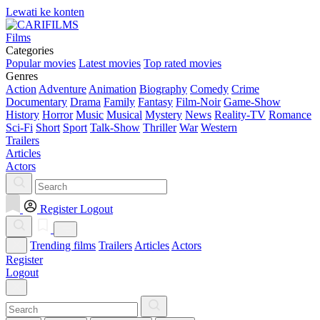
Lewati ke konten
Films
Categories
Popular movies
Latest movies
Top rated movies
Genres
Action
Adventure
Animation
Biography
Comedy
Crime
Documentary
Drama
Family
Fantasy
Film-Noir
Game-Show
History
Horror
Music
Musical
Mystery
News
Reality-TV
Romance
Sci-Fi
Short
Sport
Talk-Show
Thriller
War
Western
Trailers
Articles
Actors
Register
Logout
Trending films
Trailers
Articles
Actors
Register
Logout