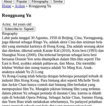
About
Popular
Filmography
Similar
Home
»
Action
»
Rongguang Yu
Rongguang Yu
Actor
, 64 years old
Subscribe to
Signed
Biography
Lahir pada tanggal 30 Agustus, 1958 di Beijing, Cina, Yuongguang,
juga dikenal sebagai Ringo Yu, adalah aktor Cina dan seniman bela
diri yang memulai karirnya di Hong Kong. Dia adalah seorang aktor
dan direktur, dikenal untuk Karate Kid (2010), Kera besi (1993) dan
Shanghai Noon (2000). Dia terkenal berperan sebagai kera besi
bersama Donnie Yen serta ditampilkan dalam film-film seperti The
East is Red, ayahku adalah pahlawan, dan Musa. Dia memiliki
leluhur Weihai dan orang tuanya adalah Yu Ming Kui. Anak-
anaknya adalah Yu Zi Long
Yu Rong-Guang telah bekerja dengan beberapa penampil terbaik di
industri film Hong Kong. Para bintang aksi seperti Michelle Yeoh
dan Jackie Chan hanya contoh dari bintang film berbakat yang
mempopulasi film Yu. Mungkin pikiran bintang film yang terlintas
dalam pikiran Yu sebagai pemuda di daratan Cina, karena ia dilatih
rajin di Sekolah Opera Peking. Sebagai Jackie Chan, Sammo Hung,
dan Yuen Biao telah melakukan sebelumnya, Yu parlayed pelatihan
opera menjadi sebuah seni bela diri yang mengesankan karir.