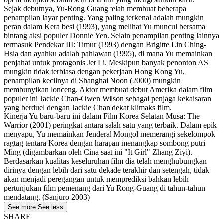
Sejak debutnya, Yu-Rong Guang telah membuat beberapa
penampilan layar penting. Yang paling terkenal adalah mungkin
peran dalam Kera besi (1993), yang melihat Yu muncul bersama
bintang aksi populer Donnie Yen. Selain penampilan penting lainnya
termasuk Pendekar III: Timur (1993) dengan Brigitte Lin Ching-
Hsia dan ayahku adalah pahlawan (1995), di mana Yu memainkan
penjahat untuk protagonis Jet Li. Meskipun banyak penonton AS
mungkin tidak terbiasa dengan pekerjaan Hong Kong Yu,
penampilan kecilnya di Shanghai Noon (2000) mungkin
membunyikan lonceng. Aktor membuat debut Amerika dalam film
populer ini Jackie Chan-Owen Wilson sebagai penjaga kekaisaran
yang berduel dengan Jackie Chan dekat klimaks film.
Kinerja Yu baru-baru ini dalam Film Korea Selatan Musa: The
Warrior (2001) peringkat antara salah satu yang terbaik. Dalam epik
menyapu, Yu memainkan Jenderal Mongol memerangi sekelompok
ragtag tentara Korea dengan harapan menangkap sombong putri
Ming (digambarkan oleh Cina saat ini "It Girl" Zhang Ziyi).
Berdasarkan kualitas keseluruhan film dia telah menghubungkan
dirinya dengan lebih dari satu dekade terakhir dan setengah, tidak
akan menjadi peregangan untuk memprediksi bahkan lebih
pertunjukan film pemenang dari Yu Rong-Guang di tahun-tahun
mendatang. (Sanjuro 2003)
See more
See less
SHARE