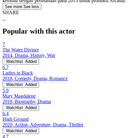
kembali dengan perusahaan pada 2015 untuk produksi Arcadia.
See more
See less
SHARE
Popular with this actor
7
The Water Diviner
2014, Drama, History, War
Watchlist
Added
6.7
Ladies in Black
2018, Comedy, Drama, Romance
Watchlist
Added
5.9
Mary Magdalene
2018, Biography, Drama
Watchlist
Added
6.4
High Ground
2020, Action, Adventure, Drama, Thriller
Watchlist
Added
4.7