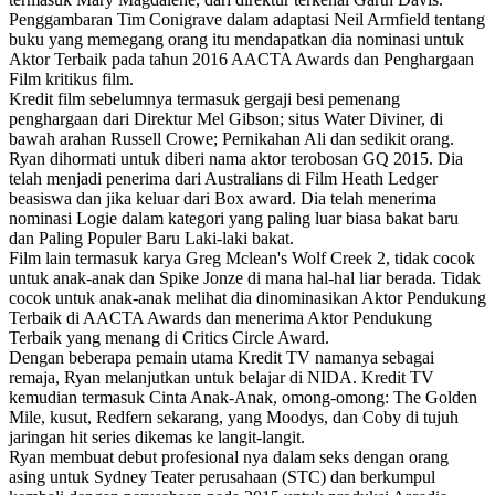
Penggambaran Tim Conigrave dalam adaptasi Neil Armfield tentang
buku yang memegang orang itu mendapatkan dia nominasi untuk
Aktor Terbaik pada tahun 2016 AACTA Awards dan Penghargaan
Film kritikus film.
Kredit film sebelumnya termasuk gergaji besi pemenang
penghargaan dari Direktur Mel Gibson; situs Water Diviner, di
bawah arahan Russell Crowe; Pernikahan Ali dan sedikit orang.
Ryan dihormati untuk diberi nama aktor terobosan GQ 2015. Dia
telah menjadi penerima dari Australians di Film Heath Ledger
beasiswa dan jika keluar dari Box award. Dia telah menerima
nominasi Logie dalam kategori yang paling luar biasa bakat baru
dan Paling Populer Baru Laki-laki bakat.
Film lain termasuk karya Greg Mclean's Wolf Creek 2, tidak cocok
untuk anak-anak dan Spike Jonze di mana hal-hal liar berada. Tidak
cocok untuk anak-anak melihat dia dinominasikan Aktor Pendukung
Terbaik di AACTA Awards dan menerima Aktor Pendukung
Terbaik yang menang di Critics Circle Award.
Dengan beberapa pemain utama Kredit TV namanya sebagai
remaja, Ryan melanjutkan untuk belajar di NIDA. Kredit TV
kemudian termasuk Cinta Anak-Anak, omong-omong: The Golden
Mile, kusut, Redfern sekarang, yang Moodys, dan Coby di tujuh
jaringan hit series dikemas ke langit-langit.
Ryan membuat debut profesional nya dalam seks dengan orang
asing untuk Sydney Teater perusahaan (STC) dan berkumpul