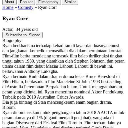
About
Popular
Filmography
Similar
Home
»
Comedy
»
Ryan Corr
Ryan Corr
Actor
, 34 years old
Subscribe to
Signed
Biography
Ryan berkharisma terhadap kehadiran di layar dan luasnya emosi
dan jangkauan komedic memastikan dia dalam permintaan konstan.
Film-film berita mendatang termasuk film balap thriller aksi tingkat
tinggi tahun 1930, yang diarahkan oleh Stephen Johnson, dan peran
utama dalam film debut Maziar Lahouti Lahouti di bawah ini,
berlawanan Anthony LaPaglia.
Ryan bermain Rudi dalam drama drama kelas Bruce Beresford di
Film Hitam, berdasarkan film Madeleine St John 1993 best-selling
di Australia Perempuan Berpakaian hitam. Untuk menggambarkan
peran yang dicintai ini, Ryan menerima nominasi Aktor Pendukung
Terbaik pada 2019 Australian Critics Awards.
Dia juga bintang di Stan mencengkeram enam bagian drama,
Bloom.
Ryan dinominasikan untuk penghargaan tahun 2018 AACTA untuk
peran utamanya di 1% (diganti menjadi penjahat), yang ada di
bagian Discovery dari Festival Film Toronto. Fitur terbaru lainnya
termasuk Mary Magdalene, dari direktur terkenal Garth Davis.