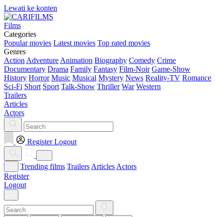
Lewati ke konten
Films
Categories
Popular movies
Latest movies
Top rated movies
Genres
Action
Adventure
Animation
Biography
Comedy
Crime
Documentary
Drama
Family
Fantasy
Film-Noir
Game-Show
History
Horror
Music
Musical
Mystery
News
Reality-TV
Romance
Sci-Fi
Short
Sport
Talk-Show
Thriller
War
Western
Trailers
Articles
Actors
Register
Logout
Trending films
Trailers
Articles
Actors
Register
Logout