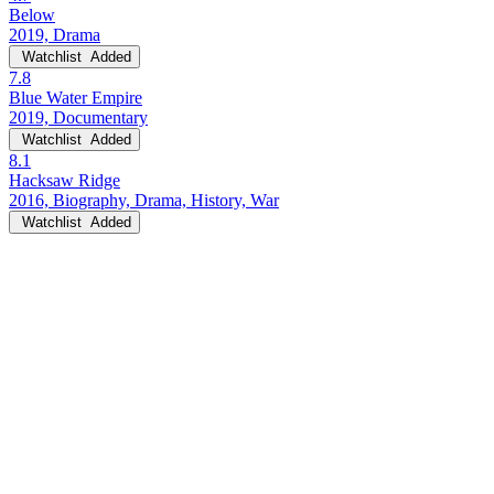
Below
2019, Drama
Watchlist
Added
7.8
Blue Water Empire
2019, Documentary
Watchlist
Added
8.1
Hacksaw Ridge
2016, Biography, Drama, History, War
Watchlist
Added