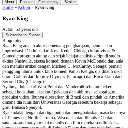
About
Popular
Filmography
Similar
Home
»
Action
»
Ryan King
Ryan King
Actor
, 53 years old
Subscribe to
Signed
Biography
Ryan King adalah aktor pemenang penghargaan, penulis dan
improvisasi. Dia lulus dari Kota Kedua Chicago improvisasi &
Comedic program akting dan sejak belajar analisis script di studio
akting Nashville, sketsa komedi dengan Kevin McDonald dari aula
dan menulis artikel dengan Michael C. McCarthy. Sebagai pemain
panggung utama untuk klub komedi Pantai Ketiga, dia dilatih oleh
Grant Collins dari Improv Olympic (Chicago) dan Erica Elam dari
Second City (Chicago).
Ayahnya lulus dari West Point dan Vanderbilt sebelum bekerja
sebagai konsultan, eksekutif pakaian dan akhirnya sebagai guru
produksi video. Ibunya dibesarkan di Brazil dan pindah ke Amerika
dimana dia lulus dari Universitas Georgia sebelum bekerja sebagai
guru Bahasa Spanyol.
Ryan adalah tengah dari tiga putra dan menghabiskan masa kecilnya
di Tennessee, North Carolina, Wisconsin dan Illinois. Dia dan
saudara-saudaranya mulai menulis dan film mereka sendiri sketsa
komedi sementara masih di Sekolah Dasar dan terus melakukannya