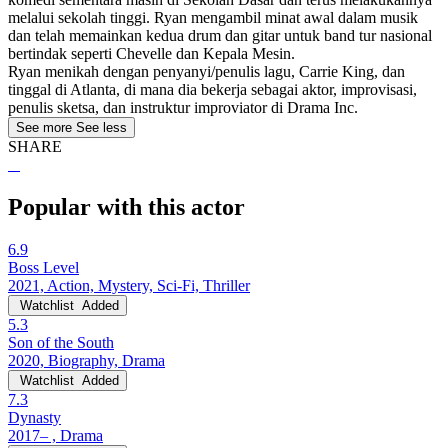
melalui sekolah tinggi. Ryan mengambil minat awal dalam musik
dan telah memainkan kedua drum dan gitar untuk band tur nasional
bertindak seperti Chevelle dan Kepala Mesin.
Ryan menikah dengan penyanyi/penulis lagu, Carrie King, dan
tinggal di Atlanta, di mana dia bekerja sebagai aktor, improvisasi,
penulis sketsa, dan instruktur improviator di Drama Inc.
See more
See less
SHARE
Popular with this actor
6.9
Boss Level
2021, Action, Mystery, Sci-Fi, Thriller
Watchlist
Added
5.3
Son of the South
2020, Biography, Drama
Watchlist
Added
7.3
Dynasty
2017– , Drama