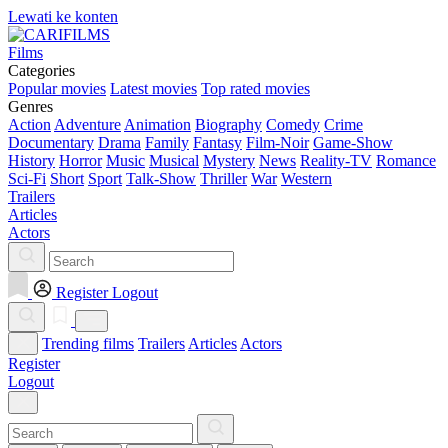
Lewati ke konten
Films
Categories
Popular movies
Latest movies
Top rated movies
Genres
Action
Adventure
Animation
Biography
Comedy
Crime
Documentary
Drama
Family
Fantasy
Film-Noir
Game-Show
History
Horror
Music
Musical
Mystery
News
Reality-TV
Romance
Sci-Fi
Short
Sport
Talk-Show
Thriller
War
Western
Trailers
Articles
Actors
Register
Logout
Trending films
Trailers
Articles
Actors
Register
Logout