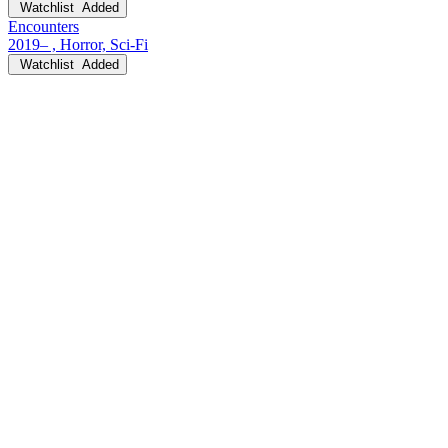
Watchlist
Added
Encounters
2019– , Horror, Sci-Fi
Watchlist
Added