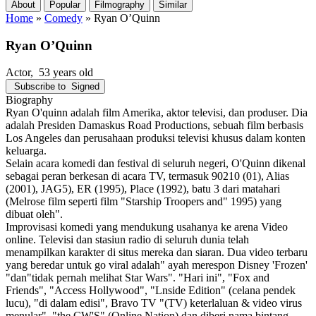
About
Popular
Filmography
Similar
Home
»
Comedy
»
Ryan O’Quinn
Ryan O’Quinn
Actor
, 53 years old
Subscribe to
Signed
Biography
Ryan O'quinn adalah film Amerika, aktor televisi, dan produser. Dia
adalah Presiden Damaskus Road Productions, sebuah film berbasis
Los Angeles dan perusahaan produksi televisi khusus dalam konten
keluarga.
Selain acara komedi dan festival di seluruh negeri, O'Quinn dikenal
sebagai peran berkesan di acara TV, termasuk 90210 (01), Alias
(2001), JAG5), ER (1995), Place (1992), batu 3 dari matahari
(Melrose film seperti film "Starship Troopers and" 1995) yang
dibuat oleh".
Improvisasi komedi yang mendukung usahanya ke arena Video
online. Televisi dan stasiun radio di seluruh dunia telah
menampilkan karakter di situs mereka dan siaran. Dua video terbaru
yang beredar untuk go viral adalah" ayah merespon Disney 'Frozen'
"dan"tidak pernah melihat Star Wars". "Hari ini", "Fox and
Friends", "Access Hollywood", "Lnside Edition" (celana pendek
lucu), "di dalam edisi", Bravo TV "(TV) keterlaluan & video virus
menular", "the CW'S" (Online Nation) dan diberi nama bintang