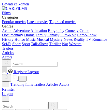
Lewati ke konten
Films
Categories
Popular movies
Latest movies
Top rated movies
Genres
Action
Adventure
Animation
Biography
Comedy
Crime
Documentary
Drama
Family
Fantasy
Film-Noir
Game-Show
History
Horror
Music
Musical
Mystery
News
Reality-TV
Romance
Sci-Fi
Short
Sport
Talk-Show
Thriller
War
Western
Trailers
Articles
Actors
Register
Logout
Trending films
Trailers
Articles
Actors
Register
Logout