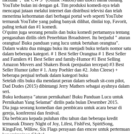
YouTube bulan ini dengan g4. Tim produksi komedi-nya telah
mencapai jutaan melalui internet dan distribusi televisi dan telah
menerima kehormatan dari berbagai portal web seperti YouTube
termasuk YouTube yang paling banyak dilihat, dinilai top, Favorit,
paling terkait dan #1 komedi.
O'quinn juga seorang penulis dan buku komedi pertamanya tentang
pengasuhan dirilis oleh Penerbitan Broadstreet. Itu berjudul " aturan
orangtua! Buku panduan yang lucu untuk bertahan orangtua".
Dalam waktu dua minggu buku itu menjadi buku terlaris nomor satu
dalam beberapa kategori. # 1 Best Seller Orangtua # 1 Best Seller
and Familers #1 Best Seller and family-Humor #1 Best Selling
Amazon Movers and Shakers Book (penjualan tercepat) #3 Best
Seller Humor (after # 1. Amy Poehler dan #2. John Cleese) +
beberapa penjual terbaik dalam kategori buku
Setelah rilis buku dia mendarat peran dalam sebuah sit-com pilot,
Dad Dudes (2015) dibintangi Jerry Mathers sebagai ayahnya dalam
seri.
Buku keduanya "aturan pernikahan! Buku Panduan Lucu untuk
Pernikahan Yang Selamat" dirilis pada bulan Desember 2015.
Dia juga seorang komedian dan pembicara untuk acara besar di
gereja, konferensi dan festival.
Dia berbicara kepada puluhan ribu tahun dan beberapa kredit
termasuk Disney Night of Joy, Lifest, FishFest, SpiritSong,
KingsFest, Willow, Six Flags perayaan dan emcee untuk pertemuan