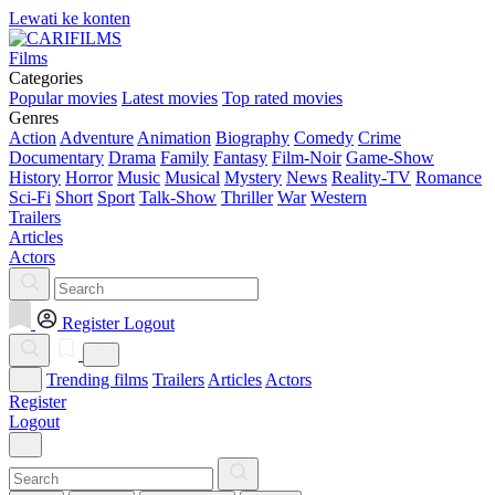
Lewati ke konten
Films
Categories
Popular movies
Latest movies
Top rated movies
Genres
Action
Adventure
Animation
Biography
Comedy
Crime
Documentary
Drama
Family
Fantasy
Film-Noir
Game-Show
History
Horror
Music
Musical
Mystery
News
Reality-TV
Romance
Sci-Fi
Short
Sport
Talk-Show
Thriller
War
Western
Trailers
Articles
Actors
Register
Logout
Trending films
Trailers
Articles
Actors
Register
Logout