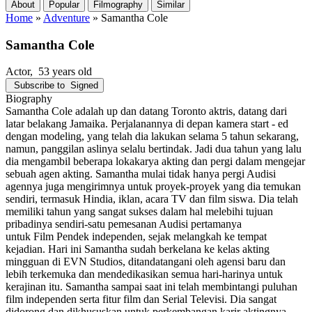
About
Popular
Filmography
Similar
Home
»
Adventure
»
Samantha Cole
Samantha Cole
Actor
, 53 years old
Subscribe to
Signed
Biography
Samantha Cole adalah up dan datang Toronto aktris, datang dari
latar belakang Jamaika. Perjalanannya di depan kamera start - ed
dengan modeling, yang telah dia lakukan selama 5 tahun sekarang,
namun, panggilan aslinya selalu bertindak. Jadi dua tahun yang lalu
dia mengambil beberapa lokakarya akting dan pergi dalam mengejar
sebuah agen akting. Samantha mulai tidak hanya pergi Audisi
agennya juga mengirimnya untuk proyek-proyek yang dia temukan
sendiri, termasuk Hindia, iklan, acara TV dan film siswa. Dia telah
memiliki tahun yang sangat sukses dalam hal melebihi tujuan
pribadinya sendiri-satu pemesanan Audisi pertamanya
untuk Film Pendek independen, sejak melangkah ke tempat
kejadian. Hari ini Samantha sudah berkelana ke kelas akting
mingguan di EVN Studios, ditandatangani oleh agensi baru dan
lebih terkemuka dan mendedikasikan semua hari-harinya untuk
kerajinan itu. Samantha sampai saat ini telah membintangi puluhan
film independen serta fitur film dan Serial Televisi. Dia sangat
didorong dan dikhususkan untuk perkembangan karir aktingnya.