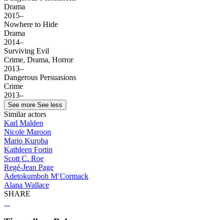
Drama
2015–
Nowhere to Hide
Drama
2014–
Surviving Evil
Crime, Drama, Horror
2013–
Dangerous Persuasions
Crime
2013–
See more
See less
Similar actors
Karl Malden
Nicole Maroon
Mario Kuroba
Kathleen Fortin
Scott C. Roe
Regé-Jean Page
Adetokumboh M’Cormack
Alana Wallace
SHARE