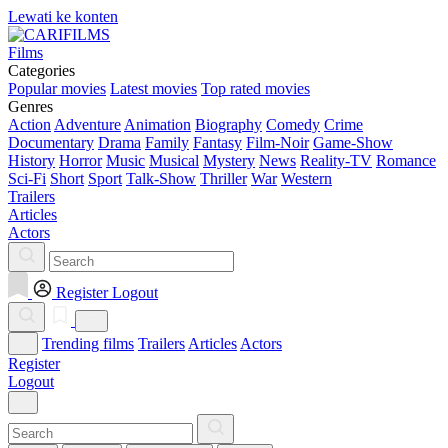
Lewati ke konten
Films
Categories
Popular movies
Latest movies
Top rated movies
Genres
Action
Adventure
Animation
Biography
Comedy
Crime
Documentary
Drama
Family
Fantasy
Film-Noir
Game-Show
History
Horror
Music
Musical
Mystery
News
Reality-TV
Romance
Sci-Fi
Short
Sport
Talk-Show
Thriller
War
Western
Trailers
Articles
Actors
Register
Logout
Trending films
Trailers
Articles
Actors
Register
Logout