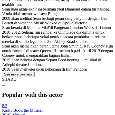
terakhir run.
Sean juga akhir-akhir ini bermain Neil Diamond dalam tur nasional
'Anda tidak membawa saya Bunga'.
2009 akan melihat Sean berbagi peran sang penyihir dengan Des
Barrett di west end Musik Wicked di Apollo Victoria.
Sean berada di Mamma Mia!'di Pangeran London Wales dari tahun
2010-2012. Selama run sampai ke Olimpiade dia diminta untuk
berkontribusi beberapa vokal untuk upacara pembukaan, rekaman
mereka di studio legendaris 2 di Abbey Road studios.
Sean akan memainkan peran utama John Smith di Ray Cooney' Run
untuk istrimu ' di teater Queens Hornchurch pada April 2013 dengan
Cooney untuk mengarahkan bagian latihan.
2015 Sean bekerja dengan Sepatu Boot keriting ... musikal di
Adlephi theatre London.
2018 Sean menyelesaikan pekerjaan di film Pandora
See more
See less
SHARE
Popular with this actor
8.2
Kinky Boots the Musical
2019, Musical