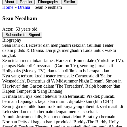
About
Popular
Filmography
Similar
Home
»
Drama
»
Sean Needham
Sean Needham
Actor
, 53 years old
Subscribe to
Signed
Biography
Sean lahir di Leicester dan menghadiri sekolah Guillain Teater
dalam pidato & Drama. Dia juga menghadiri Luda untuk waktu
singkat.
Sean telah memainkan James Harker di Emmerdale (Yorkshire TV),
petugas Baker di Crossroads (Carlton TV), seorang jurnalis di
Hollyoaks (Mersey TV), dan telah difilmkan beberapa iklan.
Nya yang terbaru kredit teater termasuk: Carnoustie di 'Sailor
Waspadalah', Demetrius di 'A Midsummer Night Dream', Simon in
'Hayfever' dan Gaston dalam 'The Toreadors', Ralph bouncer 'dan
Kapten Tempest di 'Sang Bintang'
Di masa lalu nya kredit televisi telah termasuk: Praktek puncak,
bermain Lapangan, kejahatan murni, dipraktekkan (film CH4)
Sean juga memiliki band rock miliknya yang dibentuk saat masih di
Leicester dan masih bermain dengan mereka sesekali.
A multi-instrumentalis, Sean membuat debut Barat nya bermain
Norman Petty di bagian barat produksi 'Buddy-The Buddy Holly
Story' di Duchess Theatre, London, menjadi direktur untuk 6 bulan