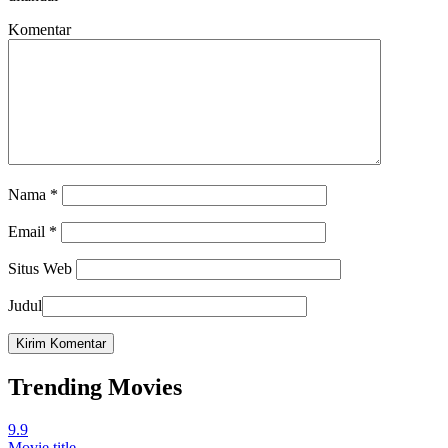
Komentar
Nama
*
Email
*
Situs Web
Judul
Trending Movies
9.9
Movie title