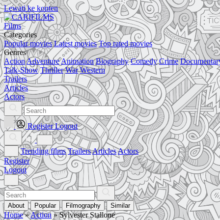
Lewati ke konten
Films
Categories
Popular movies
Latest movies
Top rated movies
Genres
Action
Adventure
Animation
Biography
Comedy
Crime
Documentar
Talk-Show
Thriller
War
Western
Trailers
Articles
Actors
Register
Logout
Trending films
Trailers
Articles
Actors
Register
Logout
About
Popular
Filmography
Similar
Home
»
Action
»
Sylvester Stallone