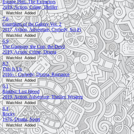
Escape Plan: The Extractors
2019, Action, Crime, Thriller
Watchlist
Added
7.6
Guardians of the Galaxy Vol. 2
2017, Action, Adventure, Comedy, Sci-Fi
Watchlist
Added
6.9
The Gangster, the Cop, the Devil
2019, Action, Crime, Drama
Watchlist
Added
8.7
This Is Us
2016– , Comedy, Drama, Romance
Watchlist
Added
6.1
Rambo: Last Blood
2019, Action, Adventure, Thriller, Western
Watchlist
Added
8.1
Rocky
1976, Drama, Sport
Watchlist
Added