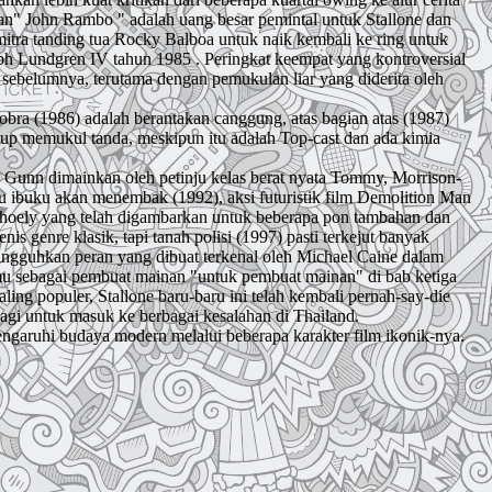
gan" John Rambo " adalah uang besar pemintal untuk Stallone dan
itra tanding tua Rocky Balboa untuk naik kembali ke ring untuk
 Lundgren IV tahun 1985 . Peringkat keempat yang kontroversial
sebelumnya, terutama dengan pemukulan liar yang diderita oleh
ra (1986) adalah berantakan canggung, atas bagian atas (1987)
kup memukul tanda, meskipun itu adalah Top-cast dan ada kimia
 Gunn dimainkan oleh petinju kelas berat nyata Tommy, Morrison-
u ibuku akan menembak (1992), aksi futuristik film Demolition Man
-hoely yang telah digambarkan untuk beberapa pon tambahan dan
s genre klasik, tapi tanah polisi (1997) pasti terkejut banyak
angguhkan peran yang dibuat terkenal oleh Michael Caine dalam
mu sebagai pembuat mainan "untuk pembuat mainan" di bab ketiga
ng populer, Stallone baru-baru ini telah kembali pernah-say-die
lagi untuk masuk ke berbagai kesalahan di Thailand.
pengaruhi budaya modern melalui beberapa karakter film ikonik-nya.