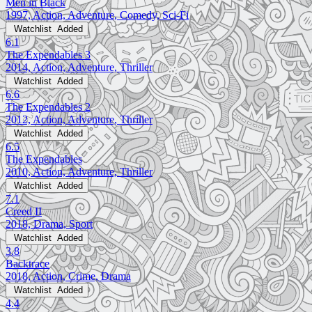
Men in Black
1997, Action, Adventure, Comedy, Sci-Fi
Watchlist
Added
6.1
The Expendables 3
2014, Action, Adventure, Thriller
Watchlist
Added
6.6
The Expendables 2
2012, Action, Adventure, Thriller
Watchlist
Added
6.5
The Expendables
2010, Action, Adventure, Thriller
Watchlist
Added
7.1
Creed II
2018, Drama, Sport
Watchlist
Added
3.8
Backtrace
2018, Action, Crime, Drama
Watchlist
Added
4.4