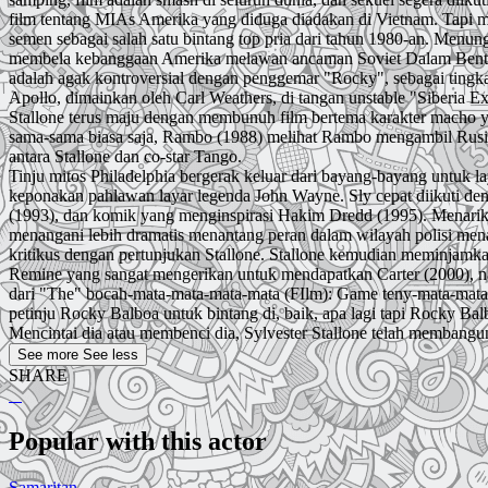
film tentang MIAs Amerika yang diduga diadakan di Vietnam. Tapi me
semen sebagai salah satu bintang top pria dari tahun 1980-an. Menu
membela kebanggaan Amerika melawan ancaman Soviet Dalam Bentuk 
adalah agak kontroversial dengan penggemar "Rocky", sebagai tingk
Apollo, dimainkan oleh Carl Weathers, di tangan unstable "Siberia E
Stallone terus maju dengan membunuh film bertema karakter macho y
sama-sama biasa saja, Rambo (1988) melihat Rambo mengambil Rusia 
antara Stallone dan co-star Tango.
Tinju mitos Philadelphia bergerak keluar dari bayang-bayang untuk
keponakan pahlawan layar legenda John Wayne. Sly cepat diikuti den
(1993), dan komik yang menginspirasi Hakim Dredd (1995). Menarik
menangani lebih dramatis menantang peran dalam wilayah polisi menarik
kritikus dengan pertunjukan Stallone. Stallone kemudian meminjamk
Remine yang sangat mengerikan untuk mendapatkan Carter (2000), na
dari "The" bocah-mata-mata-mata-mata (FIlm): Game teny-mata-mata-m
petinju Rocky Balboa untuk bintang di, baik, apa lagi tapi Rocky Ba
Mencintai dia atau membenci dia, Sylvester Stallone telah membangun
See more
See less
SHARE
Popular with this actor
Samaritan