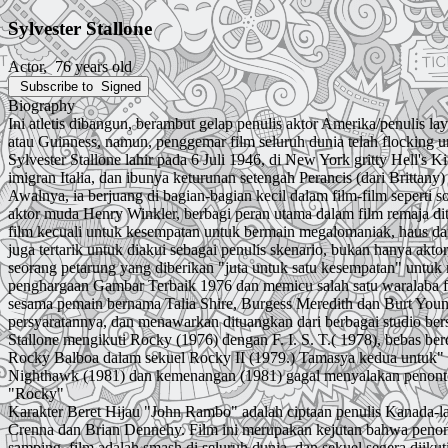
Sylvester Stallone
Actor
, 76 years old
Subscribe to
Signed
Biography
Ini atletis dibangun, berambut gelap penulis aktor Amerika/penulis l
atau Guinness, namun, penggemar film seluruh dunia telah flocking u
Sylvester Stallone lahir pada 6 Juli 1946, di New York gritty Hell's 
imigran Italia, dan ibunya keturunan setengah Perancis (dari Britta
Awalnya, ia berjuang di bagian-bagian kecil dalam film-film seperti s
aktor muda Henry Winkler, berbagi peran utama dalam film remaja ditu
film kecuali untuk kesempatan untuk bermain megalomaniak, haus 
juga tertarik untuk diakui sebagai penulis skenario, bukan hanya ak
seorang petarung yang diberikan "juta untuk satu kesempatan" untu
penghargaan Gambar Terbaik 1976 dan memicu salah satu waralaba film 
sesama pemain bernama Talia Shire, Burgess Meredith dan Burt Young,
persyaratannya, dan menawarkan dituangkan dari berbagai studio b
Stallone mengikuti Rocky (1976) dengan F. I. S. T.( 1978), bebas b
Rocky Balboa dalam sekuel Rocky II (1979.) Tamasya kedua untuk" Sta
Nighthawk (1981) dan kemenangan (1981) gagal menyalakan penonton
"Rocky"
Karakter Beret Hijau "John Rambo" adalah ciptaan penulis Kanada-lah
Crenna dan Brian Dennehy. Film ini merupakan kejutan bahwa penonto
samping, film adalah smash di seluruh dunia, dan sekuel segera diiku