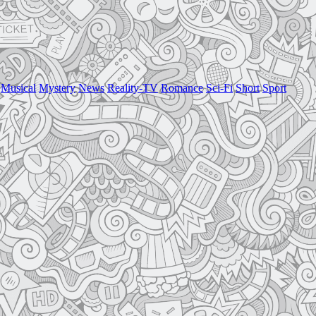
Musical
Mystery
News
Reality-TV
Romance
Sci-Fi
Short
Sport