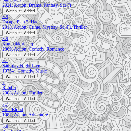
2021, Action, Drama, Fantasy, Sci-Fi
Watchlist
Added
3.9
Escape Plan 2: Hades
2018, Action, Crime, Mystery, Sci-Fi, Thriller
Watchlist
Added
3.9
Kambakkht Ishq
2009, Action, Comedy, Romance
Watchlist
Added
8.1
Saturday Night Live
1975– , Comedy, Music
Watchlist
Added
7
Rambo
2008, Action, Thriller
Watchlist
Added
7.7
First Blood
1982, Action, Adventure
Watchlist
Added
5.8