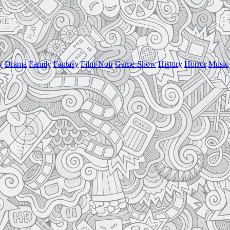
y
Drama
Family
Fantasy
Film-Noir
Game-Show
History
Horror
Music