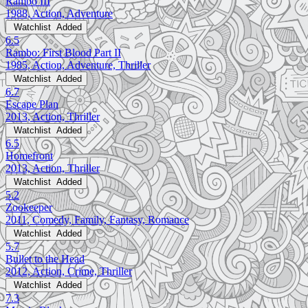
Rambo III
1988, Action, Adventure
Watchlist
Added
6.5
Rambo: First Blood Part II
1985, Action, Adventure, Thriller
Watchlist
Added
6.7
Escape Plan
2013, Action, Thriller
Watchlist
Added
6.5
Homefront
2013, Action, Thriller
Watchlist
Added
5.2
Zookeeper
2011, Comedy, Family, Fantasy, Romance
Watchlist
Added
5.7
Bullet to the Head
2012, Action, Crime, Thriller
Watchlist
Added
7.3