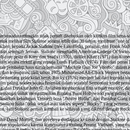
ayar/sutradara mungkin tidak pernah disebutkan oleh kritikus film lama
ntuk melihat film Stallone selama lebih dari 30 tahun, membuat "one o
Kitchen, kepada Jackie Stallone (née Lakoffish), peramal, dan Frank St
ny) dan setengah Jerman. Stallone menghadiri American College Of Swis
oft-core pesta di Kitty dan Stud's (1970), thriller Klute (1971) dan kom
lis secara efektif geng remaja Lords Flatbush (1974). Film dan peran 
darah pembalap haus darah bernama "Machine Gun Joe Viterbo" dalam 
tor, dan terinspirasi oleh tahun 1975 Muhammad Ali-Chuck Wepner berta
k menantang gelar kelas berat. Rocky (1976) menjadi hal dari legend
paling sukses secara finansial dalam sejarah! Sementara kredit penuh 
 dan Direktur John G. Avildsen memberikan film sebuah emotive, daya 
ersemangat untuk mengamankan Bintang Baru Hollywood yang paling k
erdasarkan kehidupan Timsters boss "Jimmy Hoffa", dan Paradise Gang
llion Italia "tidak sekuat atau sukses seperti" Rocky " yang pertama
, jadi Stallone pernah kembali ke wilayah yang dikenal dengan Rocky
ir David Morrell, dan novelnya diadaptasi ke layar dengan Stallone d
n terpolarisasi karena komentarnya tentang Perang Vietnam, yang mas
ti dengan Rambo: bagian Darah pertama II (1985), yang menggambar bahk