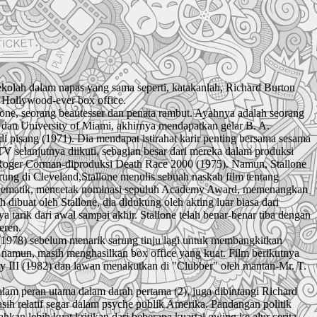
-sekolah dalam napas yang sama seperti, katakanlah, Richard Burton
f Hollywood-ever box office.
allone, seorang beautesser dan penata rambut. Ayahnya adalah seorang
s dan University of Miami, akhirnya mendapatkan gelar B. A.
edi pisang (1971). Dia mendapat istirahat karir penting bersama sesama
TV selanjutnya diikuti, sebagian besar dari mereka dalam produksi
Roger Corman-diproduksi Death Race 2000 (1975). Namun, Stallone
rung di Cleveland,Stallone menulis sebuah naskah film tentang
a sinematik, mencetak nominasi sepuluh Academy Award, memenangkan
dibuat oleh Stallone, dia didukung oleh akting luar biasa dari
tarik dari awal sampai akhir. Stallone telah benar-benar tiba dengan
eren.
 (1978) sebelum menarik sarung tinju lagi untuk membangkitkan
, namun, masih menghasilkan box office yang kuat. Film berikutnya
 III (1982) dan lawan menakutkan di "Clubber" oleh mantan-Mr. T.
alam peran utama dalam darah pertama (2), juga dibintangi Richard
ih relatif segar dalam psyche publik Amerika. Pandangan politik
an lebih kuat kritikan dari beberapa kuartal owing ke alur cerita