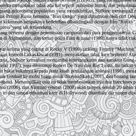
reka mengatakan tidak ada hal seperti publisitas buruk, dan petualan
nggang gelombang popularitas yang menakjubkan, Stallone memanggil m
Petinju Rusia bernama "Ivan Drago" yang dimainkan oleh curt Dolph
at kekerasan tampaknya berlebihan dibandingkan dengan film "Rocky" 
xpress"yang tak terbendung.
ang bertemu dengan penerimaan campuran dari para penggemarnya. Cob
di Afghanistan, dan teman polisi Film & tunai (1989) hanya tidak cu
 layar kelima yang outing di Rocky V (1990) tackling Tommy "Machine"
gan komedi Lukas Oscar (1991), menyakitkan tidak lucu berhenti! Ata
nya, Stallone kemudian mengambil keberangkatan dari karakter Gung
( 1997), juga dibintangi Robert De Niro dan Ray Liotta. Ini bukan jeni
an bakat vokalnya kepada Antz kisah petualangan animasi (1998), men
ik kembali ke mobil balap untuk dikemudikan (2001), dan bintang ta
ata). Menampilkan usia itu tidak membosankan nya dua franchises pali
lboa (2006), dan Vietnam veteran (2008) akan tampak setelah 20-tahun 
 iri dan sangat dihormati karir di Hollywood; ditambah, dia sangat di