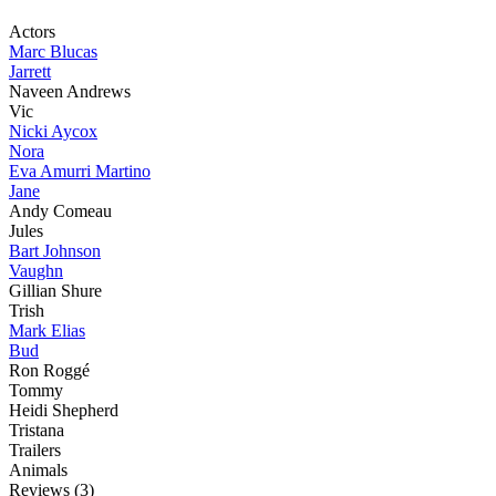
Actors
Marc Blucas
Jarrett
Naveen Andrews
Vic
Nicki Aycox
Nora
Eva Amurri Martino
Jane
Andy Comeau
Jules
Bart Johnson
Vaughn
Gillian Shure
Trish
Mark Elias
Bud
Ron Roggé
Tommy
Heidi Shepherd
Tristana
Trailers
Animals
Reviews
(3)