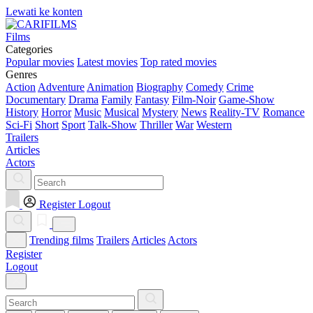
Lewati ke konten
Films
Categories
Popular movies
Latest movies
Top rated movies
Genres
Action
Adventure
Animation
Biography
Comedy
Crime
Documentary
Drama
Family
Fantasy
Film-Noir
Game-Show
History
Horror
Music
Musical
Mystery
News
Reality-TV
Romance
Sci-Fi
Short
Sport
Talk-Show
Thriller
War
Western
Trailers
Articles
Actors
Register
Logout
Trending films
Trailers
Articles
Actors
Register
Logout