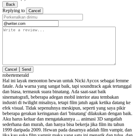
Back
Replying to
Cancel
Cancel
robertemerald
Hal ini layak menonton hewan untuk Nicki Aycox sebagai femme
fatale. Ada warna yang sangat baik, tapi soundtrack agak tertanggal
dan biasa, termasuk suara binatang. Ada saat-saat baik
sinematografi, beberapa adegan mobil interior atau tembakan
industri di twilight misalnya, tetapi film jatuh agak ketika datang ke
efek visual. Tidak sepenuhnya meskipun, seperti yang saya pikir
beberapa gerakan keringanan dari 'binatang' dilakukan dengan baik.
Aku harus keluar dan mengatakannya ... animasi 3D sangatlah
sederhana dan murah, dan hanya bisa bekerja jika film itu tahun
1999 daripada 2009. Hewan pada dasarnya adalah film vampir, dan
jika kau suka film vampir maka yang satu ini menarik dan tulus, dan