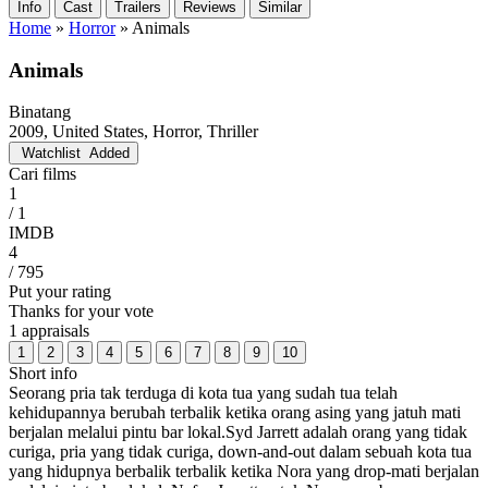
Info
Cast
Trailers
Reviews
Similar
Home
»
Horror
»
Animals
Animals
Binatang
2009, United States, Horror, Thriller
Watchlist
Added
Cari films
1
/ 1
IMDB
4
/ 795
Put your rating
Thanks for your vote
1 appraisals
1
2
3
4
5
6
7
8
9
10
Short info
Seorang pria tak terduga di kota tua yang sudah tua telah
kehidupannya berubah terbalik ketika orang asing yang jatuh mati
berjalan melalui pintu bar lokal.Syd Jarrett adalah orang yang tidak
curiga, pria yang tidak curiga, down-and-out dalam sebuah kota tua
yang hidupnya berbalik terbalik ketika Nora yang drop-mati berjalan