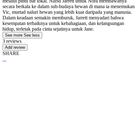
melalui pintu bar lokal. Nafsu Jarrett untuk Nora membawanya
secara berkala ke dalam sub-budaya hewan di mana ia menemukan
Vic, murtad naluri hewan yang lebih kuat daripada yang manusia.
Dalam keadaan semakin memburuk, Jarrett menyadari bahwa
kesempatan terbaiknya untuk kebahagiaan, dan kelangsungan
hidup, terletak pada cinta sejatinya untuk Jane.
See more
See less
3 reviews
Add review
SHARE