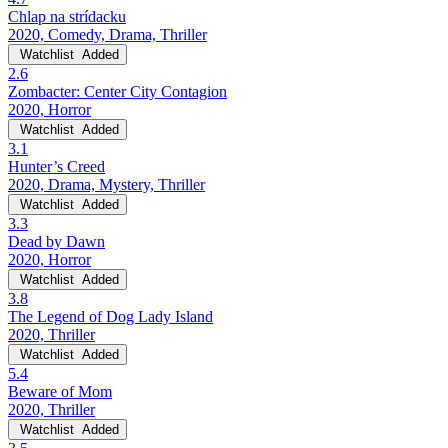
Chlap na strídacku
2020, Comedy, Drama, Thriller
Watchlist
Added
2.6
Zombacter: Center City Contagion
2020, Horror
Watchlist
Added
3.1
Hunter’s Creed
2020, Drama, Mystery, Thriller
Watchlist
Added
3.3
Dead by Dawn
2020, Horror
Watchlist
Added
3.8
The Legend of Dog Lady Island
2020, Thriller
Watchlist
Added
5.4
Beware of Mom
2020, Thriller
Watchlist
Added