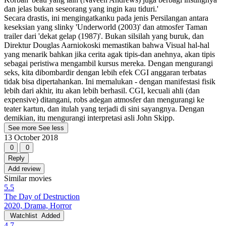
dan jelas bukan seseorang yang ingin kau tiduri.'
Secara drastis, ini mengingatkanku pada jenis Persilangan antara
keseksian yang slinky 'Underworld (2003)' dan atmosfer Taman
trailer dari 'dekat gelap (1987)'. Bukan silsilah yang buruk, dan
Direktur Douglas Aarniokoski memastikan bahwa Visual hal-hal
yang menarik bahkan jika cerita agak tipis-dan anehnya, akan tipis
sebagai peristiwa mengambil kursus mereka. Dengan mengurangi
seks, kita dibombardir dengan lebih efek CGI anggaran terbatas
tidak bisa dipertahankan. Ini memalukan - dengan manifestasi fisik
lebih dari akhir, itu akan lebih berhasil. CGI, kecuali ahli (dan
expensive) ditangani, robs adegan atmosfer dan mengurangi ke
teater kartun, dan itulah yang terjadi di sini sayangnya. Dengan
demikian, itu mengurangi interpretasi asli John Skipp.
See more
See less
13 October 2018
0
0
Reply
Add review
Similar movies
5.5
The Day of Destruction
2020, Drama, Horror
Watchlist
Added
4.7