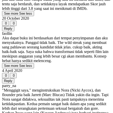
tentu saja berdarah, dan setidaknya layak mendapatkan Skor jauh
lebih tinggi dari 3.8 yang saat ini menikmati di IMDb.
See more
See less
20 October 2020
0
0
Reply
faollin
Aku dapat buku ini berdasarkan dari tempat penyimpanan dan aku
menyukainya. Panggul tidak baik. The wild streak yang membuat
sang pahlawan seorang kandidat tidak jelas. cukup baik, akting
baik-baik saja. Saya suka bahwa transformasi tidak seperti film lain
meskipun anggaran yang lebih besar cgi akan membantu. Konsep
hebat hanya sedikit melenceng.
See more
See less
4 April 2020
0
0
Reply
parry_na
"Menggigit saya," menginstruksikan Nora (Nicki Aycox), dan
flounder pria baik Jarrett (Marc Blucas) Tidak yakin dia ingin. Tapi
Nora sangat didakwa, seksualitas tak pasti tampaknya menerima
ketidakpastian. Kedua pemain sangat baik dalam apa yang sedikit
lebih dari serangkaian pertemuan seksual bergairah dan gore.
Korban 'beau yang lain (Naveen Andrews) juga berbagi instingnya