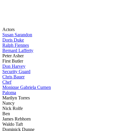
Actors
Susan Sarandon
Doris Duke
Ralph Fiennes
Bernard Lafferty
Peter Asher
First Butler
Don Harvey
Security Guard
Chris Bauer
Chef
Monique Gabriela Curnen
Paloma
Marilyn Torres
Nancy
Nick Rolfe
Ben
James Rebhorn
Waldo Taft
Dominick Dunne