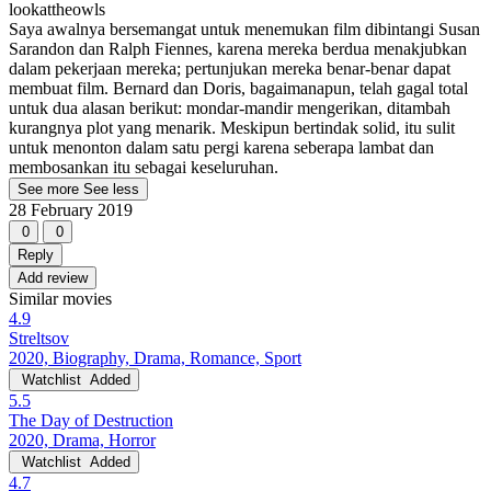
lookattheowls
Saya awalnya bersemangat untuk menemukan film dibintangi Susan
Sarandon dan Ralph Fiennes, karena mereka berdua menakjubkan
dalam pekerjaan mereka; pertunjukan mereka benar-benar dapat
membuat film. Bernard dan Doris, bagaimanapun, telah gagal total
untuk dua alasan berikut: mondar-mandir mengerikan, ditambah
kurangnya plot yang menarik. Meskipun bertindak solid, itu sulit
untuk menonton dalam satu pergi karena seberapa lambat dan
membosankan itu sebagai keseluruhan.
See more
See less
28 February 2019
0
0
Reply
Add review
Similar movies
4.9
Streltsov
2020, Biography, Drama, Romance, Sport
Watchlist
Added
5.5
The Day of Destruction
2020, Drama, Horror
Watchlist
Added
4.7