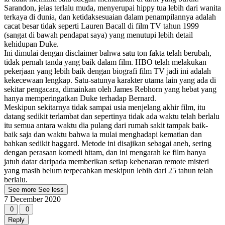
Sarandon, jelas terlalu muda, menyerupai hippy tua lebih dari wanita
terkaya di dunia, dan ketidaksesuaian dalam penampilannya adalah
cacat besar tidak seperti Lauren Bacall di film TV tahun 1999
(sangat di bawah pendapat saya) yang menutupi lebih detail
kehidupan Duke.
Ini dimulai dengan disclaimer bahwa satu ton fakta telah berubah,
tidak pernah tanda yang baik dalam film. HBO telah melakukan
pekerjaan yang lebih baik dengan biografi film TV jadi ini adalah
kekecewaan lengkap. Satu-satunya karakter utama lain yang ada di
sekitar pengacara, dimainkan oleh James Rebhorn yang hebat yang
hanya memperingatkan Duke terhadap Bernard.
Meskipun sekitarnya tidak sampai usia menjelang akhir film, itu
datang sedikit terlambat dan sepertinya tidak ada waktu telah berlalu
itu semua antara waktu dia pulang dari rumah sakit tampak baik-
baik saja dan waktu bahwa ia mulai menghadapi kematian dan
bahkan sedikit haggard. Metode ini disajikan sebagai aneh, sering
dengan perasaan komedi hitam, dan ini mengarah ke film hanya
jatuh datar daripada memberikan setiap kebenaran remote misteri
yang masih belum terpecahkan meskipun lebih dari 25 tahun telah
berlalu.
See more
See less
7 December 2020
0
0
Reply