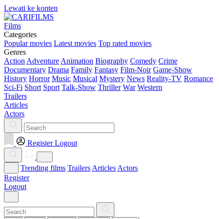
Lewati ke konten
Films
Categories
Popular movies
Latest movies
Top rated movies
Genres
Action
Adventure
Animation
Biography
Comedy
Crime
Documentary
Drama
Family
Fantasy
Film-Noir
Game-Show
History
Horror
Music
Musical
Mystery
News
Reality-TV
Romance
Sci-Fi
Short
Sport
Talk-Show
Thriller
War
Western
Trailers
Articles
Actors
Register
Logout
Trending films
Trailers
Articles
Actors
Register
Logout