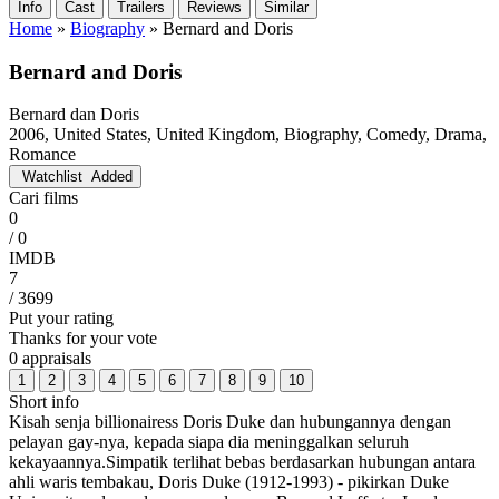
Info
Cast
Trailers
Reviews
Similar
Home
»
Biography
»
Bernard and Doris
Bernard and Doris
Bernard dan Doris
2006, United States, United Kingdom, Biography, Comedy, Drama,
Romance
Watchlist
Added
Cari films
0
/ 0
IMDB
7
/ 3699
Put your rating
Thanks for your vote
0 appraisals
1
2
3
4
5
6
7
8
9
10
Short info
Kisah senja billionairess Doris Duke dan hubungannya dengan
pelayan gay-nya, kepada siapa dia meninggalkan seluruh
kekayaannya.Simpatik terlihat bebas berdasarkan hubungan antara
ahli waris tembakau, Doris Duke (1912-1993) - pikirkan Duke