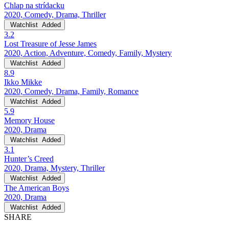
Chlap na strídacku
2020, Comedy, Drama, Thriller
Watchlist
Added
3.2
Lost Treasure of Jesse James
2020, Action, Adventure, Comedy, Family, Mystery
Watchlist
Added
8.9
Ikko Mikke
2020, Comedy, Drama, Family, Romance
Watchlist
Added
5.9
Memory House
2020, Drama
Watchlist
Added
3.1
Hunter’s Creed
2020, Drama, Mystery, Thriller
Watchlist
Added
The American Boys
2020, Drama
Watchlist
Added
SHARE