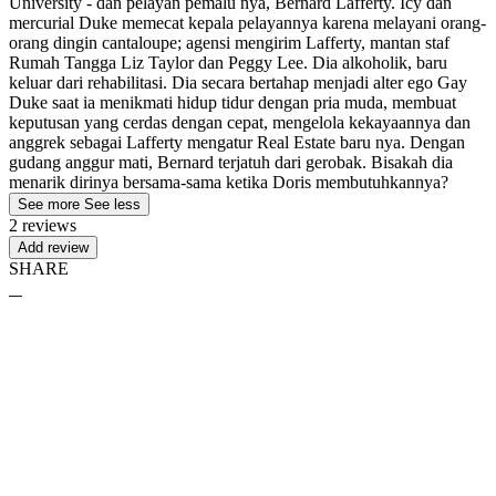
University - dan pelayan pemalu nya, Bernard Lafferty. Icy dan
mercurial Duke memecat kepala pelayannya karena melayani orang-
orang dingin cantaloupe; agensi mengirim Lafferty, mantan staf
Rumah Tangga Liz Taylor dan Peggy Lee. Dia alkoholik, baru
keluar dari rehabilitasi. Dia secara bertahap menjadi alter ego Gay
Duke saat ia menikmati hidup tidur dengan pria muda, membuat
keputusan yang cerdas dengan cepat, mengelola kekayaannya dan
anggrek sebagai Lafferty mengatur Real Estate baru nya. Dengan
gudang anggur mati, Bernard terjatuh dari gerobak. Bisakah dia
menarik dirinya bersama-sama ketika Doris membutuhkannya?
See more
See less
2 reviews
Add review
SHARE