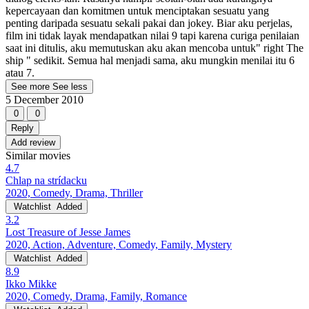
kepercayaan dan komitmen untuk menciptakan sesuatu yang
penting daripada sesuatu sekali pakai dan jokey. Biar aku perjelas,
film ini tidak layak mendapatkan nilai 9 tapi karena curiga penilaian
saat ini ditulis, aku memutuskan aku akan mencoba untuk" right The
ship " sedikit. Semua hal menjadi sama, aku mungkin menilai itu 6
atau 7.
See more
See less
5 December 2010
0
0
Reply
Add review
Similar movies
4.7
Chlap na strídacku
2020, Comedy, Drama, Thriller
Watchlist
Added
3.2
Lost Treasure of Jesse James
2020, Action, Adventure, Comedy, Family, Mystery
Watchlist
Added
8.9
Ikko Mikke
2020, Comedy, Drama, Family, Romance