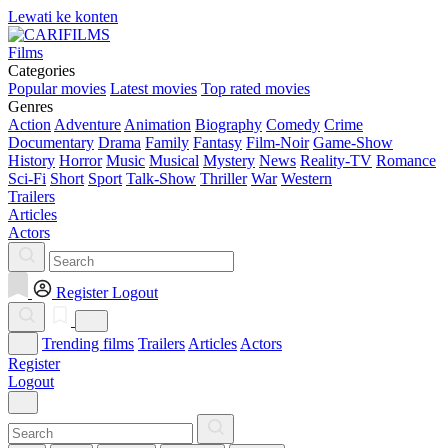
Lewati ke konten
Films
Categories
Popular movies
Latest movies
Top rated movies
Genres
Action
Adventure
Animation
Biography
Comedy
Crime
Documentary
Drama
Family
Fantasy
Film-Noir
Game-Show
History
Horror
Music
Musical
Mystery
News
Reality-TV
Romance
Sci-Fi
Short
Sport
Talk-Show
Thriller
War
Western
Trailers
Articles
Actors
Register
Logout
Trending films
Trailers
Articles
Actors
Register
Logout