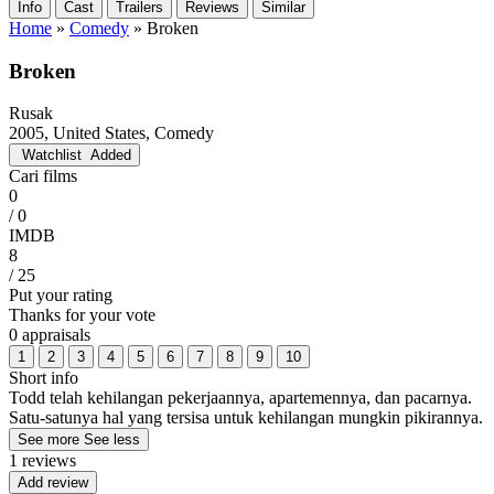
Info
Cast
Trailers
Reviews
Similar
Home
»
Comedy
»
Broken
Broken
Rusak
2005, United States, Comedy
Watchlist
Added
Cari films
0
/ 0
IMDB
8
/ 25
Put your rating
Thanks for your vote
0 appraisals
1
2
3
4
5
6
7
8
9
10
Short info
Todd telah kehilangan pekerjaannya, apartemennya, dan pacarnya.
Satu-satunya hal yang tersisa untuk kehilangan mungkin pikirannya.
See more
See less
1 reviews
Add review