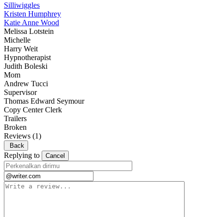
Silliwiggles
Kristen Humphrey
Katie Anne Wood
Melissa Lotstein
Michelle
Harry Weit
Hypnotherapist
Judith Boleski
Mom
Andrew Tucci
Supervisor
Thomas Edward Seymour
Copy Center Clerk
Trailers
Broken
Reviews
(1)
Back
Replying to
Cancel