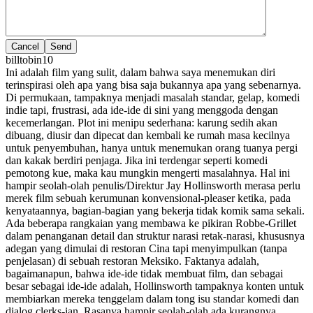
Cancel
billtobin10
Ini adalah film yang sulit, dalam bahwa saya menemukan diri
terinspirasi oleh apa yang bisa saja bukannya apa yang sebenarnya.
Di permukaan, tampaknya menjadi masalah standar, gelap, komedi
indie tapi, frustrasi, ada ide-ide di sini yang menggoda dengan
kecemerlangan. Plot ini menipu sederhana: karung sedih akan
dibuang, diusir dan dipecat dan kembali ke rumah masa kecilnya
untuk penyembuhan, hanya untuk menemukan orang tuanya pergi
dan kakak berdiri penjaga. Jika ini terdengar seperti komedi
pemotong kue, maka kau mungkin mengerti masalahnya. Hal ini
hampir seolah-olah penulis/Direktur Jay Hollinsworth merasa perlu
merek film sebuah kerumunan konvensional-pleaser ketika, pada
kenyataannya, bagian-bagian yang bekerja tidak komik sama sekali.
Ada beberapa rangkaian yang membawa ke pikiran Robbe-Grillet
dalam penanganan detail dan struktur narasi retak-narasi, khususnya
adegan yang dimulai di restoran Cina tapi menyimpulkan (tanpa
penjelasan) di sebuah restoran Meksiko. Faktanya adalah,
bagaimanapun, bahwa ide-ide tidak membuat film, dan sebagai
besar sebagai ide-ide adalah, Hollinsworth tampaknya konten untuk
membiarkan mereka tenggelam dalam tong isu standar komedi dan
dialog clerks-ian. Rasanya hampir seolah-olah ada kurangnya