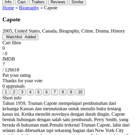
Info
Cast
Trailers
Reviews
Similar
Home
»
Biography
»
Capote
Capote
2005, United States, Canada, Biography, Crime, Drama, History
Watchlist
Added
Cari films
0
/ 0
IMDB
7
/ 126618
Put your rating
Thanks for your vote
0 appraisals
1
2
3
4
5
6
7
8
9
10
Short info
Tahun 1959, Truman Capote mempelajari pembunuhan dari
keluarga Kansas dan memutuskan untuk menulis buku tentang
kasus ini. Ketika meneliti novelnya dengan darah dingin, Capote
bentuk hubungan dengan salah satu pembunuh, Perry Smith, yang
berada di hukuman mati.Penulis terkenal Truman Capote, lahir dari
selatan dan dibesarkan tapi sekarang bagian dari New York City