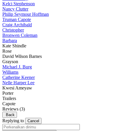
Kelci Stephenson
Nancy Clutter
Philip Seymour Hoffman
Truman Capote
Craig Archibald
Christopher
Bronwen Coleman
Barbara
Kate Shindle
Rose
David Wilson Barnes
Grayson
Michael J. Burg
Williams
Catherine Keener
Nelle Harper Lee
Kwesi Ameyaw
Porter
Trailers
Capote
Reviews
(3)
Back
Replying to
Cancel