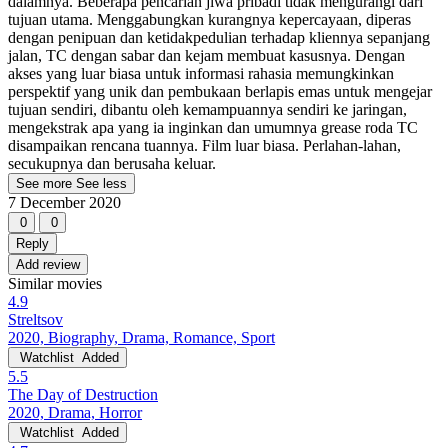
dalamnya. Beberapa pencarian jiwa pribadi tidak mengurangi dari
tujuan utama. Menggabungkan kurangnya kepercayaan, diperas
dengan penipuan dan ketidakpedulian terhadap kliennya sepanjang
jalan, TC dengan sabar dan kejam membuat kasusnya. Dengan
akses yang luar biasa untuk informasi rahasia memungkinkan
perspektif yang unik dan pembukaan berlapis emas untuk mengejar
tujuan sendiri, dibantu oleh kemampuannya sendiri ke jaringan,
mengekstrak apa yang ia inginkan dan umumnya grease roda TC
disampaikan rencana tuannya. Film luar biasa. Perlahan-lahan,
secukupnya dan berusaha keluar.
See more
See less
7 December 2020
0
0
Reply
Add review
Similar movies
4.9
Streltsov
2020, Biography, Drama, Romance, Sport
Watchlist
Added
5.5
The Day of Destruction
2020, Drama, Horror
Watchlist
Added