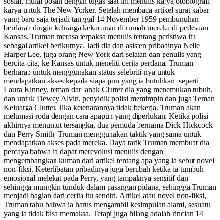
sosial, mulai bosan dengan tugas saat ini menulis karya otobiografi
karya untuk The New Yorker. Setelah membaca artikel surat kabar
yang baru saja terjadi tanggal 14 November 1959 pembunuhan
berdarah dingin keluarga kekacauan di rumah mereka di pedesaan
Kansas, Truman merasa terpaksa menulis tentang peristiwa itu
sebagai artikel berikutnya. Jadi dia dan asisten pribadinya Nelle
Harper Lee, juga orang New York dari selatan dan penulis yang
bercita-cita, ke Kansas untuk meneliti cerita perdana. Truman
berharap untuk menggunakan status selebriti-nya untuk
mendapatkan akses kepada siapa pun yang ia butuhkan, seperti
Laura Kinney, teman dari anak Clutter dia yang menemukan tubuh,
dan untuk Dewey Alvin, penyidik polisi memimpin dan juga Teman
Keluarga Clutter. Jika ketenarannya tidak bekerja, Truman akan
melumasi roda dengan cara apapun yang diperlukan. Ketika polisi
akhirnya menuntut tersangka, dua pemuda bernama Dick Hickcock
dan Perry Smith, Truman menggunakan taktik yang sama untuk
mendapatkan akses pada mereka. Daya tarik Truman membuat dia
percaya bahwa ia dapat merevolusi menulis dengan
mengembangkan kuman dari artikel tentang apa yang ia sebut novel
non-fiksi. Keterlibatan pribadinya juga berubah ketika ia tumbuh
emosional melekat pada Perry, yang tampaknya sensitif dan
sehingga mungkin tunduk dalam pasangan pidana, sehingga Truman
menjadi bagian dari cerita itu sendiri. Artikel atau novel non-fiksi,
Truman tahu bahwa ia harus mengambil kesimpulan alami, sesuatu
yang ia tidak bisa memaksa. Tetapi juga hilang adalah rincian 14