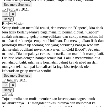
See more
See less
15 February 2021
0
0
Reply
ReviwsMaster
Setiap tindakan memiliki reaksi, dan menonton "Capote", kita tidak
bisa tidak bertanya-tanya bagaimana itu pernah dibuat. "Capote"
adalah entrancing, gelap, menyedihkan, dan cukup memuaskan. Ini
manfaat dari kinerja sempurna Hoffman. Dia mewujudkan fisik dan
psikologis make up seorang pria yang bersulang bangsa sebelum
dan setelah publikasi novel klasik nya, "In Cold Blood". Sebagai
manusia, Dia tampaknya cerdas, menarik, dan makhluk manipulatif.
Dia bisa lolos dengan hampir semua hal. Lalu ia menemukan dua
penjahat di balik salah satu kejahatan paling keji di abad ini dan
mungkin telah sampai ke realisasi ia juga bisa terjebak oleh
keberadaan gelap mereka sendiri.
See more
See less
17 January 2021
0
0
Reply
zalfunk
Tujuan mulia dan mulia memberikan kesempatan bagus untuk
melakukannya. TC mengidentifikasi rutenya dan melompat ke