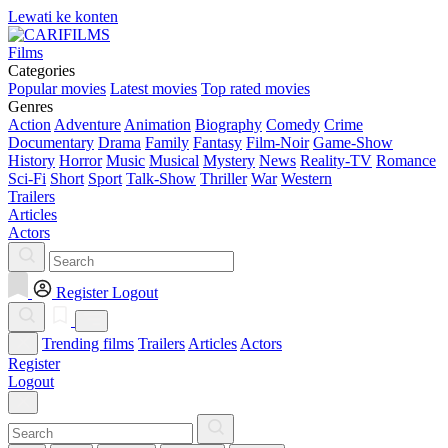
Lewati ke konten
Films
Categories
Popular movies
Latest movies
Top rated movies
Genres
Action
Adventure
Animation
Biography
Comedy
Crime
Documentary
Drama
Family
Fantasy
Film-Noir
Game-Show
History
Horror
Music
Musical
Mystery
News
Reality-TV
Romance
Sci-Fi
Short
Sport
Talk-Show
Thriller
War
Western
Trailers
Articles
Actors
Register
Logout
Trending films
Trailers
Articles
Actors
Register
Logout