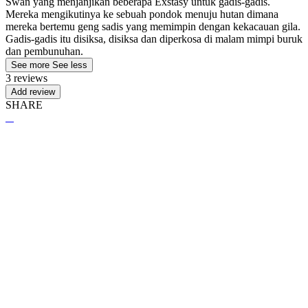
Swan yang menjanjikan beberapa Exstasy untuk gadis-gadis.
Mereka mengikutinya ke sebuah pondok menuju hutan dimana
mereka bertemu geng sadis yang memimpin dengan kekacauan gila.
Gadis-gadis itu disiksa, disiksa dan diperkosa di malam mimpi buruk
dan pembunuhan.
See more
See less
3 reviews
Add review
SHARE