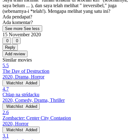
saya belum ... ), dan saya telah melihat " ireversibel," juga
(sebenarnya-i *telah!). Mengapa melihat yang satu ini?
Ada pendapat?
Ada komentar?
See more
See less
15 November 2020
0
0
Reply
Add review
Similar movies
5.5
The Day of Destruction
2020, Drama, Horror
Watchlist
Added
4.7
Chlap na strídacku
2020, Comedy, Drama, Thriller
Watchlist
Added
2.6
Zombacter: Center City Contagion
2020, Horror
Watchlist
Added
3.1