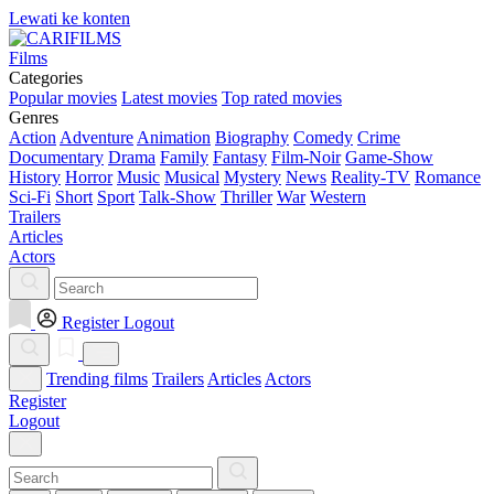
Lewati ke konten
Films
Categories
Popular movies
Latest movies
Top rated movies
Genres
Action
Adventure
Animation
Biography
Comedy
Crime
Documentary
Drama
Family
Fantasy
Film-Noir
Game-Show
History
Horror
Music
Musical
Mystery
News
Reality-TV
Romance
Sci-Fi
Short
Sport
Talk-Show
Thriller
War
Western
Trailers
Articles
Actors
Register
Logout
Trending films
Trailers
Articles
Actors
Register
Logout