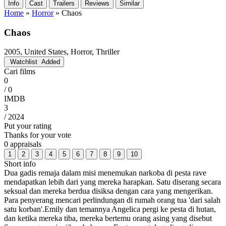
Info
Cast
Trailers
Reviews
Similar
Home
»
Horror
»
Chaos
Chaos
2005, United States, Horror, Thriller
Watchlist
Added
Cari films
0
/ 0
IMDB
3
/ 2024
Put your rating
Thanks for your vote
0 appraisals
1
2
3
4
5
6
7
8
9
10
Short info
Dua gadis remaja dalam misi menemukan narkoba di pesta rave
mendapatkan lebih dari yang mereka harapkan. Satu diserang secara
seksual dan mereka berdua disiksa dengan cara yang mengerikan.
Para penyerang mencari perlindungan di rumah orang tua 'dari salah
satu korban'.Emily dan temannya Angelica pergi ke pesta di hutan,
dan ketika mereka tiba, mereka bertemu orang asing yang disebut