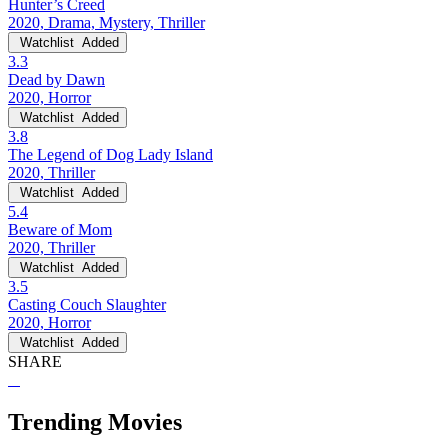
Hunter’s Creed
2020, Drama, Mystery, Thriller
Watchlist
Added
3.3
Dead by Dawn
2020, Horror
Watchlist
Added
3.8
The Legend of Dog Lady Island
2020, Thriller
Watchlist
Added
5.4
Beware of Mom
2020, Thriller
Watchlist
Added
3.5
Casting Couch Slaughter
2020, Horror
Watchlist
Added
SHARE
Trending Movies