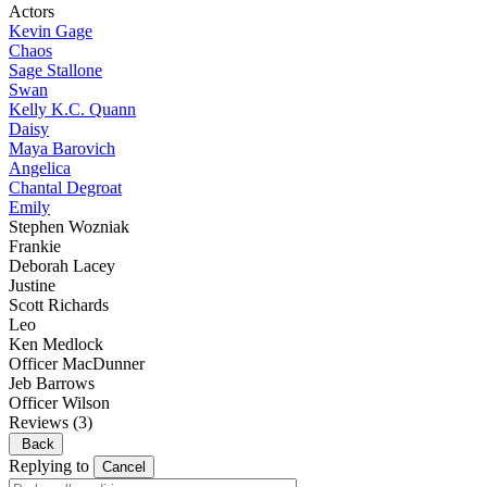
Actors
Kevin Gage
Chaos
Sage Stallone
Swan
Kelly K.C. Quann
Daisy
Maya Barovich
Angelica
Chantal Degroat
Emily
Stephen Wozniak
Frankie
Deborah Lacey
Justine
Scott Richards
Leo
Ken Medlock
Officer MacDunner
Jeb Barrows
Officer Wilson
Reviews
(3)
Back
Replying to
Cancel