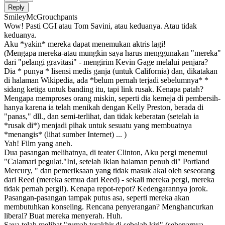
Reply
SmileyMcGrouchpants
Wow! Pasti CGI atau Tom Savini, atau keduanya. Atau tidak
keduanya.
Aku *yakin* mereka dapat menemukan aktris lagi!
(Mengapa mereka-atau mungkin saya harus menggunakan "mereka"
dari "pelangi gravitasi" - mengirim Kevin Gage melalui penjara?
Dia * punya * lisensi medis ganja (untuk California) dan, dikatakan
di halaman Wikipedia, ada *belum pernah terjadi sebelumnya* *
sidang ketiga untuk banding itu, tapi link rusak. Kenapa patah?
Mengapa memproses orang miskin, seperti dia kemeja di pembersih-
hanya karena ia telah menikah dengan Kelly Preston, berada di
"panas," dll., dan semi-terlihat, dan tidak keberatan (setelah ia
*rusak di*) menjadi pihak untuk sesuatu yang membuatnya
*menangis* (lihat sumber Internet) ... )
Yah! Film yang aneh.
Dua pasangan melihatnya, di teater Clinton, Aku pergi menemui
"Calamari pegulat."Ini, setelah Iklan halaman penuh di" Portland
Mercury, " dan pemeriksaan yang tidak masuk akal oleh seseorang
dari Reed (mereka semua dari Reed) - sekali mereka pergi, mereka
tidak pernah pergi!). Kenapa repot-repot? Kedengarannya jorok.
Pasangan-pasangan tampak putus asa, seperti mereka akan
membutuhkan konseling. Rencana penyerangan? Menghancurkan
liberal? Buat mereka menyerah. Huh.
Saya telah melihat "rumah terakhir di sebelah kiri" (sebenarnya,