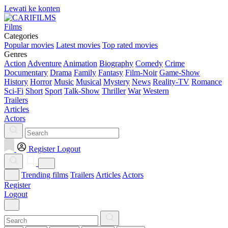
Lewati ke konten
Films
Categories
Popular movies
Latest movies
Top rated movies
Genres
Action
Adventure
Animation
Biography
Comedy
Crime
Documentary
Drama
Family
Fantasy
Film-Noir
Game-Show
History
Horror
Music
Musical
Mystery
News
Reality-TV
Romance
Sci-Fi
Short
Sport
Talk-Show
Thriller
War
Western
Trailers
Articles
Actors
Register
Logout
Trending films
Trailers
Articles
Actors
Register
Logout