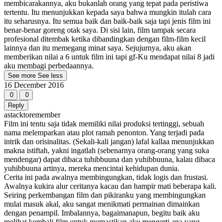
membicarakannya, aku bukanlah orang yang tepat pada peristiwa
tertentu. Itu menunjukkan kepada saya bahwa mungkin itulah cara
itu seharusnya. Itu semua baik dan baik-baik saja tapi jenis film ini
benar-benar goreng otak saya. Di sisi lain, film tampak secara
profesional ditembak ketika dibandingkan dengan film-film kecil
lainnya dan itu memegang minat saya. Sejujurnya, aku akan
memberikan nilai a 6 untuk film ini tapi gf-Ku mendapat nilai 8 jadi
aku membagi perbedaannya.
See more
See less
16 December 2016
0
0
Reply
astacktoremember
Film ini tentu saja tidak memiliki nilai produksi tertinggi, sebuah
nama melemparkan atau plot ramah penonton. Yang terjadi pada
intrik dan orisinalitas. (Sekali-kali jangan) lafal kallaa menunjukkan
makna istiftah, yakni ingatlah (sebenarnya orang-orang yang suka
mendengar) dapat dibaca tuhibbuuna dan yuhibbuuna, kalau dibaca
yuhibbuuna artinya, mereka mencintai kehidupan dunia.
Cerita ini pada awalnya membingungkan, tidak logis dan frustasi.
Awalnya kukira alur ceritanya kacau dan hampir mati beberapa kali.
Seiring perkembangan film dan pikiranku yang membingungkan
mulai masuk akal, aku sangat menikmati permainan dimainkan
dengan penampil. Imbalannya, bagaimanapun, begitu baik aku
melihat kembali film untuk memastikan aku mengerti apa yang