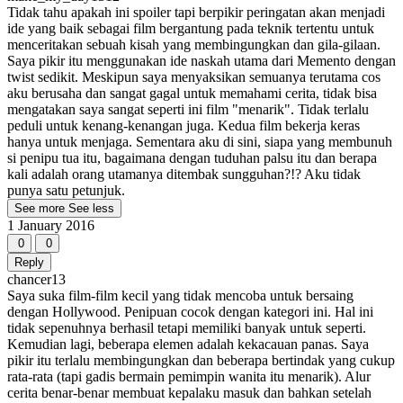
Tidak tahu apakah ini spoiler tapi berpikir peringatan akan menjadi
ide yang baik sebagai film bergantung pada teknik tertentu untuk
menceritakan sebuah kisah yang membingungkan dan gila-gilaan.
Saya pikir itu menggunakan ide naskah utama dari Memento dengan
twist sedikit. Meskipun saya menyaksikan semuanya terutama cos
aku berusaha dan sangat gagal untuk memahami cerita, tidak bisa
mengatakan saya sangat seperti ini film "menarik". Tidak terlalu
peduli untuk kenang-kenangan juga. Kedua film bekerja keras
hanya untuk menjaga. Sementara aku di sini, siapa yang membunuh
si penipu tua itu, bagaimana dengan tuduhan palsu itu dan berapa
kali adalah orang utamanya ditembak sungguhan?!? Aku tidak
punya satu petunjuk.
See more
See less
1 January 2016
0
0
Reply
chancer13
Saya suka film-film kecil yang tidak mencoba untuk bersaing
dengan Hollywood. Penipuan cocok dengan kategori ini. Hal ini
tidak sepenuhnya berhasil tetapi memiliki banyak untuk seperti.
Kemudian lagi, beberapa elemen adalah kekacauan panas. Saya
pikir itu terlalu membingungkan dan beberapa bertindak yang cukup
rata-rata (tapi gadis bermain pemimpin wanita itu menarik). Alur
cerita benar-benar membuat kepalaku masuk dan bahkan setelah