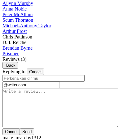
Ailynn Murphy
Anna Noble
Peter McAllum
Scum Thornton
Michael-Anthony Taylor
Arthur Frost
Chris Pattinson
D. I. Reichel
Brendan Byrne
Prisoner
Reviews
(3)
Back
Replying to
Cancel
Cancel
make_my_day1312