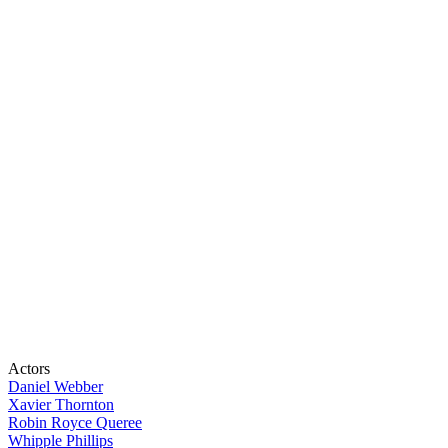
Actors
Daniel Webber
Xavier Thornton
Robin Royce Queree
Whipple Phillips