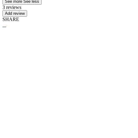
See more
See less
3 reviews
Add review
SHARE