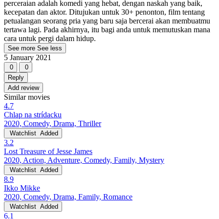
perceraian adalah komedi yang hebat, dengan naskah yang baik,
kecepatan dan aktor. Ditujukan untuk 30+ penonton, film tentang
petualangan seorang pria yang baru saja bercerai akan membuatmu
tertawa lagi. Pada akhirnya, itu bagi anda untuk memutuskan mana
cara untuk pergi dalam hidup.
See more
See less
5 January 2021
0
0
Reply
Add review
Similar movies
4.7
Chlap na strídacku
2020, Comedy, Drama, Thriller
Watchlist
Added
3.2
Lost Treasure of Jesse James
2020, Action, Adventure, Comedy, Family, Mystery
Watchlist
Added
8.9
Ikko Mikke
2020, Comedy, Drama, Family, Romance
Watchlist
Added
6.1