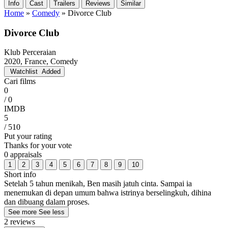
Info
Cast
Trailers
Reviews
Similar
Home
»
Comedy
»
Divorce Club
Divorce Club
Klub Perceraian
2020, France, Comedy
Watchlist
Added
Cari films
0
/ 0
IMDB
5
/ 510
Put your rating
Thanks for your vote
0 appraisals
1
2
3
4
5
6
7
8
9
10
Short info
Setelah 5 tahun menikah, Ben masih jatuh cinta. Sampai ia
menemukan di depan umum bahwa istrinya berselingkuh, dihina
dan dibuang dalam proses.
See more
See less
2 reviews