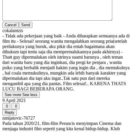
Cancel
cokalantzis
- Tidak ada pekerjaan yang baik - Anda diharapkan semuanya ada di
film itu - Selesai! seorang wanita mengalahkan seorang pria(setelah
perilakunya yang buruk, aku pikir dia entah bagaimana akan
dihukum tapi tentu saja dia mempermalukannya pada akhirnya) -
Thatt guy dipermalukan oleh istrinya suami barunya , oleh teman
dari wanita baru yang dia inginkan, dia pergi ke penjara , wanita
psiko yang berbalik menjadi hakim yang ingin dia , dia memukulnya
, hal coala memukulinya, mungkin ada lebih banyak karakter yang
dipermalukan dia tapi aku ingat..Tak satu pun dari mereka
mengambil apa yang dia pantas. Film selesai!.. KARENA THATS
LUCU BAGI BEBERAPA ORANG.
See more
See less
9 April 2021
0
0
Reply
nmijatovic-76727
Pada tahun 2020/21, film-film Perancis menyimpan Cinema dan
menjaga industri film seperti yang kita kenal hidup-hidup. Klub