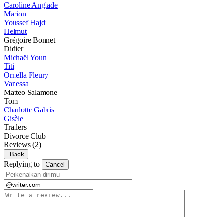
Caroline Anglade
Marion
Youssef Hajdi
Helmut
Grégoire Bonnet
Didier
Michaël Youn
Titi
Ornella Fleury
Vanessa
Matteo Salamone
Tom
Charlotte Gabris
Gisèle
Trailers
Divorce Club
Reviews
(2)
Back
Replying to
Cancel