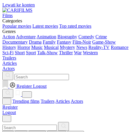
Lewati ke konten
Films
Categories
Popular movies
Latest movies
Top rated movies
Genres
Action
Adventure
Animation
Biography
Comedy
Crime
Documentary
Drama
Family
Fantasy
Film-Noir
Game-Show
History
Horror
Music
Musical
Mystery
News
Reality-TV
Romance
Sci-Fi
Short
Sport
Talk-Show
Thriller
War
Western
Trailers
Articles
Actors
Register
Logout
Trending films
Trailers
Articles
Actors
Register
Logout