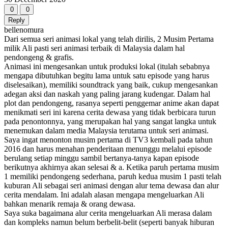
0
0
Reply
bellenomura
Dari semua seri animasi lokal yang telah dirilis, 2 Musim Pertama
milik Ali pasti seri animasi terbaik di Malaysia dalam hal
pendongeng & grafis.
Animasi ini mengesankan untuk produksi lokal (itulah sebabnya
mengapa dibutuhkan begitu lama untuk satu episode yang harus
diselesaikan), memiliki soundtrack yang baik, cukup mengesankan
adegan aksi dan naskah yang paling jarang kudengar. Dalam hal
plot dan pendongeng, rasanya seperti penggemar anime akan dapat
menikmati seri ini karena cerita dewasa yang tidak berbicara turun
pada penontonnya, yang merupakan hal yang sangat langka untuk
menemukan dalam media Malaysia terutama untuk seri animasi.
Saya ingat menonton musim pertama di TV3 kembali pada tahun
2016 dan harus menahan penderitaan menunggu melalui episode
berulang setiap minggu sambil bertanya-tanya kapan episode
berikutnya akhirnya akan selesai & a. Ketika paruh pertama musim
1 memiliki pendongeng sederhana, paruh kedua musim 1 pasti telah
kuburan Ali sebagai seri animasi dengan alur tema dewasa dan alur
cerita mendalam. Ini adalah alasan mengapa mengeluarkan Ali
bahkan menarik remaja & orang dewasa.
Saya suka bagaimana alur cerita mengeluarkan Ali merasa dalam
dan kompleks namun belum berbelit-belit (seperti banyak hiburan