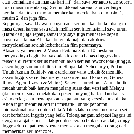
atau permainan atau mangas hari ini), dan saya berharap tetap seperti
itu di musim mendatang. Seri ini dikenal karena "alur ceritanya
berliku" dan telah mampu memberikan mereka baik di musim 1,
musim 2, dan juga film.
Sejujurnya, saya khawatir bagaimana seri ini akan berkembang di
masa depan karena saya telah melihat seri internasional saya turun
(Barat dan juga Jepang sama) tapi saya juga melihat ke depan
bagaimana keluar Ali akan bergerak maju dan akhirnya
menyelesaikan setelah keberhasilan film pertamanya.
Alasan saya memberi 2 Musim Pertama 8 dari 10 meskipun
menyukainya begitu banyak adalah karena bahasa Inggris dub
tersedia di Netflix serius membutuhkan sebuah rework total (tunggu,
aksen Inggris umum di titik tho. Simpanlah. Sebenarnya, Pujian
Untuk Azman Zulkiply yang terdengar yang terbaik & memiliki
aksen Inggris sementara menyuarakan semua 3 karakter; General
Rama, Agen Rizwan & Viktor.). Seperti...kumohon... Aku tahu itu
mudah untuk baik hanya mengulang suara dari versi asli Melayu
(dan mereka sudah melakukan pekerjaan yang baik dalam bahasa
asli mereka) atau mendapatkan siapa pun yang tersedia, tetapi jika
Anda ingin membuat seri ini "menarik" untuk penonton
internasional, maka untuk cinta Allah, silakan menemukan satu set
cast berbahasa Inggris yang baik. Tolong tangani adaptasi Inggris ini
dengan sangat serius. Tidak peduli seberapa baik seri adalah, cringy
Inggris dub dapat benar-benar merusak atau mengubah orang dari
memberikan seri mencoba.