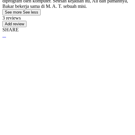
diprogram oleh komputer. Setelah kejadian itu, Ali dan pamannya,
Bakar bekerja sama di M. A. T. sebuah misi.
See more
See less
3 reviews
Add review
SHARE