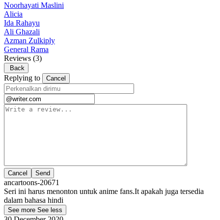
Noorhayati Maslini
Alicia
Ida Rahayu
Ali Ghazali
Azman Zulkiply
General Rama
Reviews
(3)
Back
Replying to
Cancel
Cancel
ancartoons-20671
Seri ini harus menonton untuk anime fans.It apakah juga tersedia
dalam bahasa hindi
See more
See less
30 December 2020