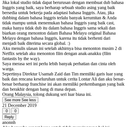
Jika lokal studio tidak dapat berurusan dengan membuat dub bahasa
Inggris yang baik, saya berharap sebuah studio asing yang baik
bersedia untuk bekerja pada adaptasi bahasa Inggris. Atau, jika
dubbing dalam bahasa Inggris terlalu banyak kerumitan & Anda
tidak mampu untuk menemukan bahasa Inggris yang baik cast,
maka hanya tidak dub itu dalam bahasa Inggris sama sekali dan
biarkan orang menonton dalam Bahasa Melayu original Bahasa
Melayu dengan bahasa Inggris, karena itu tidak berhenti dari
menjadi baik diterima secara global. :)
Aku menulis ulasan ini setelah akhirnya bisa menonton musim 2 di
Netflix setelah aku menonton film dengan anak-anakku (film
fantastis by the way).
Saya merasa seri ini perlu lebih banyak perhatian dan cinta oleh
warga.
Sepertinya Direktur Usamah Zaid dan Tim memiliki garis luar yang
baik dan rencana keseluruhan untuk cerita Lontar Ali dan aku benar-
benar berharap franchise ini akan memiliki perkembangan yang baik
dan berakhir dengan bang di masa depan.
Orang Malaysia, tolong dukung seri luar biasa ini.
See more
See less
21 December 2019
0
0
Reply
anonnh