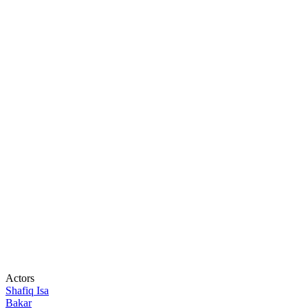
Actors
Shafiq Isa
Bakar