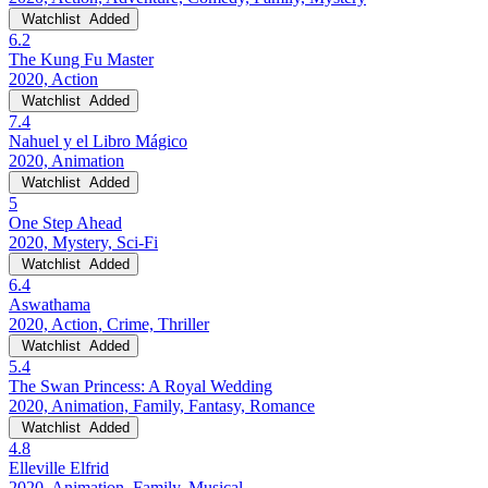
Watchlist
Added
6.2
The Kung Fu Master
2020, Action
Watchlist
Added
7.4
Nahuel y el Libro Mágico
2020, Animation
Watchlist
Added
5
One Step Ahead
2020, Mystery, Sci-Fi
Watchlist
Added
6.4
Aswathama
2020, Action, Crime, Thriller
Watchlist
Added
5.4
The Swan Princess: A Royal Wedding
2020, Animation, Family, Fantasy, Romance
Watchlist
Added
4.8
Elleville Elfrid
2020, Animation, Family, Musical