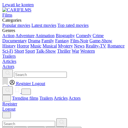
Lewati ke konten
Films
Categories
Popular movies
Latest movies
Top rated movies
Genres
Action
Adventure
Animation
Biography
Comedy
Crime
Documentary
Drama
Family
Fantasy
Film-Noir
Game-Show
History
Horror
Music
Musical
Mystery
News
Reality-TV
Romance
Sci-Fi
Short
Sport
Talk-Show
Thriller
War
Western
Trailers
Articles
Actors
Register
Logout
Trending films
Trailers
Articles
Actors
Register
Logout