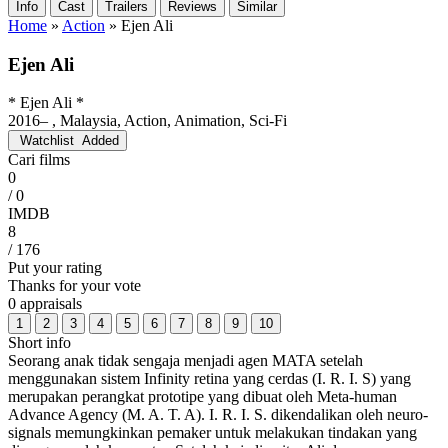
Info
Cast
Trailers
Reviews
Similar
Home
»
Action
»
Ejen Ali
Ejen Ali
* Ejen Ali *
2016– , Malaysia, Action, Animation, Sci-Fi
Watchlist
Added
Cari films
0
/ 0
IMDB
8
/ 176
Put your rating
Thanks for your vote
0 appraisals
1
2
3
4
5
6
7
8
9
10
Short info
Seorang anak tidak sengaja menjadi agen MATA setelah
menggunakan sistem Infinity retina yang cerdas (I. R. I. S) yang
merupakan perangkat prototipe yang dibuat oleh Meta-human
Advance Agency (M. A. T. A). I. R. I. S. dikendalikan oleh neuro-
signals memungkinkan pemaker untuk melakukan tindakan yang